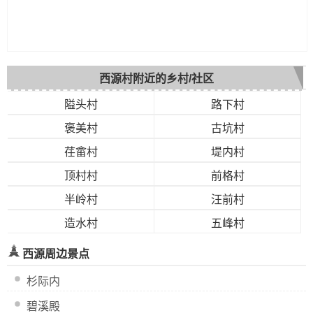
西源村附近的乡村/社区
隘头村
路下村
褒美村
古坑村
荏畲村
堤内村
顶村村
前格村
半岭村
汪前村
造水村
五峰村
西源周边景点
杉际内
碧溪殿