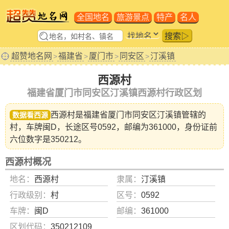
全国地名
旅游景点
特产
名人
搜索▷
超赞地名网
福建省
厦门市
同安区
汀溪镇
>
>
>
>
西源村
福建省厦门市同安区汀溪镇西源村行政区划
西源村是福建省
厦门市同安区汀溪镇
管辖的
数据看西源
村，车牌闽D，长途区号0592，邮编为361000，身份证前
六位数字是350212。
西源村概况
地名：
西源村
隶属：
汀溪镇
行政级别：
村
区号：
0592
车牌：
闽D
邮编：
361000
区划代码：
350212109