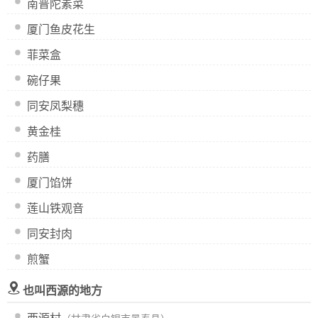
南普陀素菜
厦门鱼皮花生
菲菜盒
碗仔果
同安凤梨穗
黄金桂
药膳
厦门馅饼
莲山铁观音
同安封肉
煎蟹
也叫西源的地方