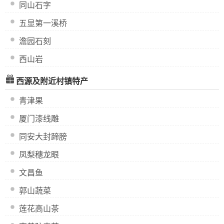
同山石字
五显第一溪桥
澹园石刻
西山岩
西源及附近村镇特产
青津果
厦门漆线雕
同安大封蹄膀
凤梨穗龙眼
文昌鱼
郭山蔬菜
莲花高山茶