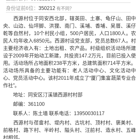
身份证前6位：
350212
有不同？
西源村位于同安西北部，辖英田、土寨、龟仔山、田中
央、山边、仙坪脚、洪狸、南门、溪埔、香埔、吴厝、溪仔
乾等自然村，10个村民小组，500户居民，人口1800人。农
民人均年收入6850元。西源村设党支部，党员总数67人。村
主要经济收入有：土地出租、农产品。村级组织活动场所建
设于2009年开始动工新建，共投资147.2万元，目前已投入使
用。活动场所占地面积238平方米，总建筑面积714平方米。
活动场所具备的主要功能有：老人活动中心、文化活动中
心、党员活动中心。该村2011年成立了“厦门集富蔬菜专业合
作社”。
地址：同安区汀溪镇西源村村部
邮编：361100
联系人：陈土墙 联系电话：13950030117
西源村与荏畲村、堤内村、古坑村、顶村村、褒美村、
前格村、路下村、半岭村、隘头村、汪前村、造水村、五峰
村相邻。