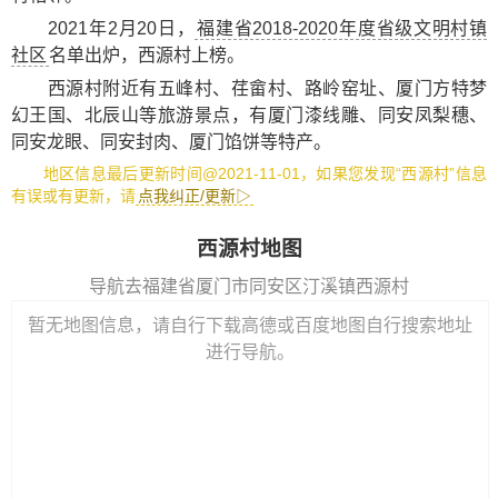
2021年2月20日，
福建省2018-2020年度省级文明村镇
社区
名单出炉，西源村上榜。
西源村附近有
五峰村
、
荏畲村
、
路岭窑址
、
厦门方特梦
幻王国
、
北辰山
等旅游景点，有
厦门漆线雕
、
同安凤梨穗
、
同安龙眼
、
同安封肉
、
厦门馅饼
等特产。
地区信息最后更新时间@2021-11-01，如果您发现“西源村”信息
有误或有更新，请
点我纠正/更新▷
西源村地图
导航去福建省厦门市同安区汀溪镇西源村
暂无地图信息，请自行下载高德或百度地图自行搜索地址
进行导航。