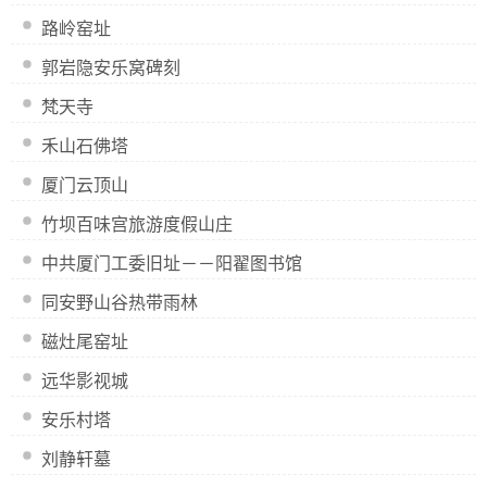
路岭窑址
郭岩隐安乐窝碑刻
梵天寺
禾山石佛塔
厦门云顶山
竹坝百味宫旅游度假山庄
中共厦门工委旧址－－阳翟图书馆
同安野山谷热带雨林
磁灶尾窑址
远华影视城
安乐村塔
刘静轩墓