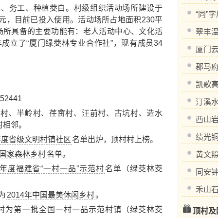
地、务工、种植茭白。村级组织活动场所建设于
“同”
5万元，目前已投入使用。活动场所占地面积230平
动场所具备的主要功能有：老人活动中心、文化活
翠丰
年成立了“厦门绿茭林专业合作社”，现有成员34
厦门
郡马
凯歌
2441
汀溪
、半岭村、荏畲村、汪前村、古坑村、造水
西山
村相邻。
绩光
20年度省级文明村镇社区
名单出炉，顶村村上榜。
国家森林乡村
名单。
黄文
19年度福建省“一村一品”示范村
名单（绿茭林茭
同安
禾山
为
2014年中国最美休闲乡村
。
村村为第一批全国一村一品示范村镇（绿茭林茭
顶村及