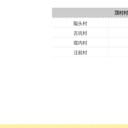
顶村村
隘头村
古坑村
堤内村
汪前村