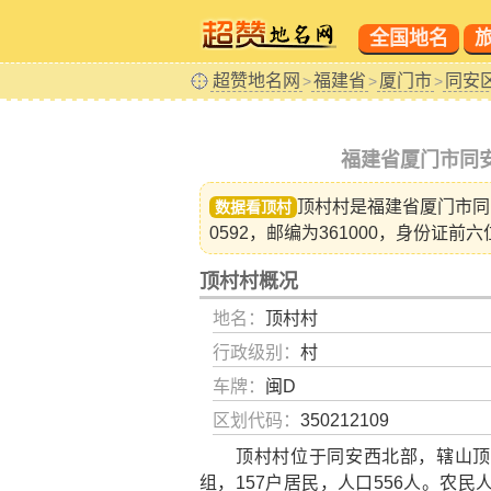
全国地名
超赞地名网
福建省
厦门市
同安
>
>
>
福建省厦门市同
顶村村是福建省
厦门市同
数据看顶村
0592，邮编为361000，身份证前六
顶村村概况
地名：
顶村村
行政级别：
村
车牌：
闽D
区划代码：
350212109
顶村村位于同安西北部，辖山顶洋
组，157户居民，人口556人。农民