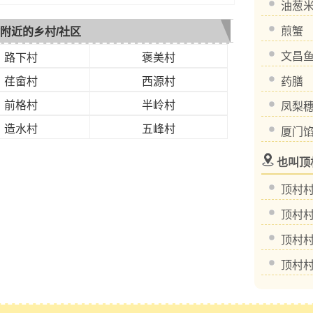
油葱
煎蟹
附近的乡村/社区
文昌
路下村
褒美村
荏畲村
西源村
药膳
前格村
半岭村
凤梨
造水村
五峰村
厦门
也叫顶
顶村
顶村
顶村
顶村