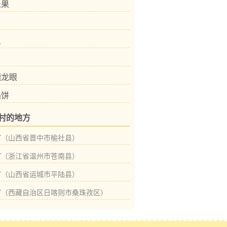
米果
鱼
穗龙眼
馅饼
村的地方
村
（山西省晋中市榆社县）
村
（浙江省温州市苍南县）
村
（山西省运城市平陆县）
村
（西藏自治区日喀则市桑珠孜区）