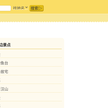
搜索▷
边景点
殿
钓鱼台
一故宅
墓
罗汉山
殿
亭