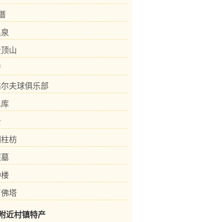
字厝
温泉
云顶山
府
高尔夫球俱乐部
水库
岩
铜柱枋
照墓
钟楼
石佛塔
附近村镇特产