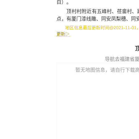
白）。
顶村村附近有
五峰村
、
荏畲村
、
点，有
厦门漆线雕
、
同安凤梨穗
、
同
地区信息最后更新时间@2021-11-0
更新▷
导航去福建省
暂无地图信息，请自行下载