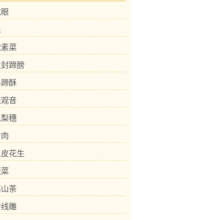
龙眼
果
陀素菜
大封蹄膀
马蹄酥
铁观音
凤梨穗
封肉
鱼皮花生
蔬菜
高山茶
漆线雕