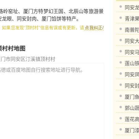
同安
路岭窑址
、
厦门方特梦幻王国
、
北辰山
等旅游景
安龙眼
、
同安封肉
、
厦门馅饼
等特产。
青津
1，如果您发现“顶村村”信息有误或有更新，请
点我纠正/
南普
同安
顶村村地图
同安
厦门市同安区汀溪镇顶村村
莲山
高德或百度地图自行搜索地址进行导航。
同安
同安
厦门
郭山
莲花
厦门