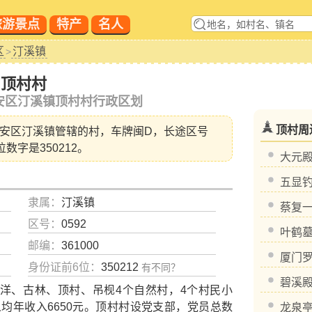
旅游景点
特产
名人
区
汀溪镇
>
顶村村
安区汀溪镇顶村村行政区划
顶村周
安区汀溪镇
管辖的村，车牌闽D，长途区号
位数字是350212。
大元
五显
隶属：
汀溪镇
蔡复
区号：
0592
叶鹤
邮编：
361000
厦门
身份证前6位：
350212
有不同？
碧溪
、古林、顶村、吊枧4个自然村，4个村民小
人均年收入6650元。顶村村设党支部，党员总数
龙泉