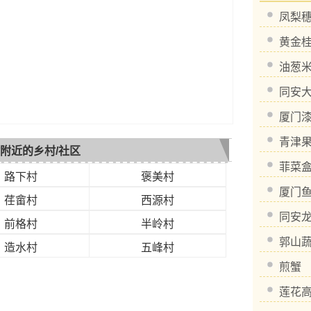
凤梨
黄金
油葱
同安
厦门
青津
附近的乡村/社区
菲菜
路下村
褒美村
厦门
荏畲村
西源村
同安
前格村
半岭村
郭山
造水村
五峰村
煎蟹
莲花