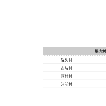
堤内村
隘头村
古坑村
顶村村
汪前村