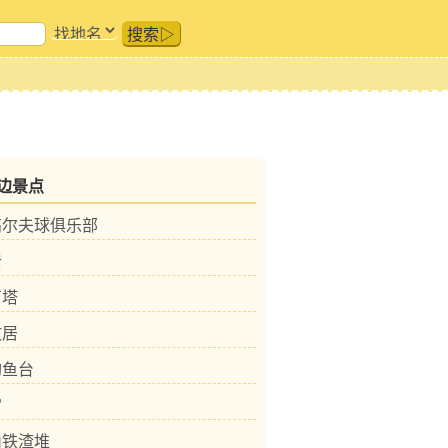
搜索▷
边景点
高尔夫球俱乐部
岩
石塔
故居
钓鱼台
宫
山铁渣堆