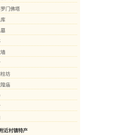
婆罗门佛塔
水库
元墓
亭
城墙
村
铜柱坊
城隍庙
寺
村
山
附近村镇特产