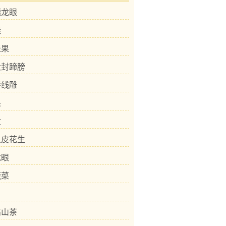
穗龙眼
桂
米果
大封蹄膀
漆线雕
果
盒
鱼皮花生
龙眼
蔬菜
高山茶