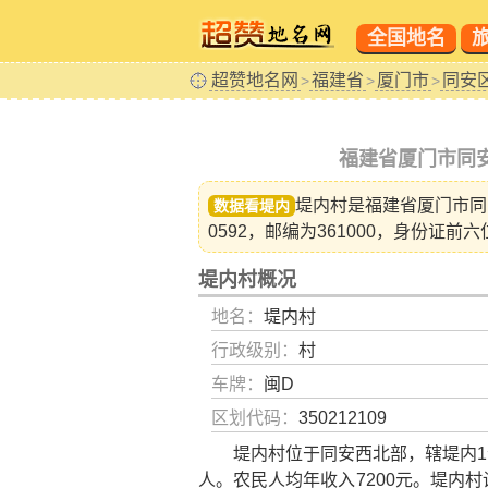
全国地名
超赞地名网
福建省
厦门市
同安
>
>
>
福建省厦门市同
堤内村是福建省
厦门市同
数据看堤内
0592，邮编为361000，身份证前六
堤内村概况
地名：
堤内村
行政级别：
村
车牌：
闽D
区划代码：
350212109
堤内村位于同安西北部，辖堤内1个自
人。农民人均年收入7200元。堤内