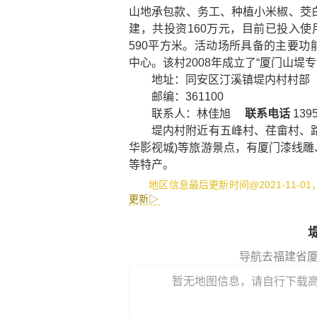
山地承包款、务工、种植小米椒、茭白
建，共投资160万元，目前已投入使
590平方米。活动场所具备的主要
中心。该村2008年成立了“厦门山堤
地址：同安区汀溪镇堤内村村部
邮编：361100
联系人：林佳旭
联系电话
139
堤内村附近有
五峰村
、
荏畲村
、
华影视城)
等旅游景点，有
厦门漆线雕
等特产。
地区信息最后更新时间@2021-11-0
更新▷
导航去福建省
暂无地图信息，请自行下载