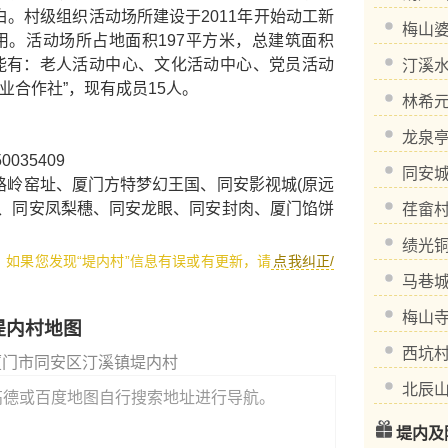
。村级组织活动场所建设于2011年开始动工新
梅山
用。活动场所占地面积197平方米，总建筑面积
功能有：老人活动中心、文化活动中心、党员活动
汀溪
专业合作社”，现有成员15人。
林希
龙泉
50035409
同安
路岭窑址
、
厦门方特梦幻王国
、
同安影视城(原远
、
同安凤梨穗
、
同安龙眼
、
同安封肉
、
厦门馅饼
荏畲
绩光
1，如果您发现“堤内村”信息有误或有更新，请
点我纠正/
马巷
梅山
堤内村地图
西坑
厦门市同安区汀溪镇堤内村
北辰
高德或百度地图自行搜索地址进行导航。
堤内及