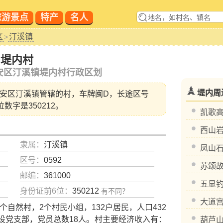
旅游景点
特产
名人
区
汀溪镇
>
堤内村
安区汀溪镇堤内村行政区划
堤内周
安区汀溪镇
管辖的村，车牌闽D，长途区号
位数字是350212。
凯歌
西山
隶属：
汀溪镇
凤山
区号：
0592
苏颂
邮编：
361000
五显
身份证前6位：
350212
有不同？
大道
然村，2个村民小组，132户居民，人口432
村设党支部，党员总数18人。村主要经济收入有：
葫芦