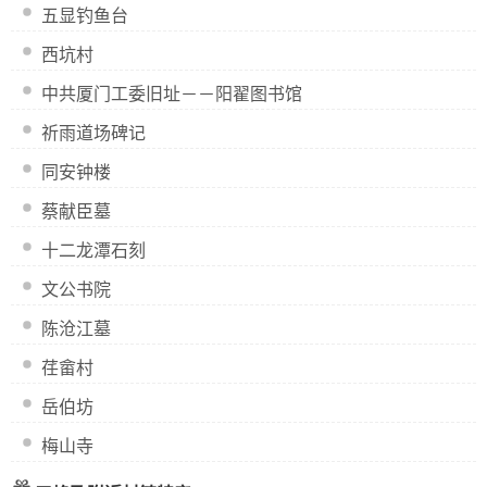
五显钓鱼台
西坑村
中共厦门工委旧址－－阳翟图书馆
祈雨道场碑记
同安钟楼
蔡献臣墓
十二龙潭石刻
文公书院
陈沧江墓
荏畲村
岳伯坊
梅山寺