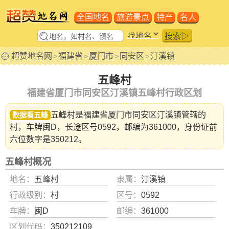
全国地名
旅游景点
特产
名人
搜索▷
超赞地名网
福建省
厦门市
同安区
汀溪镇
>
>
>
>
五峰村
福建省厦门市同安区汀溪镇五峰村行政区划
五峰村是福建省
厦门市同安区汀溪镇
管辖的
数据看五峰
村，车牌闽D，长途区号0592，邮编为361000，身份证前
六位数字是350212。
五峰村概况
地名：
五峰村
隶属：
汀溪镇
行政级别：
村
区号：
0592
车牌：
闽D
邮编：
361000
区划代码：
350212109