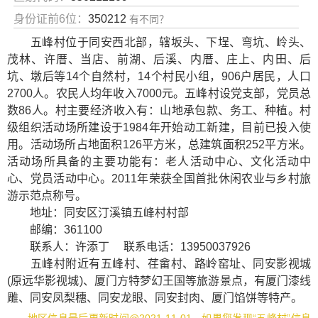
身份证前6位：
350212
有不同？
五峰村位于同安西北部，辖坂头、下埕、弯坑、岭头、
茂林、许厝、当店、前湖、后溪、内厝、庄上、内田、后
坑、墩后等14个自然村，14个村民小组，906户居民，人口
2700人。农民人均年收入7000元。五峰村设党支部，党员总
数86人。村主要经济收入有：山地承包款、务工、种植。村
级组织活动场所建设于1984年开始动工新建，目前已投入使
用。活动场所占地面积126平方米，总建筑面积252平方米。
活动场所具备的主要功能有：老人活动中心、文化活动中
心、党员活动中心。2011年荣获全国首批休闲农业与乡村旅
游示范点称号。
地址：同安区汀溪镇五峰村村部
邮编：361100
联系人：许添丁 联系电话：13950037926
五峰村附近有
五峰村
、
荏畲村
、
路岭窑址
、
同安影视城
(原远华影视城)
、
厦门方特梦幻王国
等旅游景点，有
厦门漆线
雕
、
同安凤梨穗
、
同安龙眼
、
同安封肉
、
厦门馅饼
等特产。