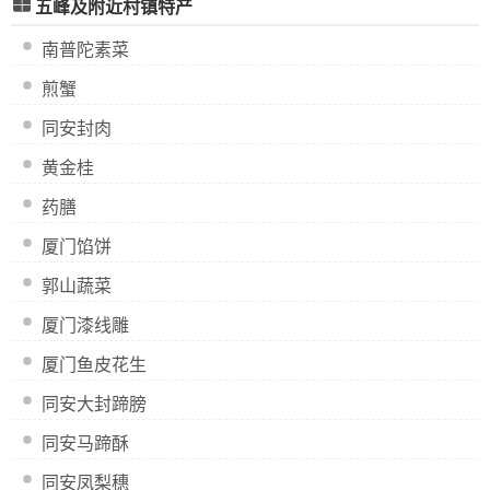
五峰及附近村镇特产
南普陀素菜
煎蟹
同安封肉
黄金桂
药膳
厦门馅饼
郭山蔬菜
厦门漆线雕
厦门鱼皮花生
同安大封蹄膀
同安马蹄酥
同安凤梨穗