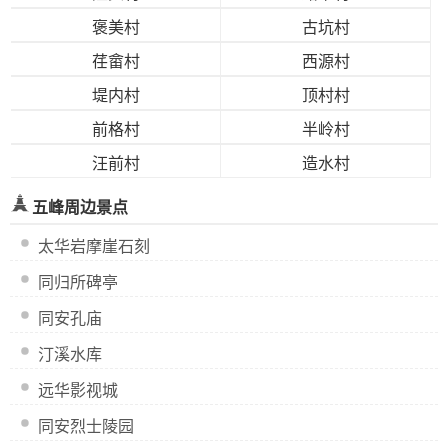
褒美村
古坑村
荏畲村
西源村
堤内村
顶村村
前格村
半岭村
汪前村
造水村
五峰周边景点
太华岩摩崖石刻
同归所碑亭
同安孔庙
汀溪水库
远华影视城
同安烈士陵园