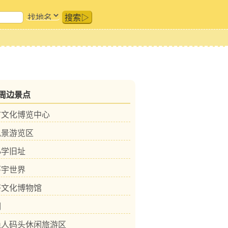
搜索▷
周边景点
市文化博览中心
风景游览区
小学旧址
环宇世界
茶文化博物馆
洞
渔人码头休闲旅游区