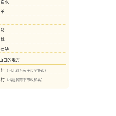
矿泉水
石苇
茶
海货
樱桃
黑石华
山口的地方
口村
（河北省石家庄市辛集市）
口村
（福建省南平市政和县）