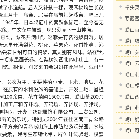
戏台，四周有围墙，庙前东西各有一棵柏树，树
砍，做了小渔船。后人又补栽一棵，现两树均生长茂
拳头
逢正月十一庙会，居民在庙前扎起戏台，唱上几
寒露
1945年，日本将庙中的紫铜像偷走，至今杳无
泥像，在文革中被毁，现只剩庵下一山神庙。
崂山
已到，梨花开满山”。这就是有名的梨树沟。居
崂山
天这里开满梨花、桃花、苹果花。花香扑鼻，沁
品尝着甘甜可口的鸭梨，真是别有风味。站在“九
崂山
像一幅水墨画长卷。在梨树沟西北的小山上，有一
崂山
妇炕。相传，刚娶来的新媳妇在此坐坐，就可早
崂山
，以农为主。主要种植小麦、玉米、地瓜、花
崂山
，在原有的水利设施的基础上，开发山地，垦植
00余亩、花卉苗圃1500余亩、崂山茶200余
崂山
叶加工厂和养虾场、养鸡场、养貂场、养猪场，
崂山
发展中心，开办了纺织服饰有限公司、工贸公司、
亩的游乐场。特别是2004年在社区南王青公路
崂山
800平方米的青岛崂山海上养殖旅游观光园，水域
崂山
两大要素，建有生态绿化带，辟鱼虾试验池、梭蟹