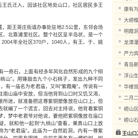
。后王氏迁入，因该社区地处山口，社区居民多王
康有
大崂
距王哥庄街道办事处驻地2.5公里，东邻会场
明霞
区、北靠浦里社区。整个社区呈半岛状，是一个
004年全社区370户，1040人，有王、于、姚
龙潭
严力
青岛
有一奇石，上面有经多年风化自然形成的九个栩
浮山
九桃山”。用锤敲击九个小石桃子，发出九种不同
口，有一庙名为老君庙，又叫“紫霞庵”。传说有一
华楼
往南山庙中安放，但当他背到山口时又饥又渴，
二月
景所迷，就准备把这尊紫铜塑像放在山口上，但
去就编了一个谎言，回去对主持说，他背着紫铜
崂山
梦，梦中老君爷对他说，要他把紫铜像放在庙口
崂山
疑，就和他一起到“九桃山”查看，果真山口上放
称为“老君庙”。此庙为一自然岩洞，内有一尊紫
王山口