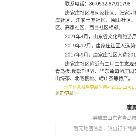
联系电话：86-0532-87911798
唐家庄社区与何家社区、张家河社
崖社区、江家土寨社区、囤山社区
区、高家社区、西台社区相邻。
2021年4月，山东省文化和旅游
2019年12月，唐家庄社区入选
第
2017年9月，唐家庄社区入选
2
唐家庄社区附近有
二月二生态观
青岛极地海洋世界
、
华东葡萄酒庄园
山绿茶
、
北宅樱桃
、
崂山茶
等特产。
地区信息最后更新时间@2021-11-0
纠正/更新▷
唐
导航去山东省青岛
暂无地图信息，请自行下载