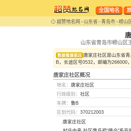
全国地名
超赞地名网
山东省
青岛市
崂山
>
>
>
山东省青岛市崂山区
唐家庄社区是山东省
青
数据看唐家庄
B，长途区号0532，邮编为266000
唐家庄社区概况
地名：
唐家庄社区
行政级别：
社区
车牌：
鲁B
区划代码：
370212003
唐家庄社区
村庄由来 社区唐氏祖“德全”系安