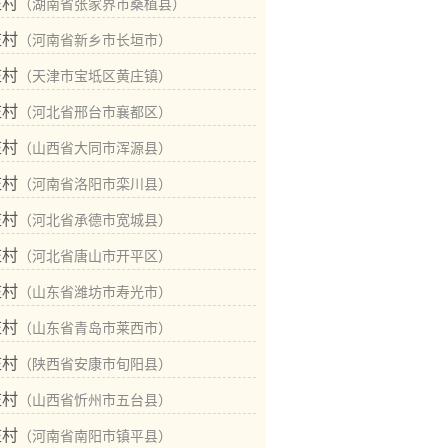
庄村
（湖南省张家界市桑植县）
庄村
（河南省新乡市长垣市）
庄村
（天津市宝坻区黄庄镇）
庄村
（河北省邢台市襄都区）
庄村
（山西省大同市浑源县）
庄村
（河南省洛阳市栾川县）
庄村
（河北省承德市宽城县）
庄村
（河北省唐山市开平区）
庄村
（山东省潍坊市寿光市）
庄村
（山东省青岛市莱西市）
庄村
（陕西省安康市旬阳县）
庄村
（山西省忻州市五台县）
庄村
（河南省南阳市镇平县）