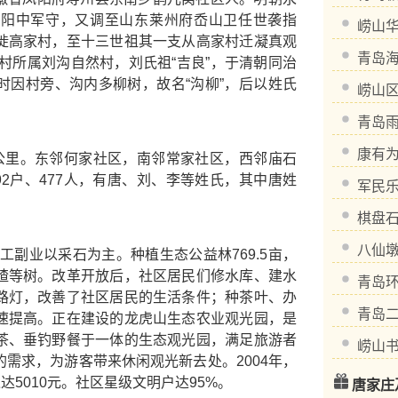
栾阳中军守，又调至山东莱州府岙山卫任世袭指
崂山
徙高家村，至十三世祖其一支从高家村迁凝真观
青岛
该村所属刘沟自然村，刘氏祖“吉良”，于清朝同治
时因村旁、沟内多柳树，故名“沟柳”，后以姓氏
崂山
青岛
康有
里。东邻何家社区，南邻常家社区，西邻庙石
92户、477人，有唐、刘、李等姓氏，其中唐姓
军民
棋盘
八仙
副业以采石为主。种植生态公益林769.5亩，
楂等树。改革开放后，社区居民们修水库、建水
青岛
路灯，改善了社区居民的生活条件；种茶叶、办
青岛
速提高。正在建设的龙虎山生态农业观光园，是
茶、垂钓野餐于一体的生态观光园，满足旅游者
崂山
需求，为游客带来休闲观光新去处。2004年，
达5010元。社区星级文明户达95%。
唐家庄