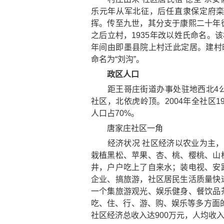
乐元年从军北征，后任直隶保定府
挥。传至九世，其分支于康熙二十年
之后立村，1935年改以姓氏命名。
年间由即墨县院上村迁此定居。建村
命名为“刘沟”。
政区人口
距王哥庄街道办事处驻地西北4公
社区，北依虎岭顶。2004年全社区1
人口占70%。
唐家庄社区一角
经济状况 社区经济以农业为主，工
栽植黑松、苹果、杏、桃、樱桃、山
井，户户吃上了自来水；装电视、安
企业、搞旅游，社区居民生活质量快
一个集旅游观光、娱乐健身、餐饮品
吃、住、行、游、购、娱乐等多方面的
社区经济总收入达900万元，人均收入