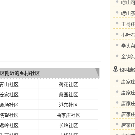
崂山
崂山
王哥
小叶
拳头
金钩
也叫唐
区附近的乡村/社区
唐家
青山社区
荷花社区
唐家
姜家社区
桑园社区
唐家
会场社区
港东社区
唐家
晓望社区
曲家庄社区
唐家
返岭社区
长岭社区