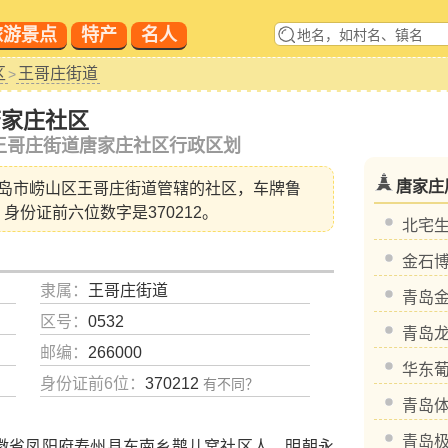
旅游景点
特产
名人
区
王哥庄街道
>
唐家庄社区
王哥庄街道唐家庄社区行政区划
唐家庄
岛市崂山区王哥庄街道
管辖的社区，车牌鲁
，身份证前六位数字是370212。
北宅
金石
隶属：
王哥庄街道
青岛
区号：
0532
青岛
邮编：
266000
华东
身份证前6位：
370212
有不同？
青岛
青岛
徽省凤阳府寿州县东南乡鹊儿窝社区人。明朝永