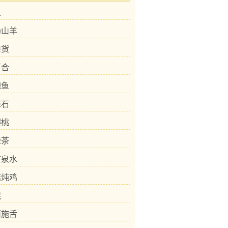
鱼
奶山羊
海货
百合
鲍鱼
绿石
樱桃
绿茶
矿泉水
菇炖鸡
棍
西施舌