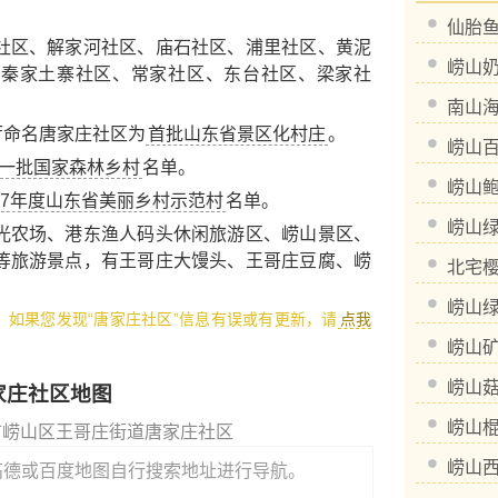
仙胎
区、解家河社区、庙石社区、浦里社区、黄泥
崂山
、秦家土寨社区、常家社区、东台社区、梁家社
南山
厅命名唐家庄社区为
首批山东省景区化村庄
。
崂山
一批国家森林乡村
名单。
崂山
017年度山东省美丽乡村示范村
名单。
崂山
光农场
、
港东渔人码头休闲旅游区
、
崂山景区
、
等旅游景点，有
王哥庄大馒头
、
王哥庄豆腐
、
崂
北宅
崂山
1，如果您发现“唐家庄社区”信息有误或有更新，请
点我
崂山
崂山
家庄社区地图
崂山
市崂山区王哥庄街道唐家庄社区
崂山
高德或百度地图自行搜索地址进行导航。