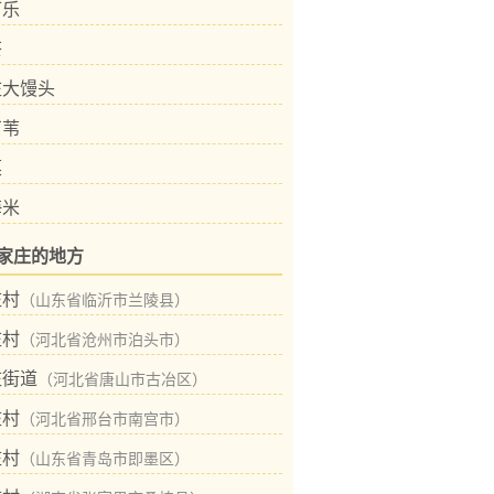
可乐
茶
庄大馒头
石苇
菜
海米
家庄的地方
庄村
（山东省临沂市兰陵县）
庄村
（河北省沧州市泊头市）
庄街道
（河北省唐山市古冶区）
庄村
（河北省邢台市南宫市）
庄村
（山东省青岛市即墨区）