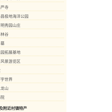
华严寺
海昌极地海洋公园
区明秀园山庄
雨林谷
为墓
乐园拓展基地
石风景游览区
墩
环宇世界
二龙山
书院
及附近村镇特产