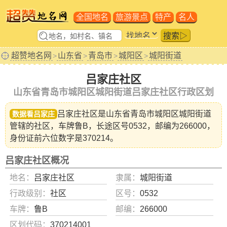
全国地名
旅游景点
特产
名人
搜索▷
超赞地名网
山东省
青岛市
城阳区
城阳街道
>
>
>
>
吕家庄社区
山东省青岛市城阳区城阳街道吕家庄社区行政区划
吕家庄社区是山东省
青岛市城阳区城阳街道
数据看吕家庄
管辖的社区，车牌鲁B，长途区号0532，邮编为266000，
身份证前六位数字是370214。
吕家庄社区概况
地名：
吕家庄社区
隶属：
城阳街道
行政级别：
社区
区号：
0532
车牌：
鲁B
邮编：
266000
区划代码：
370214001