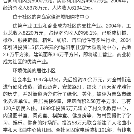
合同利用内资5000万元，实际利用内资4500万元。2004年，
经济总收入8378万元，人均收入6194.2元。
位于社区的青岛家佳源城阳购物中心
优势产业 工业和商业成为社区的支柱产业。2004年，工
业总收入8220万元，占经济总收入的98.1%，已形成机械、
橡塑、服装鞋帽、箱包、纺织、汽车配件等多种行业。2004
年引进投资1.5亿元兴建的“城阳家佳源”大型购物中心，占地
2.6万平方米，建筑面积3.6万平方米，即将竣工营业，商业将
成为社区的优势产业。
环境优美的居住小区
社会事业 1997年以来，先后投资20余万元，对全村街道
进行硬化改造，铺设沥青，安装路灯，结束了雨天泥泞难行
的历史，并对街道两旁进行了绿化、美化，被评为青岛市绿
化先进单位。建居民楼6幢，建筑面积2.58万平方米，已有
120户居民入住。1999年投资5万元建立了村文化教育中心，
内设图书室、阅览室、棋牌室、健身房等，为村民提供了学
习、娱乐、健身的好场所。投资58万元联合新建了大北曲小
学和大北曲中心幼儿园。全社区固定电话装机101部，有线电