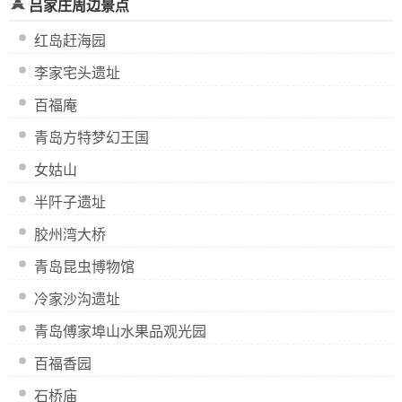
吕家庄周边景点
红岛赶海园
李家宅头遗址
百福庵
青岛方特梦幻王国
女姑山
半阡子遗址
胶州湾大桥
青岛昆虫博物馆
冷家沙沟遗址
青岛傅家埠山水果品观光园
百福香园
石桥庙