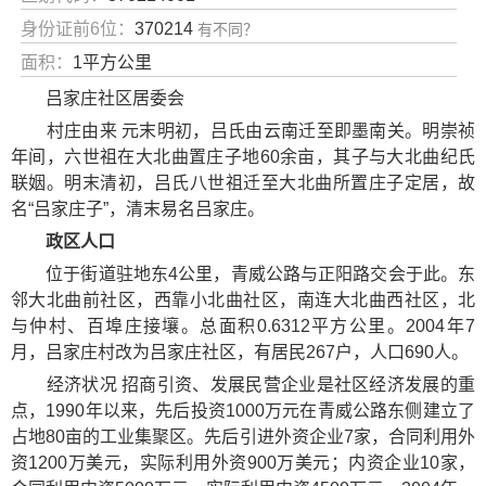
身份证前6位：
370214
有不同？
面积：
1平方公里
吕家庄社区居委会
村庄由来 元末明初，吕氏由云南迁至即墨南关。明崇祯
年间，六世祖在大北曲置庄子地60余亩，其子与大北曲纪氏
联姻。明末清初，吕氏八世祖迁至大北曲所置庄子定居，故
名“吕家庄子”，清末易名吕家庄。
政区人口
位于街道驻地东4公里，青威公路与正阳路交会于此。东
邻大北曲前社区，西靠小北曲社区，南连大北曲西社区，北
与仲村、百埠庄接壤。总面积0.6312平方公里。2004年7
月，吕家庄村改为吕家庄社区，有居民267户，人口690人。
经济状况 招商引资、发展民营企业是社区经济发展的重
点，1990年以来，先后投资1000万元在青威公路东侧建立了
占地80亩的工业集聚区。先后引进外资企业7家，合同利用外
资1200万美元，实际利用外资900万美元；内资企业10家，