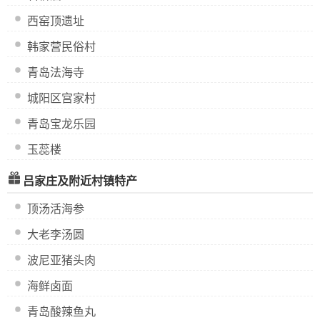
西窑顶遗址
韩家营民俗村
青岛法海寺
城阳区宫家村
青岛宝龙乐园
玉蕊楼
吕家庄及附近村镇特产
顶汤活海参
大老李汤圆
波尼亚猪头肉
海鲜卤面
青岛酸辣鱼丸