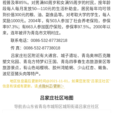
视普及率85%。对男满60周岁和女满55周岁的村民，按年龄
段每人每月发放50—110元的生活补助金，居民每年均可领
到价值300元的粮、油、副食品等。对考取大学的学生，每人
奖励1000元。2004年，有503人参加了社会养老保险，参保
率97.3%；有663人参加医疗保险，参保率97.5%。2000年以
来，连年被评为青岛市文明村庄。
联系电话：0086-532-87738218
传 真：0086-532-87738018
吕家庄社区附近有
大通宫
、
城子遗址
、
青岛奥林匹克雕
塑文化园
、
青岛方特梦幻王国
、
青岛四季春生态旅游景区
等
旅游景点，有
山色峪樱桃
、
胶州湾蛤蜊
、
少山红杏
、
鲅鱼
、
波尼亚猪头肉
等特产。
地区信息最后更新时间@2021-11-01，如果您发现“吕家庄社区”
信息有误或有更新，请
点我纠正/更新▷
吕家庄社区地图
导航去山东省青岛市城阳区城阳街道吕家庄社区