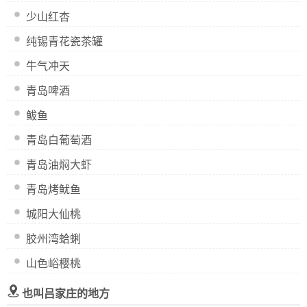
少山红杏
纯锡青花瓷茶罐
牛气冲天
青岛啤酒
鲅鱼
青岛白葡萄酒
青岛油焖大虾
青岛烤鱿鱼
城阳大仙桃
胶州湾蛤蜊
山色峪樱桃
也叫吕家庄的地方