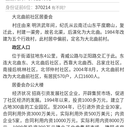
身份证前6位：
370214
有不同？
大北曲前社区居委会
村庄由来 明洪武年间，纪氏从云南迁山东平度磨山，复
迁此，村建一渠旁，故名北渠，后演化为大北曲。1984年改
建为五个行政村，此村居中偏前，定名为大北曲前村。
政区人口
位于街道驻地东4公里，青威公路与正阳路交汇于此。东
连大北曲东、大北曲后社区，西靠大北曲西、吕家庄社区，
南接后桃林社区，北邻仲村社区。2004年8月，大北曲前村
改为大北曲前社区，有居民570户，人口1600人。
居委会办公大楼
经济状况 招商引资发展社区企业，开辟集贸市场，促进
了社区经济的发展。1994年以来，投资1000多万元，建立了
占地300亩的工业园区。至2004年，已引进外资企业30家，
合同利用外资3000万美元，实际利用外资500万美元；内资
企业5家，合同利用内资10000万元，实际利用内资8000万