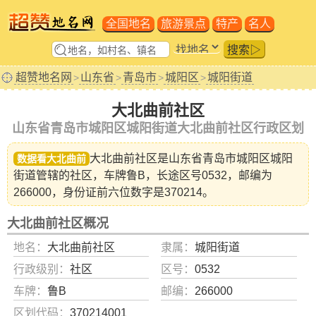
全国地名
旅游景点
特产
名人
搜索▷
超赞地名网
山东省
青岛市
城阳区
城阳街道
>
>
>
>
大北曲前社区
山东省青岛市城阳区城阳街道大北曲前社区行政区划
大北曲前社区是山东省
青岛市城阳区城阳
数据看大北曲前
街道
管辖的社区，车牌鲁B，长途区号0532，邮编为
266000，身份证前六位数字是370214。
大北曲前社区概况
地名：
大北曲前社区
隶属：
城阳街道
行政级别：
社区
区号：
0532
车牌：
鲁B
邮编：
266000
区划代码：
370214001