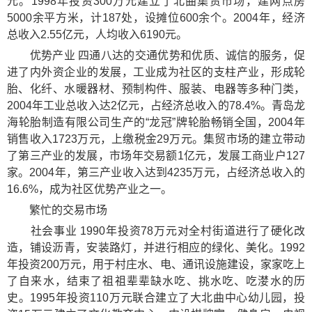
元。1998年投资300万元建立了北曲集贸市场，建网点房
5000余平方米，计187处，设摊位600余个。2004年，经济
总收入2.55亿元，人均收入6190元。
优势产业 四通八达的交通优势和优质、诚信的服务，促
进了内外资企业的发展，工业成为社区的支柱产业，形成轮
胎、化纤、水暖器材、预制构件、服装、电器等多种门类，
2004年工业总收入达2亿元，占经济总收入的78.4%。青岛龙
海轮胎制造有限公司生产的“龙冠”牌轮胎畅销全国，2004年
销售收入1723万元，上缴税金29万元。集贸市场的建立带动
了第三产业的发展，市场年交易额1亿元，发展工商业户127
家。2004年，第三产业收入达到4235万元，占经济总收入的
16.6%，成为社区优势产业之一。
繁忙的交易市场
社会事业 1990年投资78万元对全村街道进行了硬化改
造，铺设沥青，安装路灯，并进行相应的绿化、美化。1992
年投资200万元，用于村庄水、电、通讯设施建设，家家吃上
了自来水，结束了祖祖辈辈缺水吃、挑水吃、吃漤水的历
史。1995年投资110万元联合建立了大北曲中心幼儿园，投