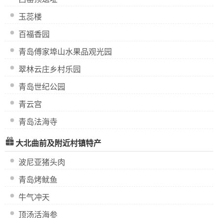
玉蕊楼
百福香园
青岛傅家埠山水果品观光园
翠林云庄乡村乐园
青岛世纪公园
青云宫
青岛法海寺
大北曲前及附近村镇特产
波尼亚猪头肉
青岛烤鱿鱼
牛气冲天
顶汤活海参