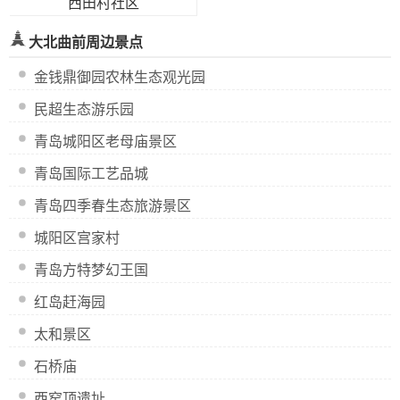
西田村社区
大北曲前周边景点
金钱鼎御园农林生态观光园
民超生态游乐园
青岛城阳区老母庙景区
青岛国际工艺品城
青岛四季春生态旅游景区
城阳区宫家村
青岛方特梦幻王国
红岛赶海园
太和景区
石桥庙
西窑顶遗址