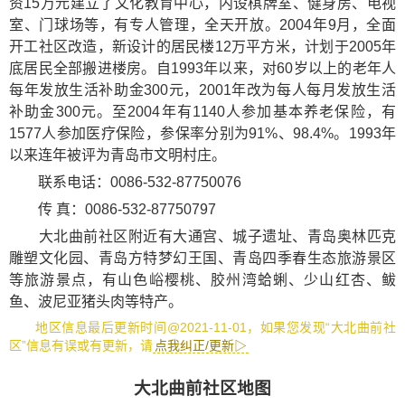
资15万元建立了文化教育中心，内设棋牌室、健身房、电视
室、门球场等，有专人管理，全天开放。2004年9月，全面
开工社区改造，新设计的居民楼12万平方米，计划于2005年
底居民全部搬进楼房。自1993年以来，对60岁以上的老年人
每年发放生活补助金300元，2001年改为每人每月发放生活
补助金300元。至2004年有1140人参加基本养老保险，有
1577人参加医疗保险，参保率分别为91%、98.4%。1993年
以来连年被评为青岛市文明村庄。
联系电话：0086-532-87750076
传 真：0086-532-87750797
大北曲前社区附近有
大通宫
、
城子遗址
、
青岛奥林匹克
雕塑文化园
、
青岛方特梦幻王国
、
青岛四季春生态旅游景区
等旅游景点，有
山色峪樱桃
、
胶州湾蛤蜊
、
少山红杏
、
鲅
鱼
、
波尼亚猪头肉
等特产。
地区信息最后更新时间@2021-11-01，如果您发现“大北曲前社
区”信息有误或有更新，请
点我纠正/更新▷
大北曲前社区地图