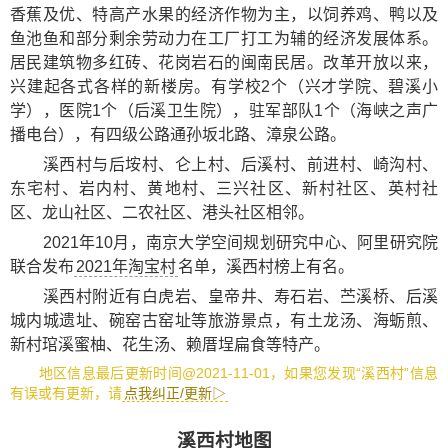
香蕉及优、特高产水果的经济作物为主，以饲养鸡、鸭以及
鱼池鱼和部分剩余劳动力在工厂打工为辅的经济发展体系。
居民建筑物多红砖、花岗岩石的闽南民居。改革开放以来，
兴建起各式各样的新楼房。有学校2个（兴才学院、碧溪小
学），医院1个（后溪卫生院），驻军部队1个（海峡之声广
播电台），有四级公路通孙坂北路、漳泉公路。
溪西村与后垵村、仑上村、后溪村、前进村、崎沟村、
东宅村、岩内村、黄地村、三兴社区、新村社区、英村社
区、龙山社区、二农社区、港头社区相邻。
2021年10月，南京大学空间规划研究中心、阿里研究院
联合发布
2021年淘宝村
名单，溪西村榜上有名。
溪西村附近有
白虎岩
、
皇帝井
、
寿石岩
、
苎溪桥
、
后溪
城内城遗址
、
碗窑古窑址
等旅游景点，有
土龙汤
、
海蛎煎
、
新村琯溪蜜柚
、
花生汤
、
赖厝埕扁食
等特产。
地区信息最后更新时间@2021-11-01，如果您发现“溪西村”信息
有误或有更新，请
点我纠正/更新▷
溪西村地图