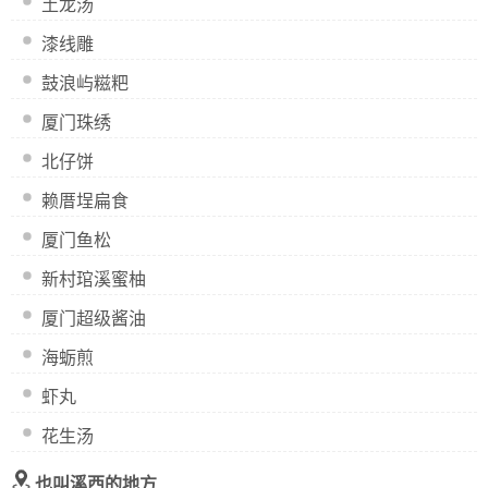
土龙汤
漆线雕
鼓浪屿糍粑
厦门珠绣
北仔饼
赖厝埕扁食
厦门鱼松
新村琯溪蜜柚
厦门超级酱油
海蛎煎
虾丸
花生汤
也叫溪西的地方