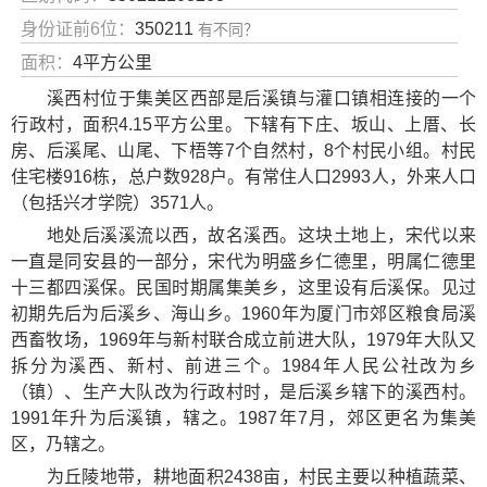
身份证前6位：
350211
有不同？
面积：
4平方公里
溪西村位于集美区西部是后溪镇与灌口镇相连接的一个
行政村，面积4.15平方公里。下辖有下庄、坂山、上厝、长
房、后溪尾、山尾、下梧等7个自然村，8个村民小组。村民
住宅楼916栋，总户数928户。有常住人口2993人，外来人口
（包括兴才学院）3571人。
地处后溪溪流以西，故名溪西。这块土地上，宋代以来
一直是同安县的一部分，宋代为明盛乡仁德里，明属仁德里
十三都四溪保。民国时期属集美乡，这里设有后溪保。见过
初期先后为后溪乡、海山乡。1960年为厦门市郊区粮食局溪
西畜牧场，1969年与新村联合成立前进大队，1979年大队又
拆分为溪西、新村、前进三个。1984年人民公社改为乡
（镇）、生产大队改为行政村时，是后溪乡辖下的溪西村。
1991年升为后溪镇，辖之。1987年7月，郊区更名为集美
区，乃辖之。
为丘陵地带，耕地面积2438亩，村民主要以种植蔬菜、