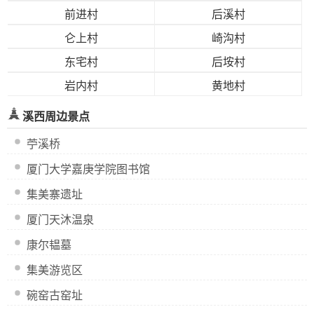
前进村
后溪村
仑上村
崎沟村
东宅村
后垵村
岩内村
黄地村
溪西周边景点
苧溪桥
厦门大学嘉庚学院图书馆
集美寨遗址
厦门天沐温泉
康尔韫墓
集美游览区
碗窑古窑址