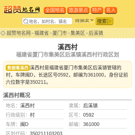
全国地名
旅游景点
特产
名人
搜索▷
超赞地名网
福建省
厦门市
集美区
后溪镇
>
>
>
>
溪西村
福建省厦门市集美区后溪镇溪西村行政区划
溪西村是福建省
厦门市集美区后溪镇
管辖的
数据看溪西
村，车牌闽D，长途区号0592，邮编为361000，身份证前
六位数字是350211。
溪西村概况
地名：
溪西村
隶属：
后溪镇
行政级别：
村
区号：
0592
车牌：
闽D
邮编：
361000
区划代码：
350211103203