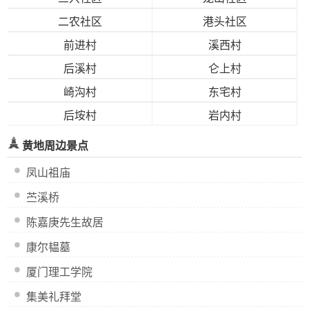
二农社区
港头社区
前进村
溪西村
后溪村
仑上村
崎沟村
东宅村
后垵村
岩内村
黄地周边景点
凤山祖庙
苎溪桥
陈嘉庚先生故居
康尔韫墓
厦门理工学院
集美礼拜堂