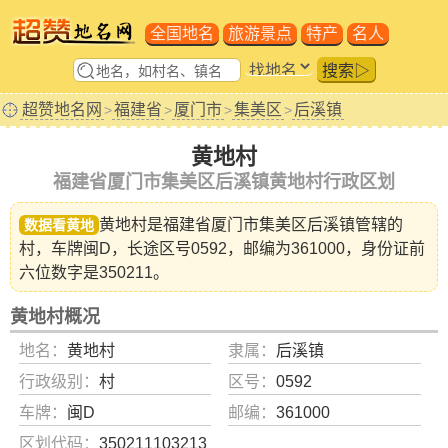
全国地名
旅游景点
特产
名人
搜索▷
超赞地名网
福建省
厦门市
集美区
后溪镇
>
>
>
>
黄地村
福建省厦门市集美区后溪镇黄地村行政区划
黄地村是福建省
厦门市集美区后溪镇
管辖的
数据看黄地
村，车牌闽D，长途区号0592，邮编为361000，身份证前
六位数字是350211。
黄地村概况
地名：
黄地村
隶属：
后溪镇
行政级别：
村
区号：
0592
车牌：
闽D
邮编：
361000
区划代码：
350211103213