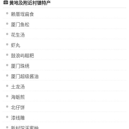
黄地及附近村镇特产
赖厝埕扁食
厦门鱼松
花生汤
虾丸
鼓浪屿糍粑
厦门珠绣
厦门超级酱油
土龙汤
海蛎煎
北仔饼
漆线雕
新村琯溪蜜柚