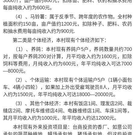
3000斤，亩产值约800元，扣除苗、肥料、农药和抽水费用
每亩纯收入约为600元。
（4）、马铃薯：属于反季节、跨年度的农作物。全村种
植面积约150亩，亩产值约1200元，扣除种子、肥料、农药
和抽水费用每亩纯收入约为900元.
第二类是个体经济，本村现有个体经济如下：
（1）、养鸽：本村现有养鸽户5户，养鸽数量共约700
对，按每户养鸽200对计算，月平均收入约为1600元，扣除
饲料等费用，月纯收入约为600元，年平均纯收入可达7000
—8000元。
（2）、个体运输：本村现有个体运输户5户（1辆小面包
车、4辆小四轮），如果加上外出受雇驾驶员8人，月平均收
入约为1500元，年平均纯收入可达18000—20000元。
（3）、其他个体经济：本村有饭店1间、理发店2间、裁
缝店2间、摩托车维修店4间、电器维修店1间、车床1间等，
其月平均收入约为1000元，年平均收入约达12000元。
本村现有外来投资项目是：台商投资的香厂、如意公司
承包的蔬菜种植地、鳗场承包地、猪场承包地，但这些投资