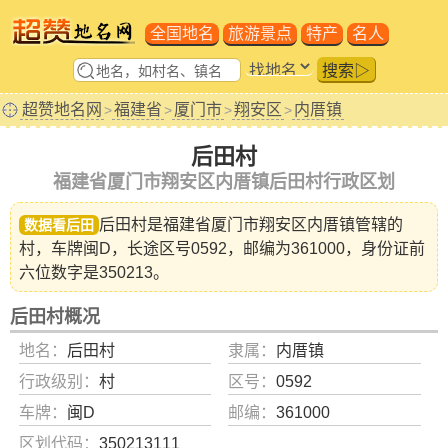
全国地名
旅游景点
特产
名人
搜索▷
超赞地名网
福建省
厦门市
翔安区
内厝镇
>
>
>
>
后田村
福建省厦门市翔安区内厝镇后田村行政区划
后田村是福建省
厦门市翔安区内厝镇
管辖的
数据看后田
村，车牌闽D，长途区号0592，邮编为361000，身份证前
六位数字是350213。
后田村概况
地名：
后田村
隶属：
内厝镇
行政级别：
村
区号：
0592
车牌：
闽D
邮编：
361000
区划代码：
350213111