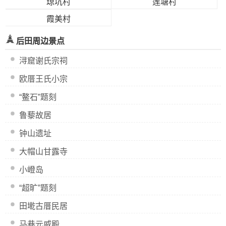
琼坑村
莲塘村
霞美村
后田周边景点
浔窟谢氏宗祠
欧厝王氏小宗
“鳌石”题刻
鲁藜故居
钟山遗址
大帽山甘露寺
小嶝岛
“超旷”题刻
田墘古厝民居
马巷元威殿