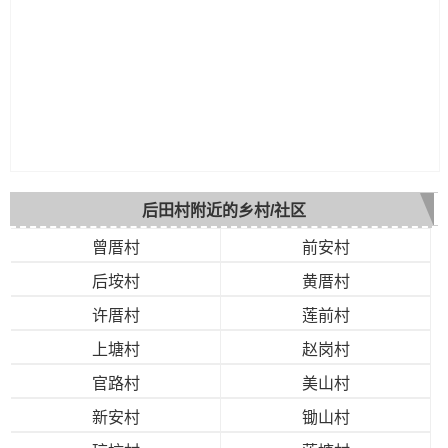
后田村附近的乡村/社区
曾厝村
前安村
后垵村
黄厝村
许厝村
莲前村
上塘村
赵岗村
官路村
美山村
新安村
锄山村