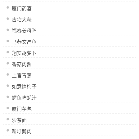
厦门药酒
古宅大蒜
福春姜母鸭
马巷文昌鱼
翔安胡萝卜
香菇肉酱
上官青葱
如意情梅子
鳄鱼屿蚝汁
厦门芋包
沙茶面
新圩鹅肉