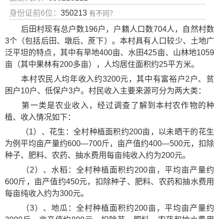
身份证前6位：
350213
有不同？
后田村现有总户数196户，户籍人口数704人，自然村数
3个（包括后田、墩后、蔗下）。本村具有人口较少、土地广
泛平坦的特点，其中有旱地400亩、水田425亩、山林地1059
亩（其中果林有200多亩），人均居住面积约25平方米。
本村农民人均年收入约3200元，其中有富裕户2户、贫
困户10户、低保户3户。村民收入主要来源可分为两大类：
第一类是农业收入，经过调查了解到本村农作物的种
植、收入情况如下：
（1）、花生：全村种植面积约200亩，以未晒干的花生
为例平均亩产量约600—700斤，亩产值约400—500元，扣除
种子、肥料、农药、抽水费用每亩纯收入约为200元。
（2）、水稻：全村种植面积约200亩，平均亩产量约
600斤，亩产值约450元，扣除种子、肥料、农药和抽水费用
每亩纯收入约为300元。
（3）、地瓜：全村种植面积约200亩，平均亩产量约