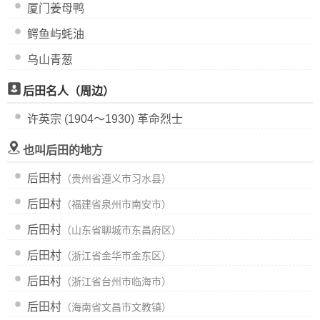
厦门姜母鸭
鳄鱼屿蚝油
乌山青葱
后田名人（周边）
许英宗 (1904～1930) 革命烈士
也叫后田的地方
后田村
（贵州省遵义市习水县）
后田村
（福建省泉州市南安市）
后田村
（山东省聊城市东昌府区）
后田村
（浙江省金华市金东区）
后田村
（浙江省台州市临海市）
后田村
（海南省文昌市文教镇）