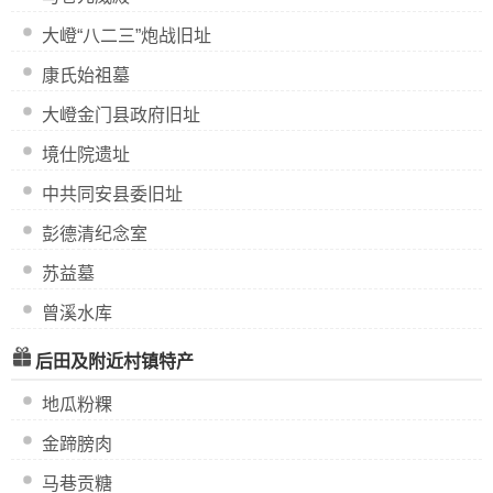
大嶝“八二三”炮战旧址
康氏始祖墓
大嶝金门县政府旧址
境仕院遗址
中共同安县委旧址
彭德清纪念室
苏益墓
曾溪水库
后田及附近村镇特产
地瓜粉粿
金蹄膀肉
马巷贡糖