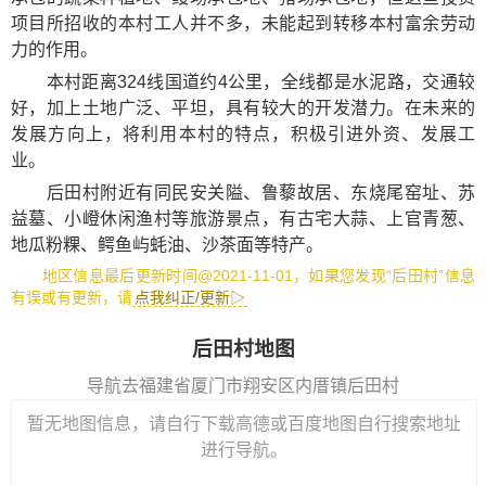
项目所招收的本村工人并不多，未能起到转移本村富余劳动
力的作用。
本村距离324线国道约4公里，全线都是水泥路，交通较
好，加上土地广泛、平坦，具有较大的开发潜力。在未来的
发展方向上，将利用本村的特点，积极引进外资、发展工
业。
后田村附近有
同民安关隘
、
鲁藜故居
、
东烧尾窑址
、
苏
益墓
、
小嶝休闲渔村
等旅游景点，有
古宅大蒜
、
上官青葱
、
地瓜粉粿
、
鳄鱼屿蚝油
、
沙茶面
等特产。
地区信息最后更新时间@2021-11-01，如果您发现“后田村”信息
有误或有更新，请
点我纠正/更新▷
后田村地图
导航去福建省厦门市翔安区内厝镇后田村
暂无地图信息，请自行下载高德或百度地图自行搜索地址
进行导航。