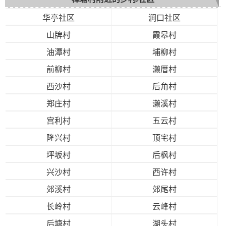
华亭社区
涧口社区
山牌村
霞皋村
油潭村
埔柳村
前柳村
濑厝村
西沙村
后角村
郑庄村
濑溪村
宫利村
五云村
隆兴村
顶宅村
坪坂村
后枫村
兴沙村
西许村
郊溪村
郊尾村
长岭村
云峰村
后塘村
湖头村