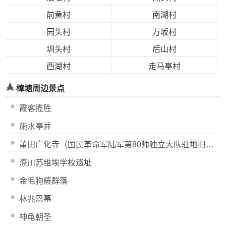
前黄村
南湖村
园头村
万坂村
圳头村
后山村
西湖村
走马亭村
樟塘周边景点
霞客揽胜
施水亭井
莆田广化寺（国民革命军陆军第80师独立大队驻地旧址）
漈川苏维埃学校遗址
金毛狗蕨群落
林兆恩墓
神龟朝圣