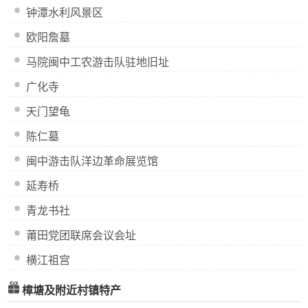
钟潭水利风景区
欧阳詹墓
马院闽中工农游击队驻地旧址
广化寺
天门望龟
陈仁墓
闽中游击队洋边革命展览馆
延寿桥
青龙书社
莆田党团联席会议会址
横江祖宫
樟塘及附近村镇特产