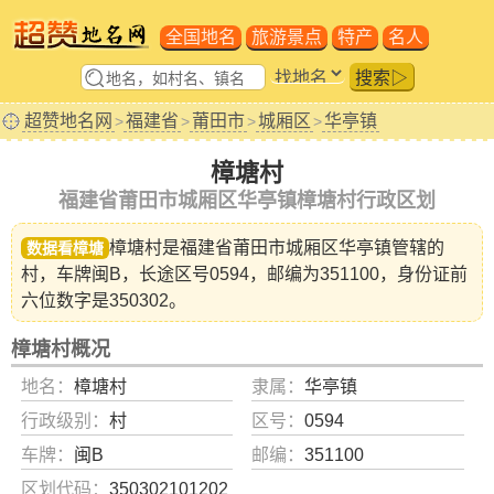
全国地名
旅游景点
特产
名人
搜索▷
超赞地名网
福建省
莆田市
城厢区
华亭镇
>
>
>
>
樟塘村
福建省莆田市城厢区华亭镇樟塘村行政区划
樟塘村是福建省
莆田市城厢区华亭镇
管辖的
数据看樟塘
村，车牌闽B，长途区号0594，邮编为351100，身份证前
六位数字是350302。
樟塘村概况
地名：
樟塘村
隶属：
华亭镇
行政级别：
村
区号：
0594
车牌：
闽B
邮编：
351100
区划代码：
350302101202