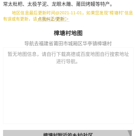
常太枇杷
、
太极芋泥
、
龙眼木雕
、
莆田烤鳗
等特产。
地区信息最后更新时间@2021-11-01，如果您发现“樟塘村”信息
有误或有更新，请
点我纠正/更新▷
樟塘村地图
导航去福建省莆田市城厢区华亭镇樟塘村
暂无地图信息，请自行下载高德或百度地图自行搜索地址
进行导航。
樟塘村附近的乡村/社区