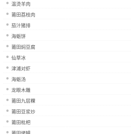
温烫羊肉
莆田荔枝肉
茄汁猪排
海蛎饼
莆田焖豆腐
仙草冰
津浦对虾
海蛎汤
龙眼木雕
莆田九层粿
莆田豆浆炒
莆田枇杷
莆田烤鳗