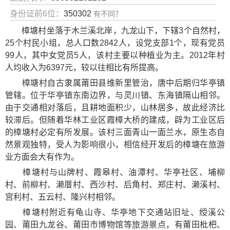
身份证前6位：
350302
有不同？
樟塘村坐落于木兰溪北岸，九龙山下，下辖3个自然村，
25个村民小组，总人口数2842人，设党支部1个，现有党员
99人，其中女党员5人，该村主要以种植业为主。2012年村
人均收入为6397元，较以往相比有所提高。
樟塘村自古隶属莆田县维新里管治，唐中后期归华亭镇
管辖。位于华亭镇东南边界，与灵川镇、东海镇隔山相邻。
由于交通相对落后，且耕地面积少，山林居多，故此经济比
较滞后。但随着华林工业区霞樟大桥的建成，辟为工业区后
的樟塘村必定有所发展。该村三面青山一面兰水，原生态自
然景观独特，受人为影响很小，相信经开发后的樟塘在旅游
业方面会大有作为。
樟塘村与山牌村、霞皋村、油潭村、华亭社区、埔柳
村、前柳村、濑厝村、西沙村、后角村、郑庄村、濑溪村、
宫利村、五云村、隆兴村相邻。
樟塘村附近有
龟山寺
、
华亭地下交通站旧址
、
绶溪公
园
、
莆田九龙谷
、
莆田市博物馆
等旅游景点，有
莆田枇杷
、