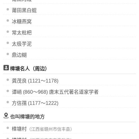
莆田黑白蚬
冰糖燕窝
常太枇杷
太极芋泥
鼎边糊
樟塘名人（周边）
龚茂良 (1121～1178)
谭峭 (860～968) 唐末五代著名道家学者
方信孺 (1177～1222)
也叫樟塘的地方
樟塘村
（江西省赣州市信丰县）