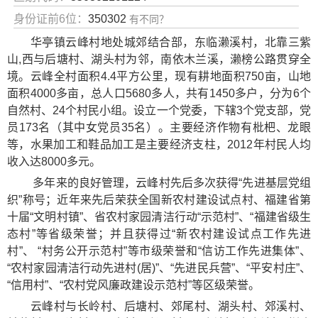
身份证前6位：
350302
有不同？
华亭镇云峰村地处城郊结合部，东临濑溪村，北靠三紫
山,西与后塘村、湖头村为邻，南依木兰溪，濑榜公路贯穿全
境。云峰全村面积4.4平方公里，现有耕地面积750亩，山地
面积4000多亩，总人口5680多人，共有1450多户，分为6个
自然村、24个村民小组。设立一个党委，下辖3个党支部，党
员173名（其中女党员35名）。主要经济作物有枇杷、龙眼
等，水果加工和鞋品加工是主要经济支柱，2012年村民人均
收入达8000多元。
多年来的良好管理，云峰村先后多次获得“先进基层党组
织”称号；近年来先后荣获全国新农村建设试点村、福建省第
十届“文明村镇”、省农村家园清洁行动“示范村”、“福建省级生
态村”等省级荣誉；并且获得过“新农村建设试点工作先进
村”、 “村务公开示范村”等市级荣誉和“信访工作先进集体”、
“农村家园清洁行动先进村(居)”、“先进民兵营”、“平安村庄”、
“信用村”、“农村党风廉政建设示范村”等区级荣誉。
云峰村与长岭村、后塘村、郊尾村、湖头村、郊溪村、