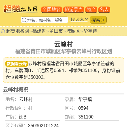
全国地名
旅游景点
特产
名人
搜索▷
超赞地名网
福建省
莆田市
城厢区
华亭镇
>
>
>
>
云峰村
福建省莆田市城厢区华亭镇云峰村行政区划
云峰村是福建省
莆田市城厢区华亭镇
管辖的
数据看云峰
村，车牌闽B，长途区号0594，邮编为351100，身份证前
六位数字是350302。
云峰村概况
地名：
云峰村
隶属：
华亭镇
行政级别：
村
区号：
0594
车牌：
闽B
邮编：
351100
区划代码：
350302101224