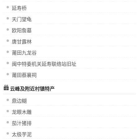
延寿桥
天门望龟
欧阳詹墓
唐甘露林
莆田九龙谷
闽中特委机关延寿联络站旧址
莆田蔡襄祠
云峰及附近村镇特产
鼎边糊
龙眼木雕
茄汁猪排
太极芋泥