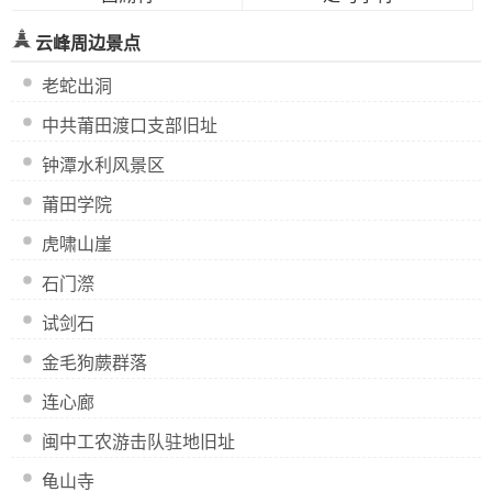
云峰周边景点
老蛇出洞
中共莆田渡口支部旧址
钟潭水利风景区
莆田学院
虎啸山崖
石门漈
试剑石
金毛狗蕨群落
连心廊
闽中工农游击队驻地旧址
龟山寺