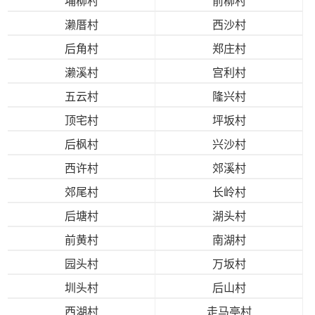
埔柳村
前柳村
濑厝村
西沙村
后角村
郑庄村
濑溪村
宫利村
五云村
隆兴村
顶宅村
坪坂村
后枫村
兴沙村
西许村
郊溪村
郊尾村
长岭村
后塘村
湖头村
前黄村
南湖村
园头村
万坂村
圳头村
后山村
西湖村
走马亭村