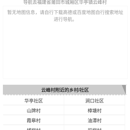
导航去福建省莆田市城厢区华亭镇云峰村
暂无地图信息，请自行下载高德或百度地图自行搜索地址
进行导航。
云峰村附近的乡村/社区
华亭社区
涧口社区
山牌村
樟塘村
霞皋村
油潭村