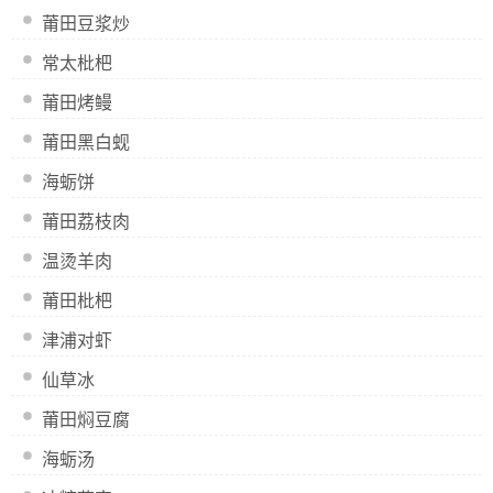
莆田豆浆炒
常太枇杷
莆田烤鳗
莆田黑白蚬
海蛎饼
莆田荔枝肉
温烫羊肉
莆田枇杷
津浦对虾
仙草冰
莆田焖豆腐
海蛎汤