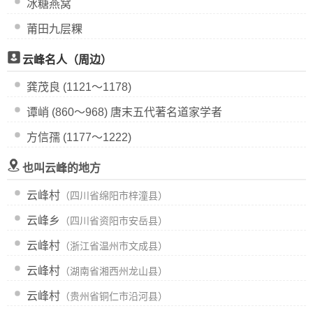
冰糖燕窝
莆田九层粿
云峰名人（周边）
龚茂良 (1121～1178)
谭峭 (860～968) 唐末五代著名道家学者
方信孺 (1177～1222)
也叫云峰的地方
云峰村
（四川省绵阳市梓潼县）
云峰乡
（四川省资阳市安岳县）
云峰村
（浙江省温州市文成县）
云峰村
（湖南省湘西州龙山县）
云峰村
（贵州省铜仁市沿河县）