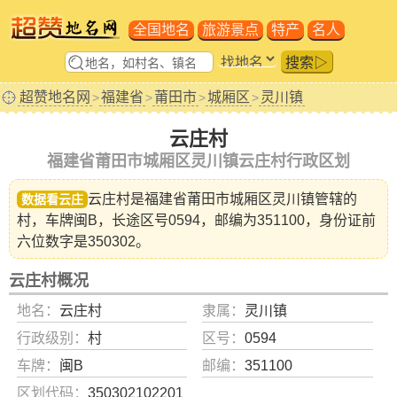
全国地名
旅游景点
特产
名人
搜索▷
超赞地名网
福建省
莆田市
城厢区
灵川镇
>
>
>
>
云庄村
福建省莆田市城厢区灵川镇云庄村行政区划
云庄村是福建省
莆田市城厢区灵川镇
管辖的
数据看云庄
村，车牌闽B，长途区号0594，邮编为351100，身份证前
六位数字是350302。
云庄村概况
地名：
云庄村
隶属：
灵川镇
行政级别：
村
区号：
0594
车牌：
闽B
邮编：
351100
区划代码：
350302102201