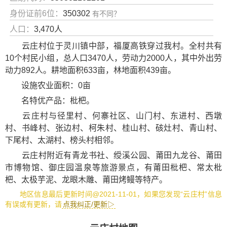
身份证前6位：
350302
有不同？
人口：
3,470人
云庄村位于灵川镇中部，福厦高铁穿过我村。全村共有
10个村民小组，总人口3470人，劳动力2000人，其中外出劳
动力892人。耕地面积633亩，林地面积439亩。
设施农业面积：0亩
名特优产品：枇杷。
云庄村与径里村、何寨社区、山门村、东进村、西墩
村、书峰村、张边村、柯朱村、桂山村、硋灶村、青山村、
下尾村、太湖村、榜头村相邻。
云庄村附近有
青龙书社
、
绶溪公园
、
莆田九龙谷
、
莆田
市博物馆
、
御庄园温泉
等旅游景点，有
莆田枇杷
、
常太枇
杷
、
太极芋泥
、
龙眼木雕
、
莆田烤鳗
等特产。
地区信息最后更新时间@2021-11-01，如果您发现“云庄村”信息
有误或有更新，请
点我纠正/更新▷