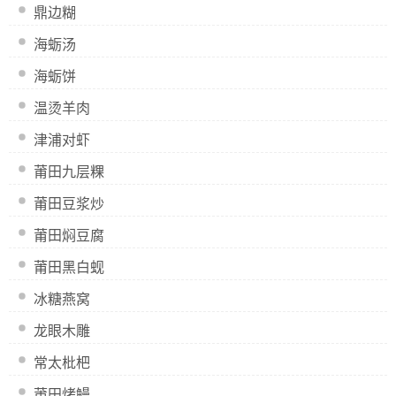
鼎边糊
海蛎汤
海蛎饼
温烫羊肉
津浦对虾
莆田九层粿
莆田豆浆炒
莆田焖豆腐
莆田黑白蚬
冰糖燕窝
龙眼木雕
常太枇杷
莆田烤鳗