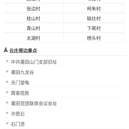
张边村
柯朱村
桂山村
硋灶村
青山村
下尾村
太湖村
榜头村
云庄周边景点
中共莆田山门支部旧址
莆田九龙谷
天门望龟
霞客揽胜
莆田党团联席会议会址
许愿石
石门漈