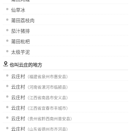
仙草冰
莆田荔枝肉
茄汁猪排
莆田枇杷
太极芋泥
也叫云庄的地方
云庄村
（福建省泉州市惠安县）
云庄村
（河南省漯河市临颍县）
云庄村
（江西省南昌市安义县）
云庄村
（江西省宜春市丰城市）
云庄村
（贵州省黔西南州普安县）
云庄村
（山东省德州市齐河县）