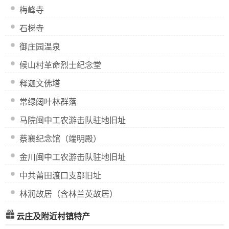
梅峰寺
石梯寺
御庄园温泉
候山村革命烈士纪念堂
释迦文佛塔
常绿阔叶林群落
马院闽中工农游击队驻地旧址
蔡襄纪念馆（端明殿）
金川闽中工农游击队驻地旧址
中共莆田渡口支部旧址
林润故居（含林兰英故居）
云庄及附近村镇特产