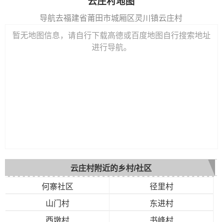
云庄村地图
导航去福建省莆田市城厢区灵川镇云庄村
暂无地图信息，请自行下载高德或百度地图自行搜索地址
进行导航。
云庄村附近的乡村/社区
何寨社区
径里村
山门村
东进村
西墩村
书峰村