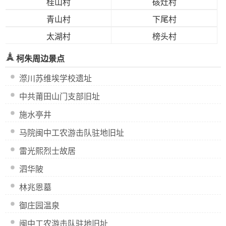
桂山村
硋灶村
青山村
下尾村
太湖村
榜头村
柯朱周边景点
漈川苏维埃学校遗址
中共莆田山门支部旧址
施水亭井
马院闽中工农游击队驻地旧址
雷光熙烈士故居
泗华陂
林兆恩墓
御庄园温泉
闽中工农游击队驻地旧址