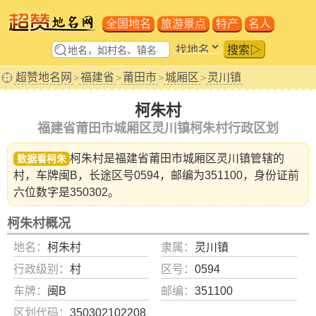
全国地名
旅游景点
特产
名人
搜索▷
超赞地名网
福建省
莆田市
城厢区
灵川镇
>
>
>
>
柯朱村
福建省莆田市城厢区灵川镇柯朱村行政区划
柯朱村是福建省
莆田市城厢区灵川镇
管辖的
数据看柯朱
村，车牌闽B，长途区号0594，邮编为351100，身份证前
六位数字是350302。
柯朱村概况
地名：
柯朱村
隶属：
灵川镇
行政级别：
村
区号：
0594
车牌：
闽B
邮编：
351100
区划代码：
350302102208