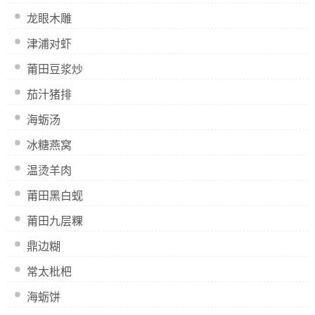
龙眼木雕
津浦对虾
莆田豆浆炒
茄汁猪排
海蛎汤
冰糖燕窝
温烫羊肉
莆田黑白蚬
莆田九层粿
鼎边糊
常太枇杷
海蛎饼