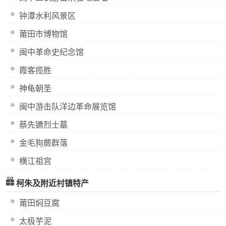
钟潭水利风景区
莆田市博物馆
闽中革命史纪念馆
霞客揽胜
神龟朝圣
闽中游击队洋边革命展览馆
蔡先镳烈士墓
金毛狗蕨群落
横江祖宫
柯朱及附近村镇特产
莆田焖豆腐
太极芋泥