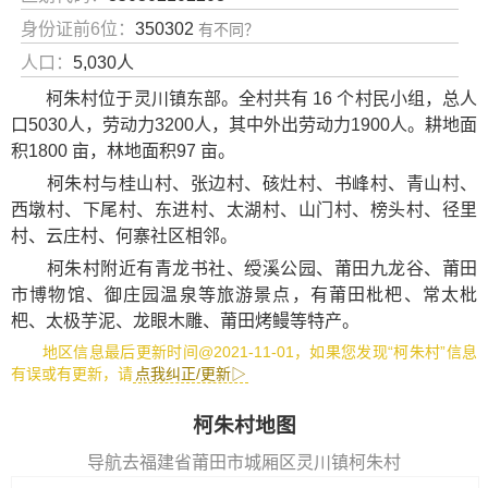
身份证前6位：
350302
有不同？
人口：
5,030人
柯朱村位于灵川镇东部。全村共有 16 个村民小组，总人
口5030人，劳动力3200人，其中外出劳动力1900人。耕地面
积1800 亩，林地面积97 亩。
柯朱村与桂山村、张边村、硋灶村、书峰村、青山村、
西墩村、下尾村、东进村、太湖村、山门村、榜头村、径里
村、云庄村、何寨社区相邻。
柯朱村附近有
青龙书社
、
绶溪公园
、
莆田九龙谷
、
莆田
市博物馆
、
御庄园温泉
等旅游景点，有
莆田枇杷
、
常太枇
杷
、
太极芋泥
、
龙眼木雕
、
莆田烤鳗
等特产。
地区信息最后更新时间@2021-11-01，如果您发现“柯朱村”信息
有误或有更新，请
点我纠正/更新▷
柯朱村地图
导航去福建省莆田市城厢区灵川镇柯朱村