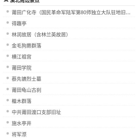
溪北周边景点
莆田广化寺（国民革命军陆军第80师独立大队驻地旧址）
得趣亭
林润故居（含林兰英故居）
金毛狗蕨群落
横江祖宫
莆田学院
蔡先镳烈士墓
莆田龟山古刹
檵木群落
中共莆田渡口支部旧址
施水亭井
将军漈