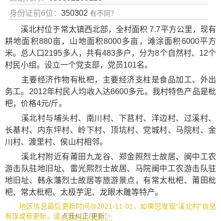
身份证前6位：
350302
有不同？
溪北村位于常太镇西北部，全村面积 7.7平方公里，现有
耕地面积880亩，山地面积8000多亩，滩涂面积6000平方
米。总人口2195多人，共有483多户，分为8个自然村、12个
村民小组。设立一个党支部，党员101名。
主要经济作物有枇杷，主要经济支柱是食品加工、外出
务工。2012年村民人均收入达6600多元。我村特色产品是枇
杷，价格4元/斤。
溪北村与埔头村、南川村、下莒村、洋边村、过溪村、
长基村、内东坪村、岭下村、顶坑村、党城村、马院村、金
川村、渡里村、侯山村相邻。
溪北村附近有
莆田九龙谷
、
郑金照烈士故居
、
闽中工农
游击队驻地旧址
、
雷光熙烈士故居
、
马院闽中工农游击队驻
地旧址
、
韩永藩烈士故居
等旅游景点，有
常太枇杷
、
莆田枇
杷
、
常太枇杷
、
太极芋泥
、
龙眼木雕
等特产。
地区信息最后更新时间@2021-11-01，如果您发现“溪北村”信息
有误或有更新，请
点我纠正/更新▷