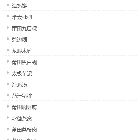
海蛎饼
常太枇杷
莆田九层粿
鼎边糊
龙眼木雕
莆田黑白蚬
太极芋泥
海蛎汤
茄汁猪排
莆田焖豆腐
冰糖燕窝
莆田荔枝肉