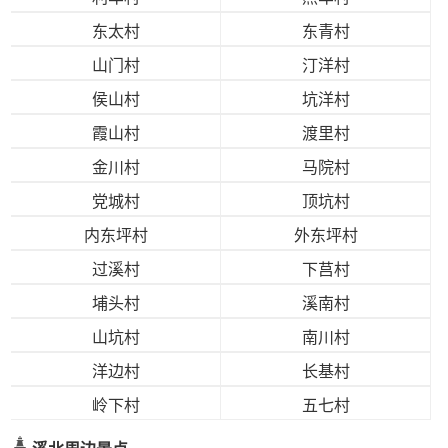
东太村
东青村
山门村
汀洋村
侯山村
坑洋村
霞山村
渡里村
金川村
马院村
党城村
顶坑村
内东坪村
外东坪村
过溪村
下莒村
埔头村
溪南村
山坑村
南川村
洋边村
长基村
岭下村
五七村