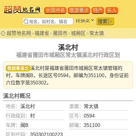
全国地名
旅游景点
特产
名人
搜索▷
超赞地名网
福建省
莆田市
城厢区
常太镇
>
>
>
>
溪北村
福建省莆田市城厢区常太镇溪北村行政区划
溪北村是福建省
莆田市城厢区常太镇
管辖的
数据看溪北
村，车牌闽B，长途区号0594，邮编为351100，身份证前
六位数字是350302。
溪北村概况
地名：
溪北村
隶属：
常太镇
行政级别：
村
区号：
0594
车牌：
闽B
邮编：
351100
区划代码：
350302100223