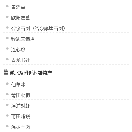
黄滔墓
欧阳詹墓
智泉石刻（智泉摩崖石刻）
释迦文佛塔
连心廊
青龙书社
溪北及附近村镇特产
仙草冰
莆田枇杷
津浦对虾
莆田烤鳗
温烫羊肉