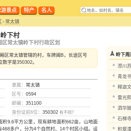
旅游景点
特产
名人
区
常太镇
>
岭下村
厢区常太镇岭下村行政区划
岭下周
厢区常太镇
管辖的村，车牌闽B，长途区号
位数字是350302。
漈川
青龙
隶属：
常太镇
释迦
区号：
0594
雷光
邮编：
351100
泗华
身份证前6位：
350302
有不同？
石梯
9.6平方公里，现有耕地面积662亩，山地面
共有468多户，分为4个自然村、14个村民小组。设
积翠