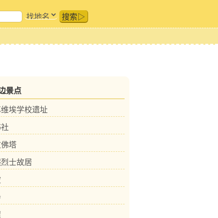
搜索▷
边景点
苏维埃学校遗址
书社
文佛塔
熙烈士故居
陂
寺
潭