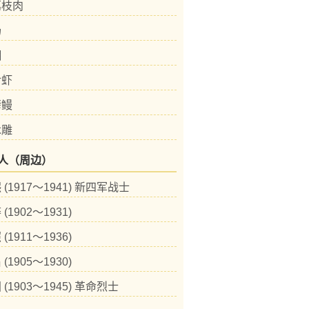
荔枝肉
汤
糊
对虾
烤鳗
木雕
人（周边）
(1917～1941) 新四军战士
(1902～1931)
(1911～1936)
(1905～1930)
(1903～1945) 革命烈士