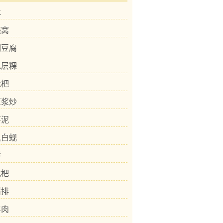
冰
燕窝
焖豆腐
九层粿
枇杷
豆浆炒
芋泥
黑白蚬
饼
枇杷
猪排
羊肉