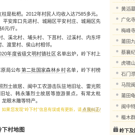
黄滔
枇杷。2012年村民人均收入达7585多元。
广化
、平安库口先进村、城厢区平安村庄、城厢区先
6元/斤。
梅峰
、溪北村、埔头村、下莒村、过溪村、内东坪
莆田
村、渡里村、侯山村相邻。
蔡襄
-2020年度省级文明村镇社区
名单出炉，岭下村上
虎啸
草原局公布
第二批国家森林乡村
名单，岭下村榜
石门
马院
照烈士故居
、
闽中工农游击队驻地旧址
、
雷光熙
地旧址
、
韩永藩烈士故居
等旅游景点，有
常太枇
莆田
、
龙眼木雕
等特产。
闽中
1，如果您发现“岭下村”信息有误或有更新，请
点我纠正/
檵木
岭下村地图
岭下及