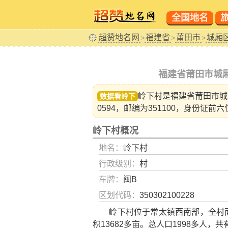
全国地名
超赞地名网
福建省
莆田市
城厢
>
>
>
福建省莆田市城
岭下村是福建省
莆田市城
数据看岭下
0594，邮编为351100，身份证前六
岭下村概况
地名：
岭下村
行政级别：
村
车牌：
闽B
区划代码：
350302100228
岭下村位于常太镇西南部，全村面积
积13682多亩。总人口1998多人，