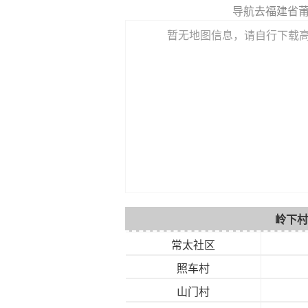
导航去福建省
暂无地图信息，请自行下载
岭下村
常太社区
照车村
山门村