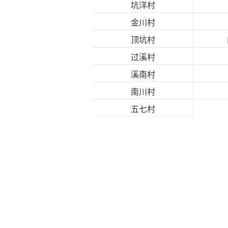
坑洋村
金川村
顶坑村
过溪村
溪南村
南川村
五七村