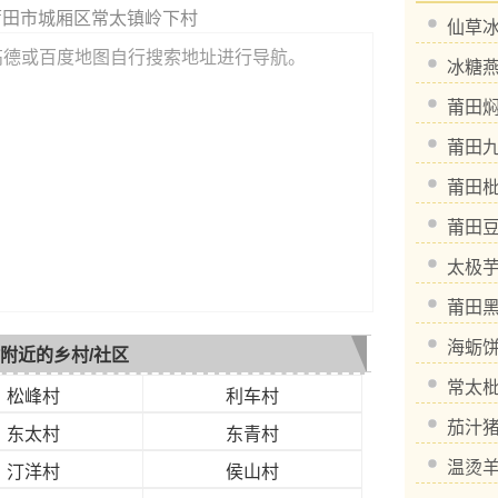
莆田市城厢区常太镇岭下村
仙草
高德或百度地图自行搜索地址进行导航。
冰糖
莆田
莆田
莆田
莆田
太极
莆田
海蛎
附近的乡村/社区
常太
松峰村
利车村
茄汁
东太村
东青村
温烫
汀洋村
侯山村