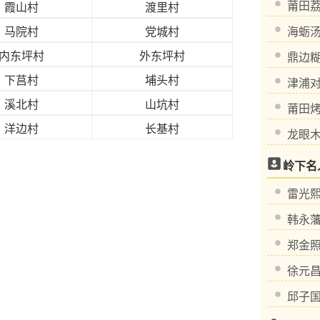
莆田
霞山村
渡里村
马院村
党城村
海蛎
内东坪村
外东坪村
鼎边
下莒村
埔头村
津浦
溪北村
山坑村
莆田
洋边村
长基村
龙眼
岭下名
雷光熙 
韩永藩 
郑金照 
徐元昌 
邱子国 