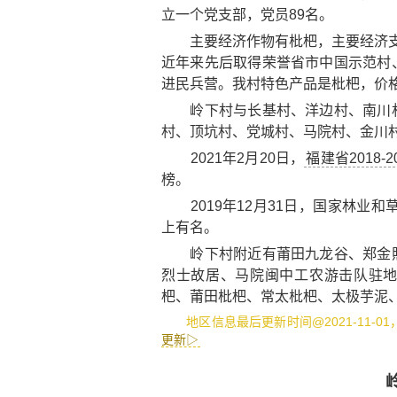
立一个党支部，党员89名。
主要经济作物有枇杷，主要经济支柱是
近年来先后取得荣誉省市中国示范村
进民兵营。我村特色产品是枇杷，价格
岭下村与长基村、洋边村、南川村
村、顶坑村、党城村、马院村、金川
2021年2月20日，
福建省2018
榜。
2019年12月31日，国家林业和
上有名。
岭下村附近有
莆田九龙谷
、
郑金
烈士故居
、
马院闽中工农游击队驻
杷
、
莆田枇杷
、
常太枇杷
、
太极芋泥
地区信息最后更新时间@2021-11-0
更新▷