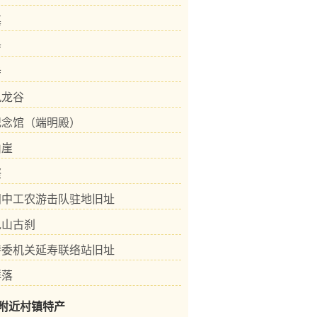
墓
寺
寺
九龙谷
纪念馆（端明殿）
山崖
漈
闽中工农游击队驻地旧址
龟山古刹
特委机关延寿联络站旧址
群落
附近村镇特产