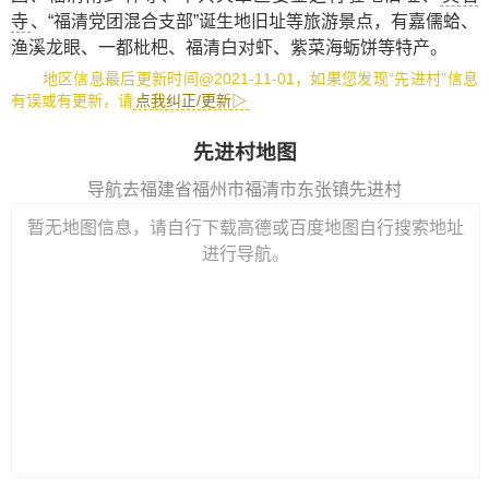
寺
、
“福清党团混合支部”诞生地旧址
等旅游景点，有
嘉儒蛤
、
渔溪龙眼
、
一都枇杷
、
福清白对虾
、
紫菜海蛎饼
等特产。
地区信息最后更新时间@2021-11-01，如果您发现“先进村”信息
有误或有更新，请
点我纠正/更新▷
先进村地图
导航去福建省福州市福清市东张镇先进村
暂无地图信息，请自行下载高德或百度地图自行搜索地址
进行导航。