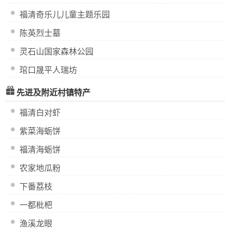
福清奇乐儿儿童主题乐园
陈英烈士墓
灵石山国家森林公园
琯口晟平人瑞坊
先进及附近村镇特产
福清白对虾
紫菜海蛎饼
福清海蛎饼
农家地瓜粉
下番荔枝
一都枇杷
渔溪龙眼