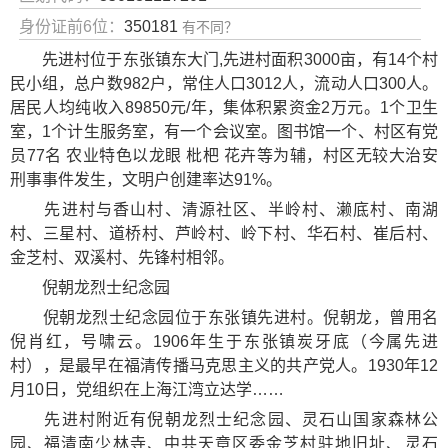
身份证前6位：
350181
有不同？
先进村位于东张镇东大门,先进村面积3000亩，有14个村
民小组，总户数982户，常住人口3012人，流动人口300人。
居民人均纯收入89850元/年，集体积累资金2万元。1个卫生
室，1个计生服务室，有一个会议室。图书馆一个、村区有党
员77名 农业特色以龙眼 枇杷 花卉等为辅，村区无较大治安
刑事事件发生，文明户创建率达91%。
先进村与香山村、清源社区、半岭村、濑底村、南湖
村、三星村、道桥村、芦岭村、岭下村、华石村、崔后村、
金芝村、双溪村、先锋村相邻。
倪朝龙烈士纪念园
倪朝龙烈士纪念园位于东张镇先进村。倪朝龙，曾用名
倪肖红，号啸云。1906年生于东张镇炭牙底（今属先进
村），是最早在福清传播马克思主义的共产党人。1930年12
月10日，党组织在上海江湾立达学……
先进村附近有
倪朝龙烈士纪念园
、
灵石山国家森林公
园
、
福清南少林寺
、
中共天章区委金芝村驻地旧址
、
灵石