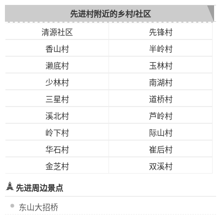
先进村附近的乡村/社区
清源社区
先锋村
香山村
半岭村
濑底村
玉林村
少林村
南湖村
三星村
道桥村
溪北村
芦岭村
岭下村
际山村
华石村
崔后村
金芝村
双溪村
先进周边景点
东山大招桥