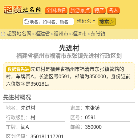
全国地名
旅游景点
特产
名人
搜索▷
超赞地名网
福建省
福州市
福清市
东张镇
>
>
>
>
先进村
福建省福州市福清市东张镇先进村行政区划
先进村是福建省
福州市福清市东张镇
管辖的
数据看先进
村，车牌闽A，长途区号0591，邮编为350000，身份证前
六位数字是350181。
先进村概况
地名：
先进村
隶属：
东张镇
行政级别：
村
区号：
0591
车牌：
闽A
邮编：
350000
区划代码：
350181117201