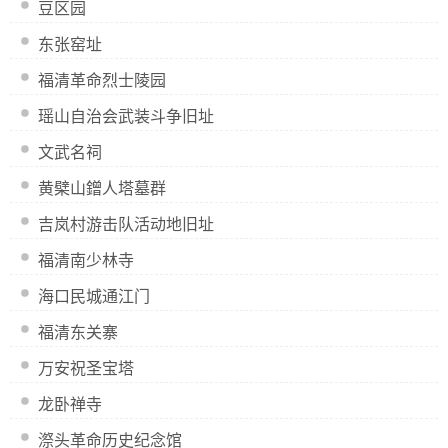
豆区园
东张窑址
福清革命烈士陵园
瑶山自治会武装斗争旧址
文武名祠
黄檗山鏳人塔墓群
吉岚村游击队活动地旧址
福清南少林寺
海口民城通江门
福清东关寨
万安祝圣宝塔
龙卧禅寺
漈头革命历史纪念馆