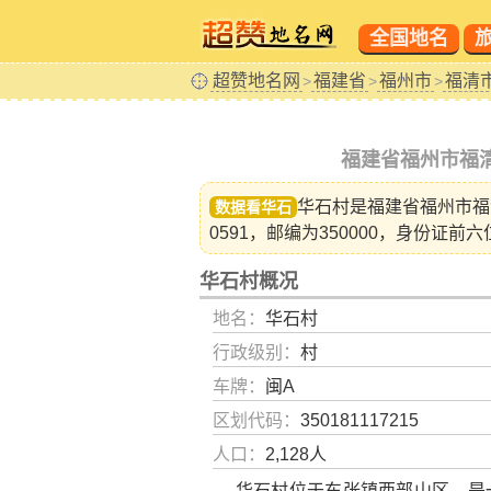
全国地名
超赞地名网
福建省
福州市
福清
>
>
>
福建省福州市福
华石村是福建省
福州市福
数据看华石
0591，邮编为350000，身份证前六
华石村概况
地名：
华石村
行政级别：
村
车牌：
闽A
区划代码：
350181117215
人口：
2,128人
华石村位于东张镇西部山区，是一个