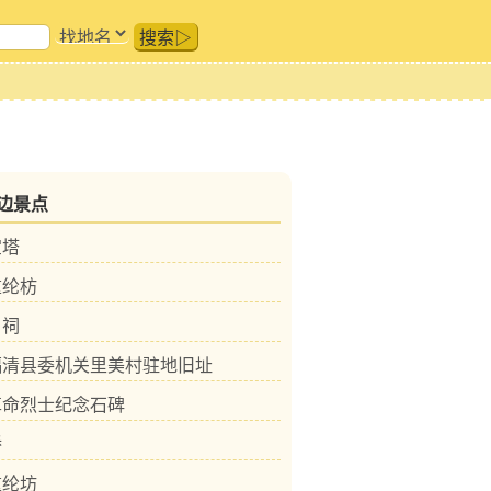
搜索▷
边景点
宝塔
重纶枋
名祠
福清县委机关里美村驻地旧址
革命烈士纪念石碑
桥
重纶坊