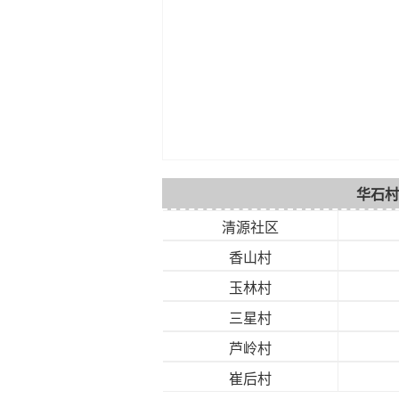
华石村
清源社区
香山村
玉林村
三星村
芦岭村
崔后村