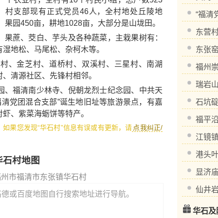
7人，村支部现有正式党员46人，全村地处丘陵地
“福清
，果园450亩，耕地1028亩，大部分是山垅田。
东营
果蔗、茭白、芋头及各种蔬菜，主栽果树有：
有湿地松、马尾松、杂柯木等。
东张
、金芝村、道桥村、双溪村、三星村、南湖
福州
村、清源社区、先锋村相邻。
瑞岩
园
、
福清南少林寺
、
倪朝龙烈士纪念园
、
中共天
福清党团混合支部”诞生地旧址
等旅游景点，有
嘉
石坑
对虾
、
紫菜海蛎饼
等特产。
福平
1，如果您发现“华石村”信息有误或有更新，请
点我纠正/
江镜
港头
华石村地图
显济
福州市福清市东张镇华石村
仙井
高德或百度地图自行搜索地址进行导航。
华石及