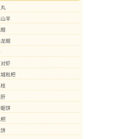
鱼丸
高山羊
龙眼
乌龙眼
蛤
白对虾
太城枇杷
荔枝
猪肝
海蛎饼
枇杷
光饼