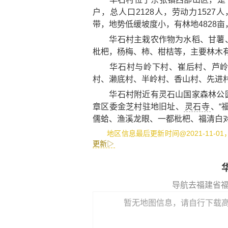
户，总人口2128人，劳动力152
带，地势低缓坡度小，有林地4828亩
华石村主栽农作物为水稻、甘薯、
枇杷，杨梅、柿、柑桔等，主要林木
华石村与岭下村、崔后村、芦岭村
村、濑底村、半岭村、香山村、先进
华石村附近有
灵石山国家森林公
章区委金芝村驻地旧址
、
灵石寺
、
“
儒蛤
、
渔溪龙眼
、
一都枇杷
、
福清白
地区信息最后更新时间@2021-11-0
更新▷
导航去福建省
暂无地图信息，请自行下载