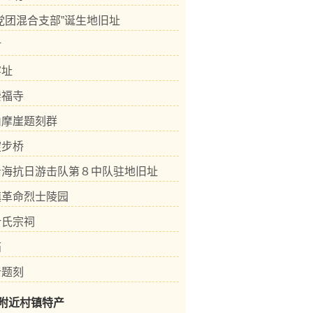
党团混合支部”诞生地旧址
村
窑址
崇福寺
山摩崖题刻群
碇步桥
沿海抗日游击队第８中队驻地旧址
镇革命烈士陵园
叶氏宗祠
庙
岩题刻
附近村镇特产