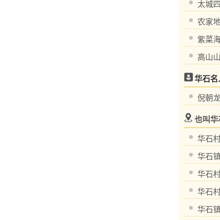
太城
农家
紫菜
高山
华石名
倪朝龙 
也叫华
华石
华石
华石
华石
华石