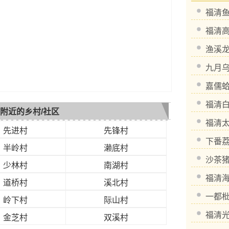
福清
福清
渔溪
九月
嘉儒
福清
附近的乡村/社区
福清
先进村
先锋村
下番
半岭村
濑底村
沙茶
少林村
南湖村
福清
道桥村
溪北村
一都
岭下村
际山村
福清
金芝村
双溪村