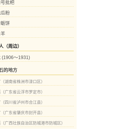
四号批杷
地瓜粉
海蛎饼
山羊
人（周边）
(1906～1931)
石的地方
村
（湖南省株洲市渌口区）
镇
（广东省云浮市罗定市）
村
（四川省泸州市合江县）
村
（广东省肇庆市封开县）
镇
（广西壮族自治区防城港市防城区）