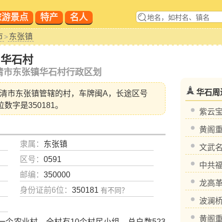
旅游景点
特产
名人
市
东张镇
>
华石村
清市东张镇华石村行政区划
华石周
清市东张镇
管辖的村，车牌闽A，长途区号
位数字是350181。
紫云
黄阁
隶属：
东张镇
文武
区号：
0591
中共
邮编：
350000
龙高
身份证前6位：
350181
有不同？
波澜
黄阁
农业村，全村有10个村民小组，总户数523