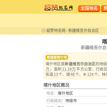
全国地名
超赞地名网
新疆维吾尔自治区
>
新疆维吾尔自
数据看喀什地
喀什地区是
新疆维吾尔自治区
的地级
万
，面积
11.18万
平方公里，行政区
街道
13
个、镇
46
个、乡
124
个、林
喀什地区概况
地名：
喀什地区
行政级别：
地级市