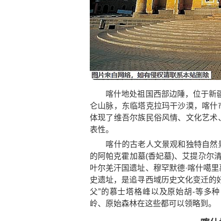
喀什地处祖国西部边陲，位于新疆
仑山脉，东临塔克拉玛干沙漠，喀什
体现了维吾尔族民俗风情、文化艺术
表性。
喀什的古老人文景观和独特自然景
的阿帕克霍加墓(香妃墓)、艾提尕尔
叶尔羌汗国遗址、穆罕默德·喀什噶
史遗址，是追寻西域历史文化变迁的
父”的慕士塔格峰以及原始胡-等多
岭、原始森林在这些都可以领略到。