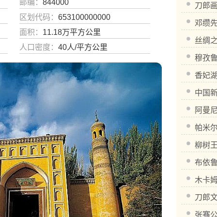
邮编：
844000
刀郎
区划代码：
653100000000
邓缵
面积：
11.18万平方公里
丝绸
人口密度：
40人/平方公里
穆孜
香妃
中国
阿曼
帕米
柳树
布依
木卡
刀郎
张骞