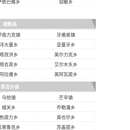
萨依巴格乡
站敏乡
疏勒县
罕南力克镇
牙甫泉镇
洋大曼乡
亚曼牙乡
塔孜洪乡
英尔力克乡
塔合其乡
艾尔木东乡
阿拉甫乡
英阿瓦提乡
英吉沙县
乌恰镇
芒辛镇
城关乡
乔勒潘乡
色提力乡
英也尔乡
托普鲁克乡
苏盖提乡