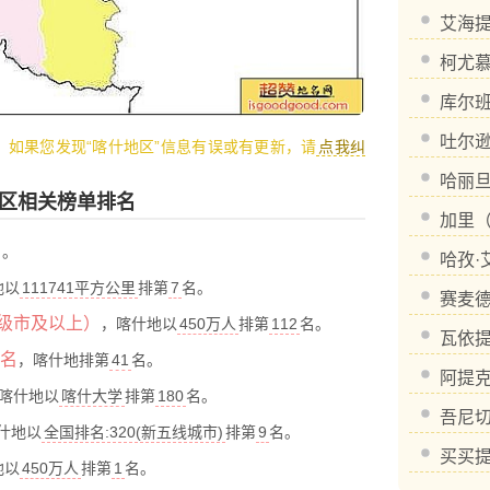
艾海提
柯尤慕
库尔班
吐尔逊
1，如果您发现“喀什地区”信息有误或有更新，请
点我纠
区相关榜单排名
加里（
名。
哈孜·
地以
111741平方公里
排第
7
名。
赛麦德
级市及以上）
，喀什地以
450万人
排第
112
名。
瓦依提
排名
，喀什地排第
41
名。
阿提克
喀什地以
喀什大学
排第
180
名。
吾尼切
什地以
全国排名:320(新五线城市)
排第
9
名。
买买提
地以
450万人
排第
1
名。