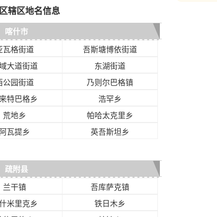
区辖区地名信息
喀什市
亚瓦格街道
吾斯塘博依街道
域大道街道
东湖街道
西公园街道
乃则尔巴格镇
来特巴格乡
浩罕乡
荒地乡
帕哈太克里乡
阿瓦提乡
英吾斯坦乡
疏附县
兰干镇
吾库萨克镇
什米里克乡
铁日木乡