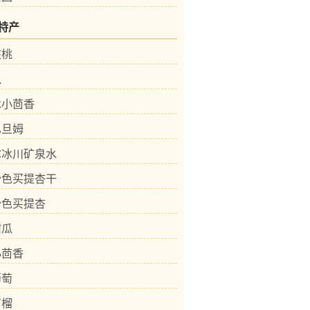
特产
核桃
瓜
木小茴香
巴旦姆
尔冰川矿泉水
沙色买提杏干
沙色买提杏
甜瓜
小茴香
葡萄
石榴