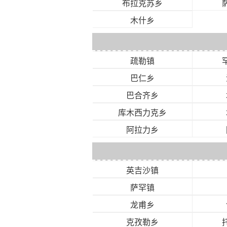
布拉克苏乡
木什乡
疏勒镇
巴仁乡
巴合齐乡
库木西力克乡
阿拉力乡
英吉沙镇
萨罕镇
龙甫乡
克孜勒乡