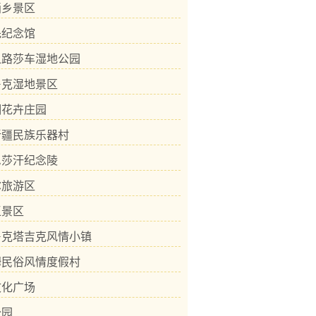
画乡景区
先纪念馆
之路莎车湿地公园
鲁克湿地景区
湖花卉庄园
新疆民族乐器村
尼莎汗纪念陵
尔旅游区
王景区
鲁克塔吉克风情小镇
姆民俗风情度假村
文化广场
公园