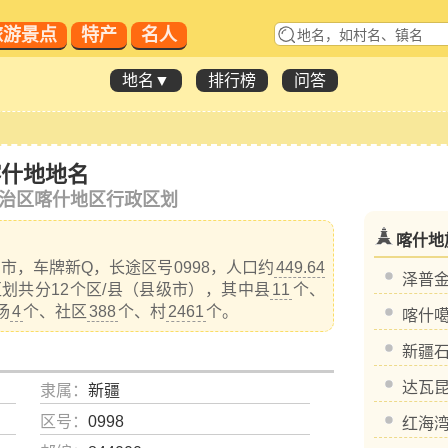
旅游景点
特产
名人
地名▼
排行榜
问答
喀什地地名
治区喀什地区行政区划
喀什地
市，车牌新Q，长途区号0998，人口约
449.64
泽普
划共分12个区/县（县级市），其中县
11
个、
场
4
个、社区
388
个、村
2461
个。
喀什
新疆
达瓦
隶属：
新疆
区号：
0998
红海