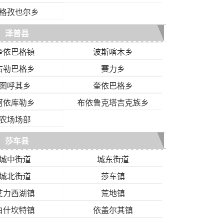
格孜也尔乡
泽普县
奎依巴格镇
波斯喀木乡
古勒巴格乡
赛力乡
图呼其乡
奎依巴格乡
阿依库勒乡
布依鲁克塔吉克族乡
农场场部
莎车县
城中街道
城东街道
城北街道
莎车镇
艾力西湖镇
荒地镇
白什坎特镇
依盖尔其镇