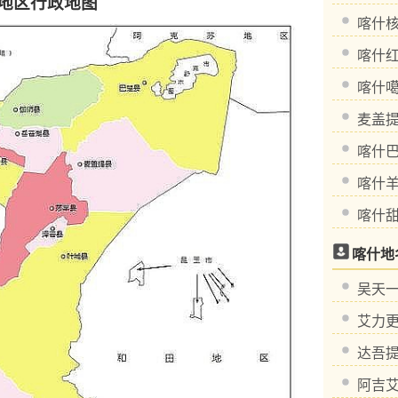
地区行政地图
喀什
喀什
喀什
麦盖
喀什
喀什
喀什
喀什地
艾力更
阿吉艾