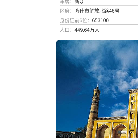
车牌：
新Q
区府：
喀什市解放北路46号
身份证前6位：
653100
人口：
449.64万人