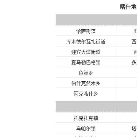
喀什地
恰萨街道
库木德尔瓦扎街道
西
迎宾大道街道
夏马勒巴格镇
多
色满乡
伯什克然木乡
阿克喀什乡
托克扎克镇
乌帕尔镇
塔