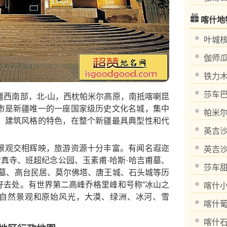
喀什地
叶城
伽师
铁力
莎车
西南部，北-山，西枕帕米尔高原，南抵喀喇昆
市是新疆唯一的一座国家级历史文化名城，集中
帕米
、建筑风格的特色，在整个新疆最具典型性和代
英吉
观交相辉映，旅游资源十分丰富。有闻名遐迩
英吉
清真寺、班超纪念公园、玉素甫·哈斯·哈吉甫墓、
莎车
里墓、高台民居、莫尔佛塔、唐王城、石头城等历
好去处。有世界第二高峰乔格里峰和号称“冰山之
喀什
种自然景观和原始风光，大漠、绿洲、冰河、雪
喀什
喀什