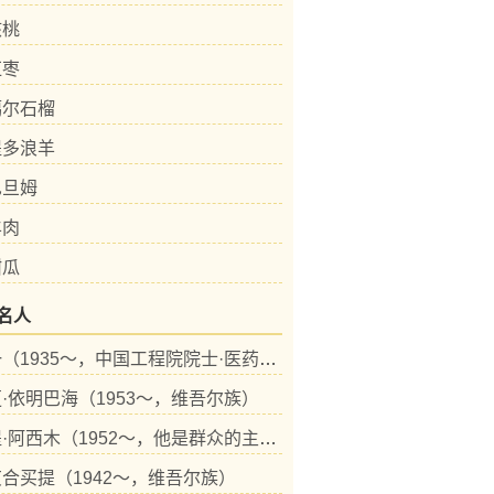
核桃
红枣
噶尔石榴
提多浪羊
巴旦姆
羊肉
甜瓜
名人
吴天一（1935～，中国工程院院士·医药卫生学部）
·依明巴海（1953～，维吾尔族）
达吾提·阿西木（1952～，他是群众的主心骨）
合买提（1942～，维吾尔族）