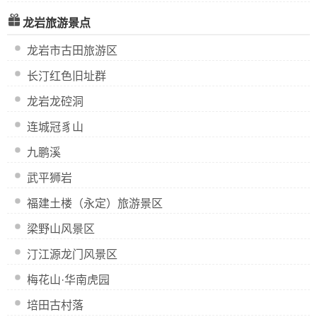
龙岩旅游景点
龙岩市古田旅游区
长汀红色旧址群
龙岩龙硿洞
连城冠豸山
九鹏溪
武平狮岩
福建土楼（永定）旅游景区
梁野山风景区
汀江源龙门风景区
梅花山·华南虎园
培田古村落