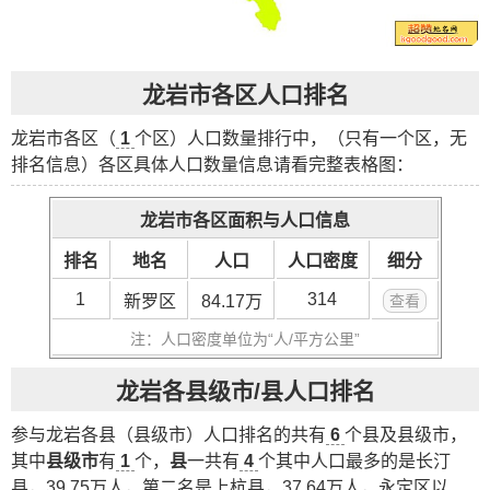
龙岩市各区人口排名
龙岩市各区（
1
个区）人口数量排行中，（只有一个区，无
排名信息）各区具体人口数量信息请看完整表格图：
龙岩市各区面积与人口信息
排名
地名
人口
人口密度
细分
1
314
新罗区
84.17万
查看
注：人口密度单位为“人/平方公里”
龙岩各县级市/县人口排名
参与龙岩各县（县级市）人口排名的共有
6
个县及县级市，
其中
县级市
有
1
个，
县
一共有
4
个其中人口最多的是
长汀
县
，39.75万人，第二名是
上杭县
，37.64万人，
永定区
以