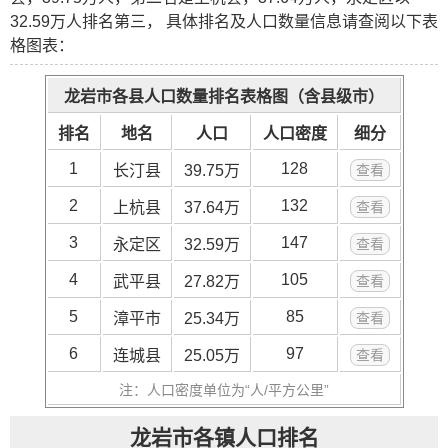
32.59万人排名第三， 具体排名及人口数量信息请查阅以下表
格图表：
龙岩市各县人口数量排名表格图（含县级市）
排名
地名
人口
人口密度
细分
1
128
长汀县
39.75万
查看
2
132
上杭县
37.64万
查看
3
147
永定区
32.59万
查看
4
105
武平县
27.82万
查看
5
85
漳平市
25.34万
查看
6
97
连城县
25.05万
查看
注：人口密度单位为“人/平方公里”
龙岩市各镇人口排名