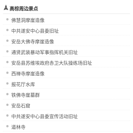
高棕周边景点
佛慧洞摩崖造像
中共遂安中心县委旧址
安岳大佛寺摩崖造像
通贤武装暴动军事指挥机关旧址
安岳县苏维埃政府赤卫大队操练场旧址
西禅寺摩崖造像
报花厅水库
铁佛寺崖墓群
安岳石窟
中共遂安中心县委宣传活动旧址
道林寺