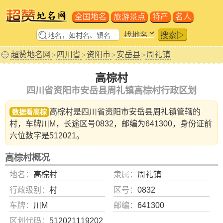
全国地名
旅游景点
特产
名人
搜索▷
超赞地名网
四川省
资阳市
安岳县
周礼镇
>
>
>
>
高棕村
四川省资阳市安岳县周礼镇高棕村行政区划
高棕村是四川省
资阳市安岳县周礼镇
管辖的
数据看高棕
村，车牌川M，长途区号0832，邮编为641300，身份证前
六位数字是512021。
高棕村概况
地名：
高棕村
隶属：
周礼镇
行政级别：
村
区号：
0832
车牌：
川M
邮编：
641300
区划代码：
512021119202