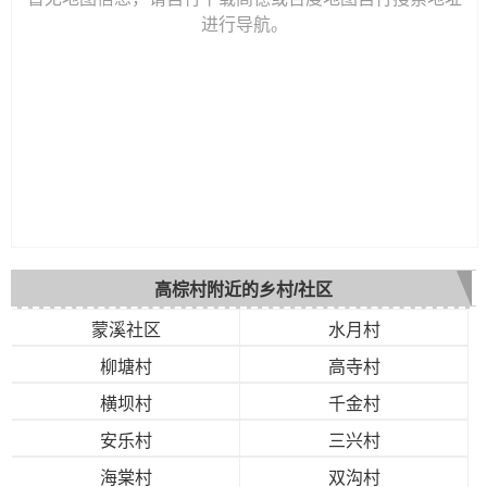
进行导航。
高棕村附近的乡村/社区
蒙溪社区
水月村
柳塘村
高寺村
横坝村
千金村
安乐村
三兴村
海棠村
双沟村