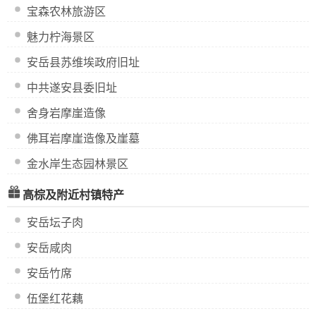
宝森农林旅游区
魅力柠海景区
安岳县苏维埃政府旧址
中共遂安县委旧址
舍身岩摩崖造像
佛耳岩摩崖造像及崖墓
金水岸生态园林景区
高棕及附近村镇特产
安岳坛子肉
安岳咸肉
安岳竹席
伍堡红花藕