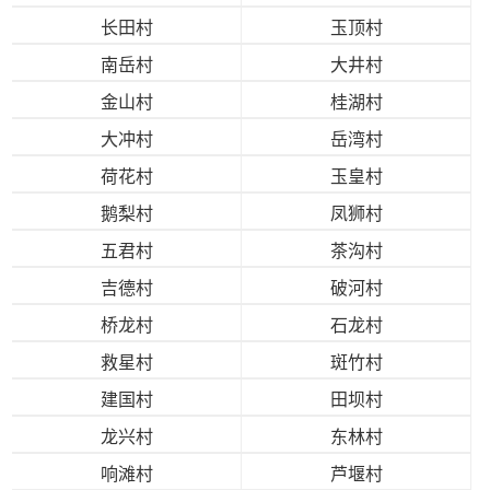
长田村
玉顶村
南岳村
大井村
金山村
桂湖村
大冲村
岳湾村
荷花村
玉皇村
鹅梨村
凤狮村
五君村
茶沟村
吉德村
破河村
桥龙村
石龙村
救星村
斑竹村
建国村
田坝村
龙兴村
东林村
响滩村
芦堰村