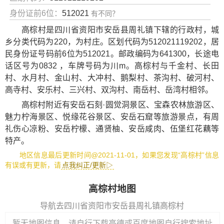
身份证前6位：
512021
有不同？
高棕村是四川省资阳市安岳县周礼镇下辖的行政村，城
乡分类代码为220，为村庄。区划代码为512021119202，居
民身份证号码前6位为512021。邮政编码为641300，长途电
话区号为0832 ，车牌号码为川m。高棕村与千金村、长田
村、水月村、金山村、大冲村、鹅梨村、茶沟村、破河村、
高寺村、安乐村、三兴村、双沟村、南岳村、岳湾村相邻。
高棕村附近有
安岳石刻·圆觉洞景区
、
宝森农林旅游区
、
魅力柠海景区
、
悦缘花谷景区
、
安岳石窟
等旅游景点，有
周
礼伤心凉粉
、
安岳柠檬
、
通贤柚
、
安岳咸肉
、
伍堡红花藕
等
特产。
地区信息最后更新时间@2021-11-01，如果您发现“高棕村”信息
有误或有更新，请
点我纠正/更新▷
高棕村地图
导航去四川省资阳市安岳县周礼镇高棕村
暂无地图信息，请自行下载高德或百度地图自行搜索地址