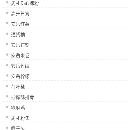
周礼伤心凉粉
高升筲箕
安岳红薯
通贤柚
安岳石刻
安岳米卷
安岳竹编
安岳柠檬
荷叶楂
柠檬酥排骨
椒麻鸡
周礼粉条
霸王兔