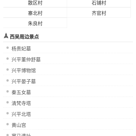
散区村
石铺村
寨北村
齐官村
朱良村
西吴周边景点
杨贵妃墓
兴平董仲舒墓
兴平博物馆
兴平晏子墓
秦五女墓
清梵寺塔
兴平北塔
黄山宫