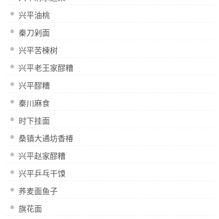
兴平油桃
秦刀剁面
兴平苦楝树
兴平老王家醪糟
兴平醪糟
秦川麻食
时下挂面
桑镇大通坊香椿
兴平赵家醪糟
兴平乒乓干馍
荞麦面鱼子
旗花面