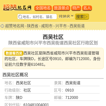
全国地名
旅游景点
特产
名人
搜索▷
超赞地名网
陕西省
咸阳市
兴平市
西吴街道
>
>
>
>
西吴社区
陕西省咸阳市兴平市西吴街道西吴社区行政区划
西吴社区是陕西省
咸阳市兴平市西吴街道
管辖
数据看西吴
的社区，车牌陕D，长途区号0910，邮编为712000，身份
证前六位数字是610481。
西吴社区概况
地名：
西吴社区
隶属：
西吴街道
行政级别：
社区
区号：
0910
车牌：
陕D
邮编：
712000
区划代码：
610481004001