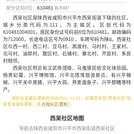
身份证前6位：
610481
有不同？
西吴社区是陕西省咸阳市兴平市西吴街道下辖的社区，
城乡分类代码为111，为主城区。区划代码为
610481004001，居民身份证号码前6位为610481。邮政编码
为712000，长途电话区号为0910 ，车牌号码为陕d。西吴社
区与西一村、西二村、豆马村、高渡村、马村村、王家村、
北马村、油郭村、散区村、石铺村、寨北村、齐官村、朱良
村相邻。
西吴社区附近有
汉武帝茂陵
、
马嵬驿民俗文化体验园
、
杨贵妃墓
、
兴平博物馆
、
兴平北塔
等旅游景点，有
兴平辣
椒
、
兴平关中黑猪
、
兴平大蒜
、
荞麦面鱼子
、
兴平醪糟
等特
产。
地区信息最后更新时间@2021-11-01，如果您发现“西吴社区”信
息有误或有更新，请
点我纠正/更新▷
西吴社区地图
导航去陕西省咸阳市兴平市西吴街道西吴社区