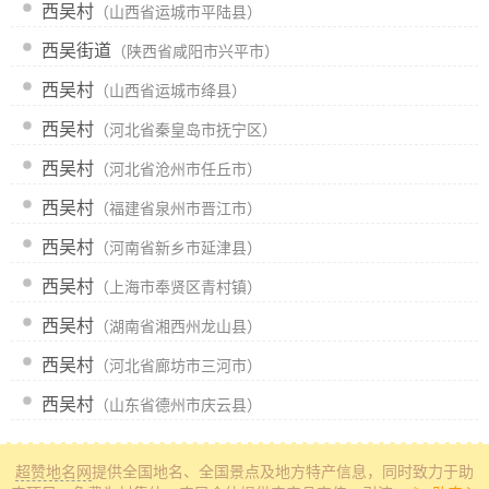
西吴村
（山西省运城市平陆县）
西吴街道
（陕西省咸阳市兴平市）
西吴村
（山西省运城市绛县）
西吴村
（河北省秦皇岛市抚宁区）
西吴村
（河北省沧州市任丘市）
西吴村
（福建省泉州市晋江市）
西吴村
（河南省新乡市延津县）
西吴村
（上海市奉贤区青村镇）
西吴村
（湖南省湘西州龙山县）
西吴村
（河北省廊坊市三河市）
西吴村
（山东省德州市庆云县）
超赞地名网
提供全国地名、全国景点及地方特产信息
，同时致力于助