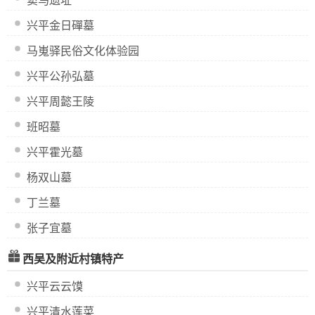
窦马遗址
兴平金日磾墓
马嵬驿民俗文化体验园
兴平公孙弘墓
兴平周懿王陵
班昭墓
兴平霍光墓
杨双山墓
丁兰墓
张子宜墓
西吴及附近村镇特产
兴平云云馍
兴平清水莲菜