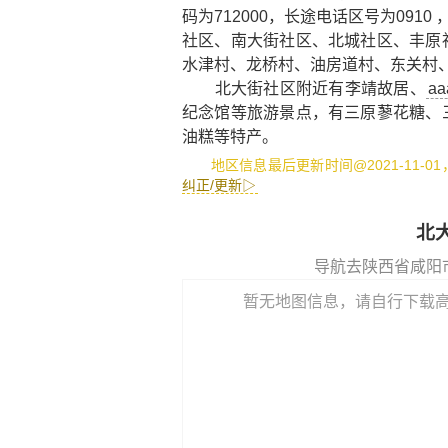
码为712000，长途电话区号为091
社区、南大街社区、北城社区、丰原
水津村、龙桥村、油房道村、东关村
北大街社区附近有
李靖故居
、
aa
纪念馆
等旅游景点，有
三原蓼花糖
、
油糕
等特产。
地区信息最后更新时间@2021-11-0
纠正/更新▷
北
导航去陕西省咸阳
暂无地图信息，请自行下载