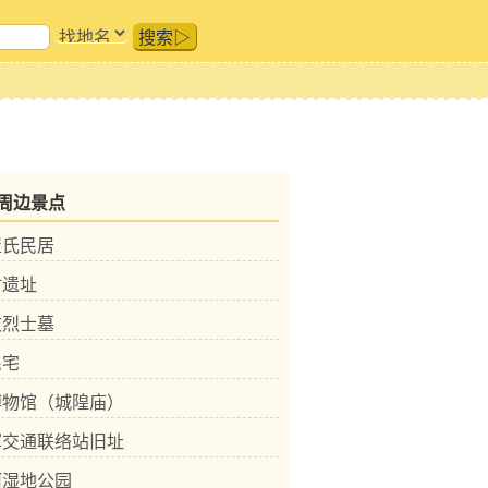
搜索▷
周边景点
崔氏民居
村遗址
文烈士墓
民宅
博物馆（城隍庙）
军交通联络站旧址
河湿地公园