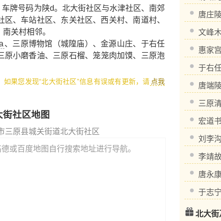
0 ，车牌号码为陕d。北大街社区与水津社区、南郊
唐庄
社区、车站社区、东关社区、西关村、南道村、
、南关村相邻。
文峰
a
、
三原博物馆（城隍庙）
、
金源山庄
、
于右任
惠家
三原小磨香油
、
三原石榴
、
笼笼肉加馍
、
三原泡
于右
1，如果您发现“北大街社区”信息有误或有更新，请
点我
唐端
三原
大街社区地图
宏道
市三原县城关街道北大街社区
刘李
高德或百度地图自行搜索地址进行导航。
李靖
唐永
于志
北大街