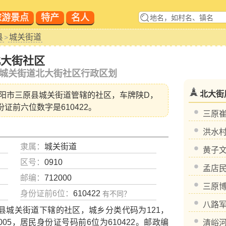
旅游景点
特产
名人
县
城关街道
>
北大街社区
城关街道北大街社区行政区划
北大街
阳市三原县城关街道
管辖的社区，车牌陕D，
份证前六位数字是610422。
三原
洪水
隶属：
城关街道
黄子
区号：
0910
孟店
邮编：
712000
三原
身份证前6位：
610422
有不同？
八路
城关街道下辖的社区，城乡分类代码为121，
1005，居民身份证号码前6位为610422。邮政编
清峪