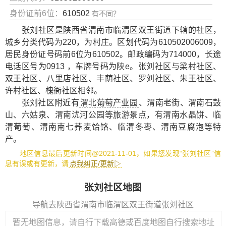
身份证前6位：
610502
有不同？
张刘社区是陕西省渭南市临渭区双王街道下辖的社区，
城乡分类代码为220，为村庄。区划代码为610502006009，
居民身份证号码前6位为610502。邮政编码为714000，长途
电话区号为0913 ，车牌号码为陕e。张刘社区与梁村社区、
双王社区、八里店社区、丰荫社区、罗刘社区、朱王社区、
许村社区、槐衙社区相邻。
张刘社区附近有
渭北葡萄产业园
、
渭南老街
、
渭南石鼓
山
、
六姑泉
、
渭南沋河公园
等旅游景点，有
渭南水晶饼
、
临
渭葡萄
、
渭南南七荞麦饸饹
、
临渭冬枣
、
渭南豆腐泡
等特
产。
地区信息最后更新时间@2021-11-01，如果您发现“张刘社区”信
息有误或有更新，请
点我纠正/更新▷
张刘社区地图
导航去陕西省渭南市临渭区双王街道张刘社区
暂无地图信息，请自行下载高德或百度地图自行搜索地址