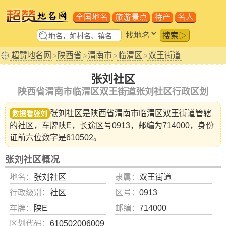
全国地名
旅游景点
特产
名人
搜索▷
超赞地名网
陕西省
渭南市
临渭区
双王街道
>
>
>
>
张刘社区
陕西省渭南市临渭区双王街道张刘社区行政区划
张刘社区是陕西省
渭南市临渭区双王街道
管辖
数据看张刘
的社区，车牌陕E，长途区号0913，邮编为714000，身份
证前六位数字是610502。
张刘社区概况
地名：
张刘社区
隶属：
双王街道
行政级别：
社区
区号：
0913
车牌：
陕E
邮编：
714000
区划代码：
610502006009