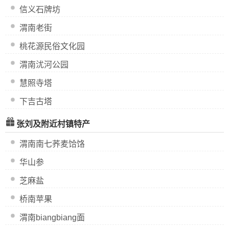
信义石牌坊
渭南老街
桃花源民俗文化园
渭南沋河公园
慧照寺塔
下吉古塔
张刘及附近村镇特产
渭南南七荞麦饸饹
华山参
芝麻盐
桥南苹果
渭南biangbiang面