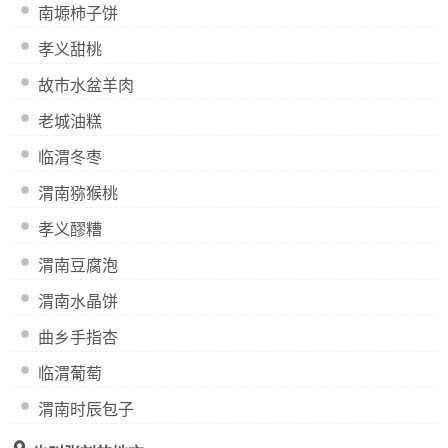
南塬柿子饼
孝义甜桃
故市水盆羊肉
老城油糕
临渭冬枣
渭南猕猴桃
孝义醪糟
渭南豆腐泡
渭南水晶饼
曲乡手指杏
临渭葡萄
渭南时辰包子