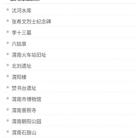
沋河水库
张希文烈士纪念碑
李十三墓
六姑泉
渭南火车站旧址
北刘遗址
渭阳楼
焚书台遗址
渭南市博物馆
渭南普照寺
渭南朝阳公园
渭南石鼓山