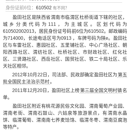
身份证前6位：
610502
有不同？
盈田社区是陕西省渭南市临渭区杜桥街道下辖的社区，
城乡分类代码为111，为主城区。区划代码为
610502002013，居民身份证号码前6位为610502。邮政编码
为714000，长途电话区号为0913 ，车牌号码为陕e。盈田社
区与车雷社区、惠园社区、五里铺社区、中心广场社区、朝
阳西路社区、渭纺社区、杜桥社区、市财政社区、红化社
区、三贤路社区、西岳社区、国贸社区、铁二十局社区、乐
天社区相邻。
2012年10月22日，司法部、民政部确定盈田社区为
第五
批全国民主法治示范村
。
2011年12月20日，盈田社区上榜
第三届全国文明村镇
名
单。
盈田社区附近有
桃花源民俗文化园
、
渭南葡萄产业园
、
渭南老街
、
渭南石鼓山
、
六姑泉
等旅游景点，有
渭南水晶
饼
、
临渭葡萄
、
渭南南七荞麦饸饹
、
临渭冬枣
、
渭南豆腐泡
等特产。