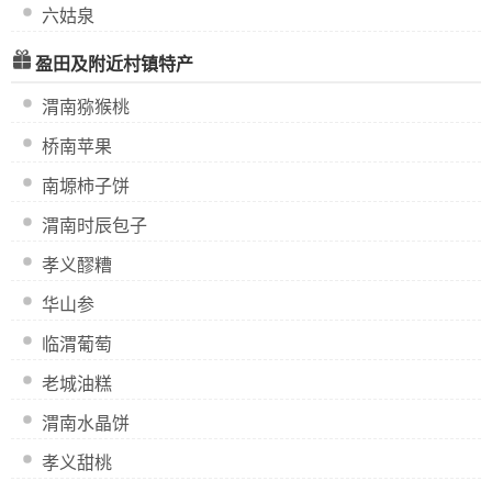
六姑泉
盈田及附近村镇特产
渭南猕猴桃
桥南苹果
南塬柿子饼
渭南时辰包子
孝义醪糟
华山参
临渭葡萄
老城油糕
渭南水晶饼
孝义甜桃