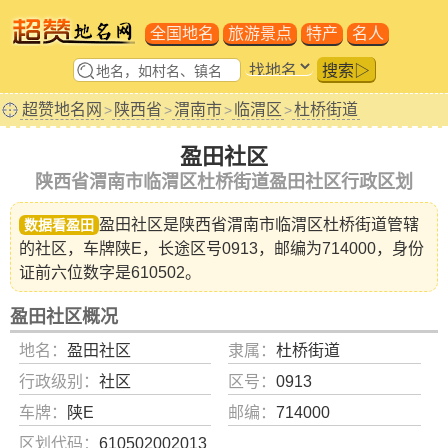
全国地名
旅游景点
特产
名人
搜索▷
超赞地名网
陕西省
渭南市
临渭区
杜桥街道
>
>
>
>
盈田社区
陕西省渭南市临渭区杜桥街道盈田社区行政区划
盈田社区是陕西省
渭南市临渭区杜桥街道
管辖
数据看盈田
的社区，车牌陕E，长途区号0913，邮编为714000，身份
证前六位数字是610502。
盈田社区概况
地名：
盈田社区
隶属：
杜桥街道
行政级别：
社区
区号：
0913
车牌：
陕E
邮编：
714000
区划代码：
610502002013