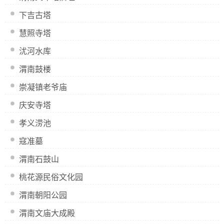
下吉古塔
慧照寺塔
沋河水库
渭南鼓楼
崇凝镇老爷庙
庆安寺塔
孝义涝池
寇准墓
渭南石鼓山
桃花源民俗文化园
渭南朝阳公园
渭南文庙大成殿