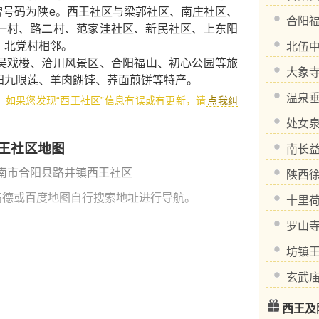
，车牌号码为陕e。西王社区与梁郭社区、南庄社区、
合阳
一村、路二村、范家洼社区、新民社区、上东阳
、北党村相邻。
北伍
吴戏楼
、
洽川风景区
、
合阳福山
、
初心公园
等旅
大象
阳九眼莲
、
羊肉餬饽
、
荞面煎饼
等特产。
温泉
1，如果您发现“西王社区”信息有误或有更新，请
点我纠
处女
王社区地图
南长
南市合阳县路井镇西王社区
陕西
高德或百度地图自行搜索地址进行导航。
十里
罗山
坊镇
玄武
西王及