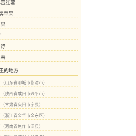
北雷红薯
”牌苹果
苹果
席
餬饽
红薯
王的地方
村
（山东省聊城市临清市）
村
（陕西省咸阳市兴平市）
村
（甘肃省庆阳市宁县）
村
（浙江省金华市金东区）
村
（河南省焦作市温县）