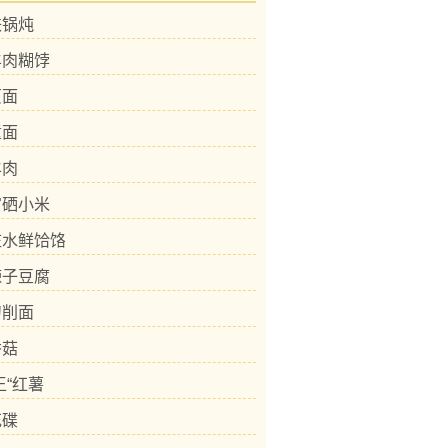
铁锅炖
羊肉糊饽
页面
踅面
羊肉
富硒小米
庄水鲜饸饹
辣子豆腐
刀削面
香菇
王“红薯
花碟