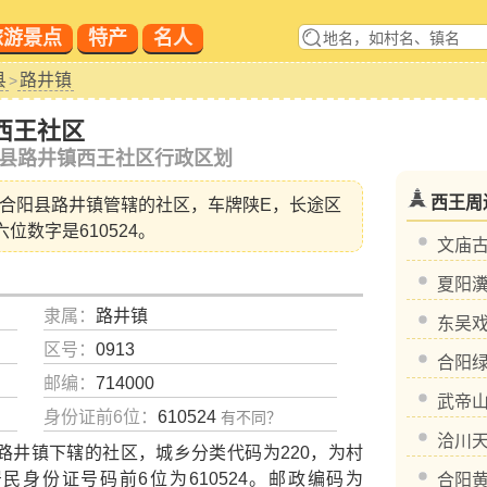
旅游景点
特产
名人
县
路井镇
>
西王社区
县路井镇西王社区行政区划
西王周
合阳县路井镇
管辖的社区，车牌陕E，长途区
六位数字是610524。
文庙
夏阳
隶属：
路井镇
东吴
区号：
0913
合阳
邮编：
714000
武帝
身份证前6位：
610524
有不同？
洽川
井镇下辖的社区，城乡分类代码为220，为村
，居民身份证号码前6位为610524。邮政编码为
合阳