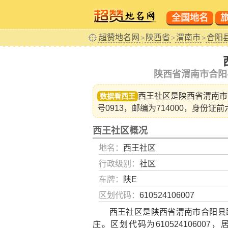
全国地名
超赞地名网
陕西省
渭南市
合阳
>
>
>
陕西省渭南市合阳
西王社区是陕西省
渭南市
数据看西王
号0913，邮编为714000，身份证前
西王社区概况
地名：
西王社区
行政级别：
社区
车牌：
陕E
区划代码：
610524106007
西王社区是陕西省渭南市合阳县路
庄。区划代码为610524106007