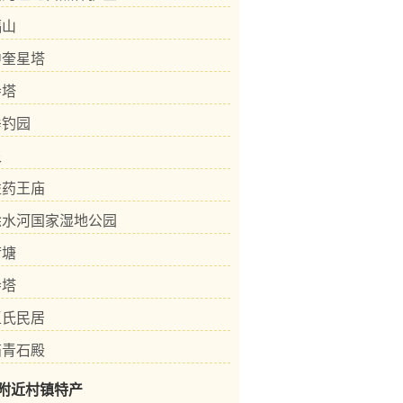
福山
中奎星塔
寺塔
垂钓园
泉
益药王庙
徐水河国家湿地公园
荷塘
寺塔
王氏民居
庙青石殿
附近村镇特产