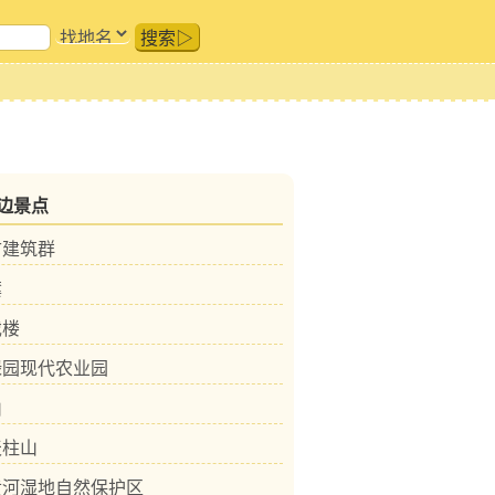
搜索▷
边景点
古建筑群
瀵
戏楼
绿园现代农业园
山
天柱山
黄河湿地自然保护区