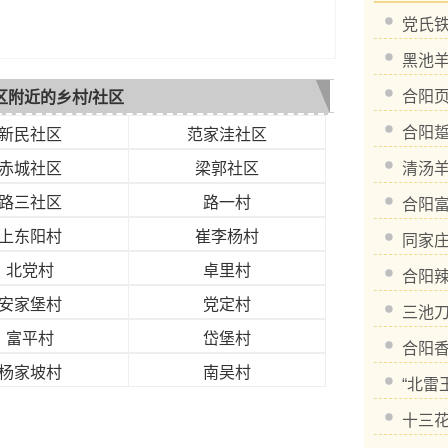
党氏
黑池
合阳
区附近的乡村/社区
合阳
新民社区
范家洼社区
赤城社区
梁郭社区
清汤
路三社区
路一村
合阳
上东阳村
崔李杨村
同家
北党村
卓里村
合阳
安家堡村
党定村
三池
富平村
岱堡村
合阳
杨家坡村
南吴村
“北雷
十三