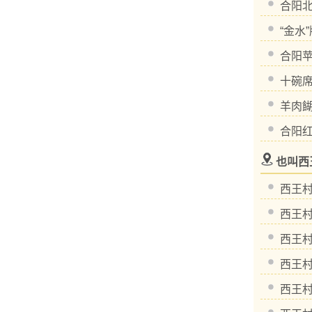
合阳
“金水
合阳
十碗
羊肉
合阳
也叫西
西王
西王
西王
西王
西王