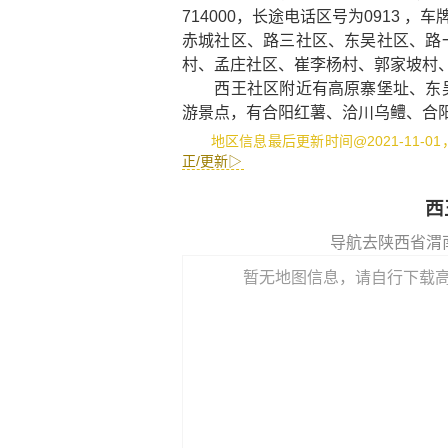
714000，长途电话区号为0913 
赤城社区、路三社区、东吴社区、路
村、孟庄社区、崔李杨村、郭家坡村
西王社区附近有
高原寨堡址
、
东
游景点，有
合阳红薯
、
洽川乌鳢
、
合
地区信息最后更新时间@2021-11-0
正/更新▷
西
导航去陕西省渭
暂无地图信息，请自行下载