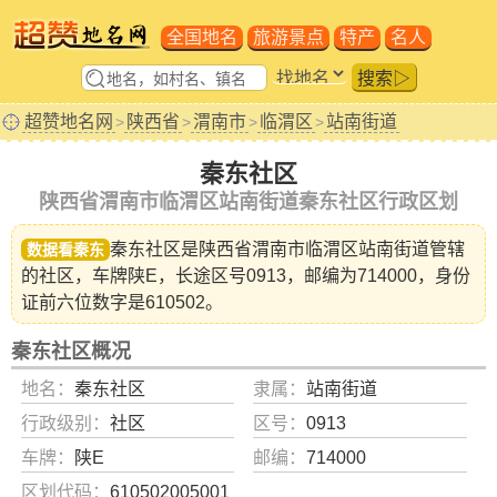
全国地名
旅游景点
特产
名人
搜索▷
超赞地名网
陕西省
渭南市
临渭区
站南街道
>
>
>
>
秦东社区
陕西省渭南市临渭区站南街道秦东社区行政区划
秦东社区是陕西省
渭南市临渭区站南街道
管辖
数据看秦东
的社区，车牌陕E，长途区号0913，邮编为714000，身份
证前六位数字是610502。
秦东社区概况
地名：
秦东社区
隶属：
站南街道
行政级别：
社区
区号：
0913
车牌：
陕E
邮编：
714000
区划代码：
610502005001