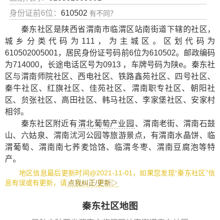
身份证前6位：
610502
有不同？
秦东社区是陕西省渭南市临渭区站南街道下辖的社区，
城乡分类代码为111，为主城区。区划代码为
610502005001，居民身份证号码前6位为610502。邮政编码
为714000，长途电话区号为0913 ，车牌号码为陕e。秦东社
区与渭南师院社区、西电社区、铁路鑫苑社区、四号社区、
秦牛社区、红旗社区、佳苑社区、渭南职专社区、朝阳社
区、贠张社区、高田社区、韩马社区、李家堡社区、安家村
相邻。
秦东社区附近有
渭北葡萄产业园
、
渭南老街
、
渭南石鼓
山
、
六姑泉
、
渭南沋河公园
等旅游景点，有
渭南水晶饼
、
临
渭葡萄
、
渭南南七荞麦饸饹
、
临渭冬枣
、
渭南豆腐泡
等特
产。
地区信息最后更新时间@2021-11-01，如果您发现“秦东社区”信
息有误或有更新，请
点我纠正/更新▷
秦东社区地图