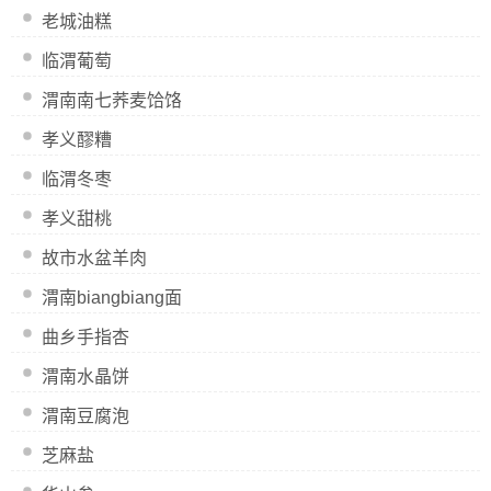
老城油糕
临渭葡萄
渭南南七荞麦饸饹
孝义醪糟
临渭冬枣
孝义甜桃
故市水盆羊肉
渭南biangbiang面
曲乡手指杏
渭南水晶饼
渭南豆腐泡
芝麻盐