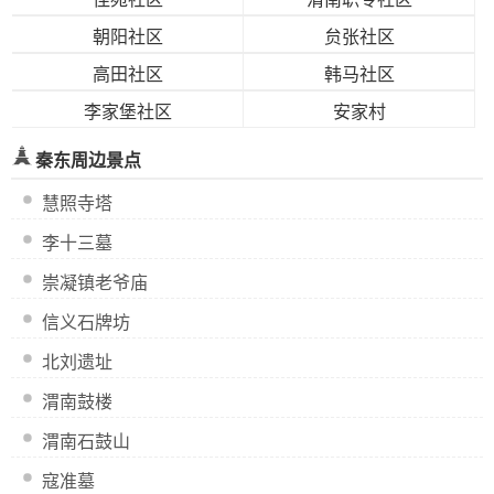
朝阳社区
贠张社区
高田社区
韩马社区
李家堡社区
安家村
秦东周边景点
慧照寺塔
李十三墓
崇凝镇老爷庙
信义石牌坊
北刘遗址
渭南鼓楼
渭南石鼓山
寇准墓