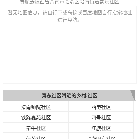
导航去陕西省渭南市临渭区站南街道秦东社区
暂无地图信息，请自行下载高德或百度地图自行搜索地址
进行导航。
秦东社区附近的乡村/社区
渭南师院社区
西电社区
铁路鑫苑社区
四号社区
秦牛社区
红旗社区
佳苑社区
渭南职专社区