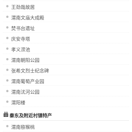
王劲哉故居
渭南文庙大成殿
焚书台遗址
庆安寺塔
孝义涝池
渭南朝阳公园
张希文烈士纪念碑
渭南葡萄产业园
渭南沋河公园
渭阳楼
秦东及附近村镇特产
渭南猕猴桃