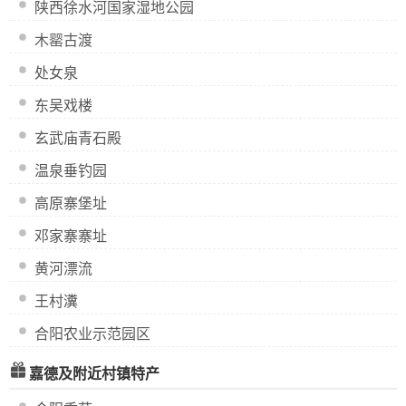
陕西徐水河国家湿地公园
木罂古渡
处女泉
东吴戏楼
玄武庙青石殿
温泉垂钓园
高原寨堡址
邓家寨寨址
黄河漂流
王村瀵
合阳农业示范园区
嘉德及附近村镇特产