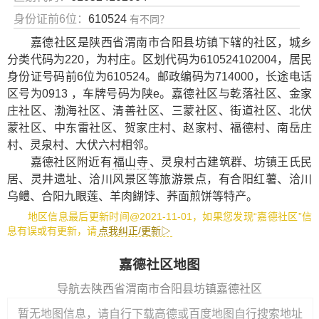
身份证前6位：
610524
有不同？
嘉德社区是陕西省渭南市合阳县坊镇下辖的社区，城乡
分类代码为220，为村庄。区划代码为610524102004，居民
身份证号码前6位为610524。邮政编码为714000，长途电话
区号为0913 ，车牌号码为陕e。嘉德社区与乾落社区、金家
庄社区、渤海社区、清善社区、三蒙社区、街道社区、北伏
蒙社区、中东雷社区、贺家庄村、赵家村、福德村、南岳庄
村、灵泉村、大伏六村相邻。
嘉德社区附近有
福山寺
、
灵泉村古建筑群
、
坊镇王氏民
居
、
灵井遗址
、
洽川风景区
等旅游景点，有
合阳红薯
、
洽川
乌鳢
、
合阳九眼莲
、
羊肉餬饽
、
荞面煎饼
等特产。
地区信息最后更新时间@2021-11-01，如果您发现“嘉德社区”信
息有误或有更新，请
点我纠正/更新▷
嘉德社区地图
导航去陕西省渭南市合阳县坊镇嘉德社区
暂无地图信息，请自行下载高德或百度地图自行搜索地址