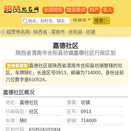
全国地名
旅游景点
特产
名人
搜索▷
超赞地名网
陕西省
渭南市
合阳县
坊镇
>
>
>
>
嘉德社区
陕西省渭南市合阳县坊镇嘉德社区行政区划
嘉德社区是陕西省
渭南市合阳县坊镇
管辖的社
数据看嘉德
区，车牌陕E，长途区号0913，邮编为714000，身份证前
六位数字是610524。
嘉德社区概况
地名：
嘉德社区
隶属：
坊镇
行政级别：
社区
区号：
0913
车牌：
陕E
邮编：
714000
区划代码：
610524102004