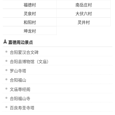
福德村
南岳庄村
灵泉村
大伏六村
和阳村
灵井村
坤龙村
嘉德周边景点
合阳蒙汉合文碑
合阳县博物馆（文庙）
罗山寺塔
合阳福山
文庙尊经阁
合阳福山寺
百良寿圣寺塔