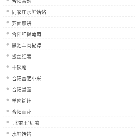
合阳香菇
同家庄水鲜饸饹
荞面煎饼
合阳红提葡萄
黑池羊肉糊饽
拔丝红薯
十碗席
合阳富硒小米
合阳踅面
羊肉餬饽
合阳面花
“北雷王“红薯
水鲜饸饹