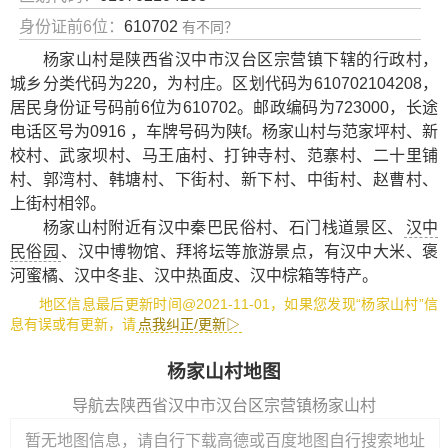
身份证前6位：
610702
有不同？
杨家山村是陕西省汉中市汉台区宗营镇下辖的行政村，
城乡分类代码为220，为村庄。区划代码为610702104208，
居民身份证号码前6位为610702。邮政编码为723000，长途
电话区号为0916 ，车牌号码为陕f。杨家山村与范家坪村、新
校村、武家坝村、马王庙村、打钟寺村、范寨村、二十里铺
村、郭湾村、韩塘村、下街村、新下村、中街村、赵曹村、
上街村相邻。
杨家山村附近有
汉中秦巴民俗村
、
石门栈道景区
、
汉中
民俗园
、
汉中博物馆
、
拜将坛
等旅游景点，有
汉中大米
、
褒
河蜜橘
、
汉中冬韭
、
汉中热面皮
、
汉中棕箱
等特产。
地区信息最后更新时间@2021-11-01，如果您发现“杨家山村”信
息有误或有更新，请
点我纠正/更新▷
杨家山村地图
导航去陕西省汉中市汉台区宗营镇杨家山村
暂无地图信息，请自行下载高德或百度地图自行搜索地址