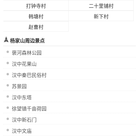
打钟寺村
二十里铺村
韩塘村
新下村
赵曹村
杨家山周边景点
褒河森林公园
汉中花果山
汉中秦巴民俗村
苏景园
汉中东塔
徐望镇千亩荷园
汉中新石门
汉中文庙