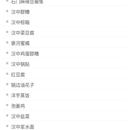
石门麻辣豆瓣鱼
汉中醪糟
汉中棕箱
汉中菜豆腐
褒河蜜橘
汉中鸡蛋醪糟
汉中锅贴
红豆腐
锅边油花子
洋芋蒸饭
泡姜鸡
汉中盐菜
汉中浆水面