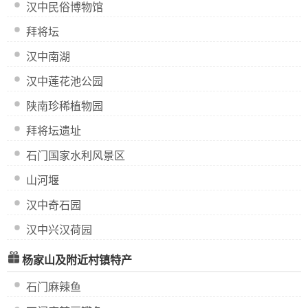
汉中民俗博物馆
拜将坛
汉中南湖
汉中莲花池公园
陕南珍稀植物园
拜将坛遗址
石门国家水利风景区
山河堰
汉中奇石园
汉中兴汉荷园
杨家山及附近村镇特产
石门麻辣鱼