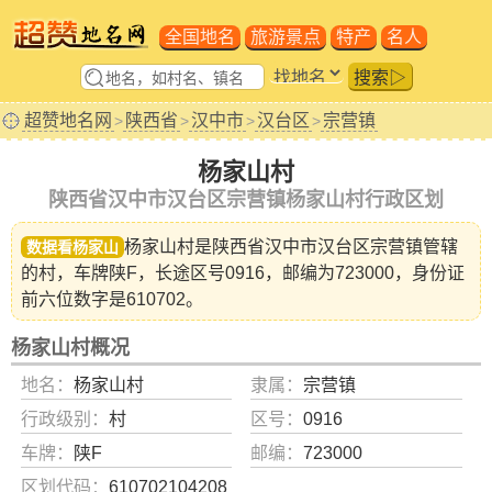
全国地名
旅游景点
特产
名人
搜索▷
超赞地名网
陕西省
汉中市
汉台区
宗营镇
>
>
>
>
杨家山村
陕西省汉中市汉台区宗营镇杨家山村行政区划
杨家山村是陕西省
汉中市汉台区宗营镇
管辖
数据看杨家山
的村，车牌陕F，长途区号0916，邮编为723000，身份证
前六位数字是610702。
杨家山村概况
地名：
杨家山村
隶属：
宗营镇
行政级别：
村
区号：
0916
车牌：
陕F
邮编：
723000
区划代码：
610702104208