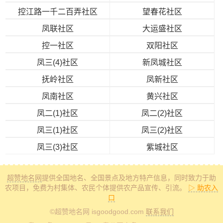
控江路一千二百弄社区
望春花社区
凤联社区
大运盛社区
控一社区
双阳社区
凤三(4)社区
新凤城社区
抚岭社区
凤新社区
凤南社区
黄兴社区
凤二(1)社区
凤二(2)社区
凤三(1)社区
凤三(2)社区
凤三(3)社区
紫城社区
超赞地名网
提供全国地名、全国景点及地方特产信息
，同时致力于助
农项目，免费为村集体、农民个体提供农产品宣传、引流。
▷ 助农入
口
©超赞地名网 isgoodgood.com
联系我们