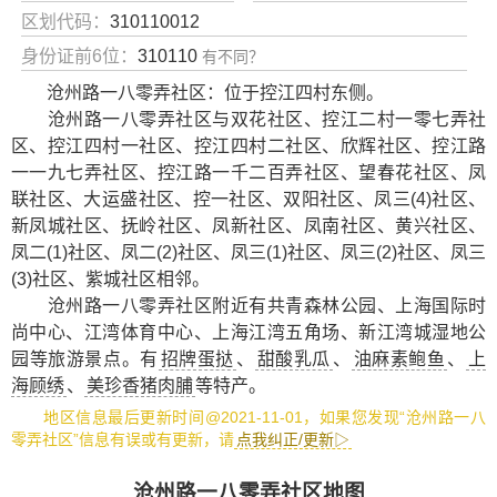
区划代码：
310110012
身份证前6位：
310110
有不同？
沧州路一八零弄社区：位于控江四村东侧。
沧州路一八零弄社区与双花社区、控江二村一零七弄社
区、控江四村一社区、控江四村二社区、欣辉社区、控江路
一一九七弄社区、控江路一千二百弄社区、望春花社区、凤
联社区、大运盛社区、控一社区、双阳社区、凤三(4)社区、
新凤城社区、抚岭社区、凤新社区、凤南社区、黄兴社区、
凤二(1)社区、凤二(2)社区、凤三(1)社区、凤三(2)社区、凤三
(3)社区、紫城社区相邻。
沧州路一八零弄社区附近有
共青森林公园
、
上海国际时
尚中心
、
江湾体育中心
、
上海江湾五角场
、
新江湾城湿地公
园
等旅游景点。有
招牌蛋挞
、
甜酸乳瓜
、
油麻素鲍鱼
、
上
海顾绣
、
美珍香猪肉脯
等特产。
地区信息最后更新时间@2021-11-01，如果您发现“沧州路一八
零弄社区”信息有误或有更新，请
点我纠正/更新▷
沧州路一八零弄社区地图