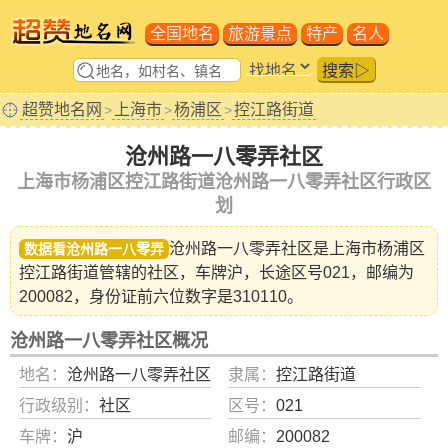
全国地名
旅游景点
特产
名人
搜索▷
超赞地名网
上海市
杨浦区
控江路街道
>
>
>
沧州路一八零弄社区
上海市杨浦区控江路街道沧州路一八零弄社区行政区
划
沧州路一八零弄社区是
上海市杨浦区
数据看沧州路一八零弄
控江路街道
管辖的社区，车牌沪，长途区号021，邮编为
200082，身份证前六位数字是310110。
沧州路一八零弄社区概况
地名：
沧州路一八零弄社区
隶属：
控江路街道
行政级别：
社区
区号：
021
车牌：
沪
邮编：
200082