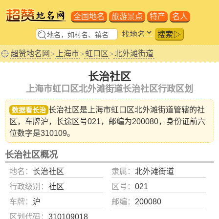
全国地名
旅游景点
特产
名人
搜索▷
超赞地名网
上海市
虹口区
北外滩街道
>
>
>
长治社区
上海市虹口区北外滩街道长治社区行政区划
长治社区是
上海市虹口区北外滩街道
管辖的社
数据看长治
区，车牌沪，长途区号021，邮编为200080，身份证前六
位数字是310109。
长治社区概况
地名：
长治社区
隶属：
北外滩街道
行政级别：
社区
区号：
021
车牌：
沪
邮编：
200080
区划代码：
310109018