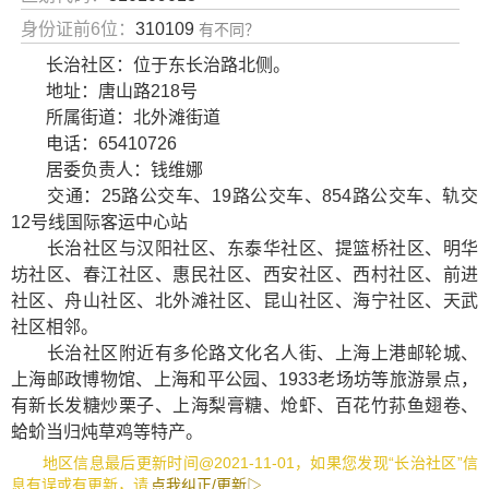
身份证前6位：
310109
有不同？
长治社区：位于东长治路北侧。
地址：唐山路218号
所属街道：北外滩街道
电话：65410726
居委负责人：钱维娜
交通：25路公交车、19路公交车、854路公交车、轨交
12号线国际客运中心站
长治社区与汉阳社区、东泰华社区、提篮桥社区、明华
坊社区、春江社区、惠民社区、西安社区、西村社区、前进
社区、舟山社区、北外滩社区、昆山社区、海宁社区、天武
社区相邻。
长治社区附近有
多伦路文化名人街
、
上海上港邮轮城
、
上海邮政博物馆
、
上海和平公园
、
1933老场坊
等旅游景点，
有
新长发糖炒栗子
、
上海梨膏糖
、
炝虾
、
百花竹荪鱼翅卷
、
蛤蚧当归炖草鸡
等特产。
地区信息最后更新时间@2021-11-01，如果您发现“长治社区”信
息有误或有更新，请
点我纠正/更新▷