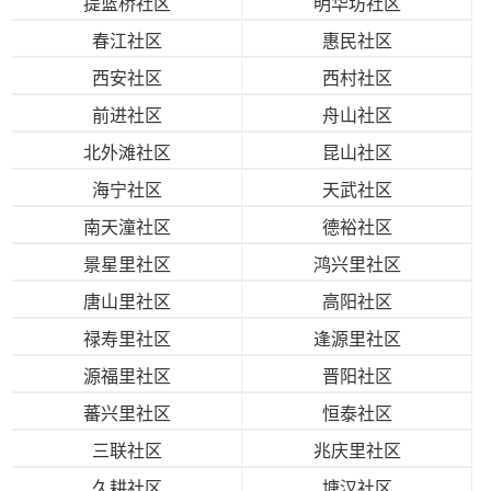
提篮桥社区
明华坊社区
春江社区
惠民社区
西安社区
西村社区
前进社区
舟山社区
北外滩社区
昆山社区
海宁社区
天武社区
南天潼社区
德裕社区
景星里社区
鸿兴里社区
唐山里社区
高阳社区
禄寿里社区
逢源里社区
源福里社区
晋阳社区
蕃兴里社区
恒泰社区
三联社区
兆庆里社区
久耕社区
塘汉社区