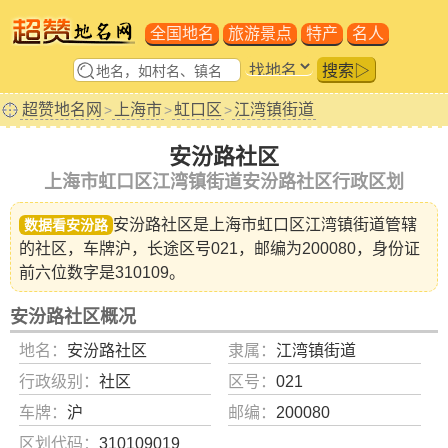
全国地名
旅游景点
特产
名人
搜索▷
超赞地名网
上海市
虹口区
江湾镇街道
>
>
>
安汾路社区
上海市虹口区江湾镇街道安汾路社区行政区划
安汾路社区是
上海市虹口区江湾镇街道
管辖
数据看安汾路
的社区，车牌沪，长途区号021，邮编为200080，身份证
前六位数字是310109。
安汾路社区概况
地名：
安汾路社区
隶属：
江湾镇街道
行政级别：
社区
区号：
021
车牌：
沪
邮编：
200080
区划代码：
310109019