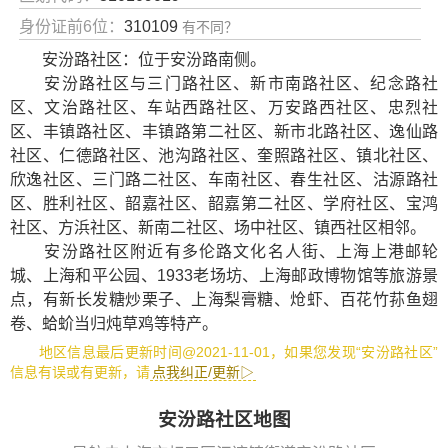
身份证前6位：
310109
有不同？
安汾路社区：位于安汾路南侧。
安汾路社区与三门路社区、新市南路社区、纪念路社
区、文治路社区、车站西路社区、万安路西社区、忠烈社
区、丰镇路社区、丰镇路第二社区、新市北路社区、逸仙路
社区、仁德路社区、池沟路社区、奎照路社区、镇北社区、
欣逸社区、三门路二社区、车南社区、春生社区、沽源路社
区、胜利社区、韶嘉社区、韶嘉第二社区、学府社区、宝鸿
社区、方浜社区、新南二社区、场中社区、镇西社区相邻。
安汾路社区附近有
多伦路文化名人街
、
上海上港邮轮
城
、
上海和平公园
、
1933老场坊
、
上海邮政博物馆
等旅游景
点，有
新长发糖炒栗子
、
上海梨膏糖
、
炝虾
、
百花竹荪鱼翅
卷
、
蛤蚧当归炖草鸡
等特产。
地区信息最后更新时间@2021-11-01，如果您发现“安汾路社区”
信息有误或有更新，请
点我纠正/更新▷
安汾路社区地图