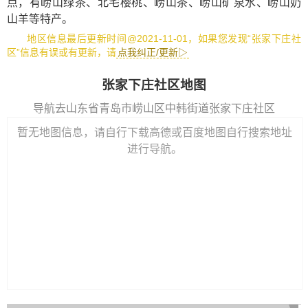
点，有
崂山绿茶
、
北宅樱桃
、
崂山茶
、
崂山矿泉水
、
崂山奶
山羊
等特产。
地区信息最后更新时间@2021-11-01，如果您发现“张家下庄社
区”信息有误或有更新，请
点我纠正/更新▷
张家下庄社区地图
导航去山东省青岛市崂山区中韩街道张家下庄社区
暂无地图信息，请自行下载高德或百度地图自行搜索地址
进行导航。