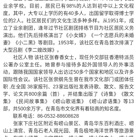
业余学校。目前，居民已有98%的人达到初中以上文化程
度，其中，大专以上学历的有40多人，出国留学取得博士学
位的2人。社区居民们的文化生活多种多样。从1951年，成
立了业余剧团，逢年过节社区剧团排练节目为社区居民义务
演出。他们先后排练演出了《小女婿》《一个志愿兵的未婚
妻》《小二黑》等剧目。1953年，该社区在青岛首次排演了
大型吕剧《李二嫂改嫁》。
社区人物 该社区张春香女士，现任外交部驻香港特派员
公署办公室主任。她曾参与接待多起外国领导人的外事活
动，跟随我国国家领导人出访过50多个国家和地区以及许多
国际性会议。该社区张崇纲先生曾在我市文化部门或团体任
职 ,在全国 38家报刊、23家出版社发表诗歌、散文、报告文
学、论文共800余篇（首），并结集出版了《诗集》《散文
集》《民间故事集》《崂山歌谣集》《崂山谚语集》等13
部，共500余万字，在青岛市文化界有着较高的知名度。
联系电话：86-0532-88608628
张家下庄社区附近有
崂山景区
、
青岛华东百利酒庄
、
崂
山上清宫
、
青岛石老人观光园
、
青岛极地海洋世界
等旅游景