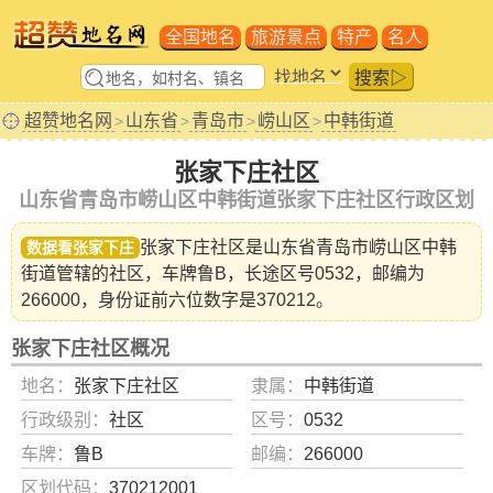
全国地名
旅游景点
特产
名人
搜索▷
超赞地名网
山东省
青岛市
崂山区
中韩街道
>
>
>
>
张家下庄社区
山东省青岛市崂山区中韩街道张家下庄社区行政区划
张家下庄社区是山东省
青岛市崂山区中韩
数据看张家下庄
街道
管辖的社区，车牌鲁B，长途区号0532，邮编为
266000，身份证前六位数字是370212。
张家下庄社区概况
地名：
张家下庄社区
隶属：
中韩街道
行政级别：
社区
区号：
0532
车牌：
鲁B
邮编：
266000
区划代码：
370212001