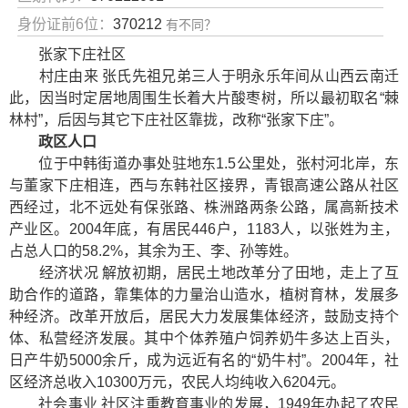
身份证前6位：
370212
有不同？
张家下庄社区
村庄由来 张氏先祖兄弟三人于明永乐年间从山西云南迁
此，因当时定居地周围生长着大片酸枣树，所以最初取名“棘
林村”，后因与其它下庄社区靠拢，改称“张家下庄”。
政区人口
位于中韩街道办事处驻地东1.5公里处，张村河北岸，东
与董家下庄相连，西与东韩社区接界，青银高速公路从社区
西经过，北不远处有保张路、株洲路两条公路，属高新技术
产业区。2004年底，有居民446户，1183人，以张姓为主，
占总人口的58.2%，其余为王、李、孙等姓。
经济状况 解放初期，居民土地改革分了田地，走上了互
助合作的道路，靠集体的力量治山造水，植树育林，发展多
种经济。改革开放后，居民大力发展集体经济，鼓励支持个
体、私营经济发展。其中个体养殖户饲养奶牛多达上百头，
日产牛奶5000余斤，成为远近有名的“奶牛村”。2004年，社
区经济总收入10300万元，农民人均纯收入6204元。
社会事业 社区注重教育事业的发展，1949年办起了农民