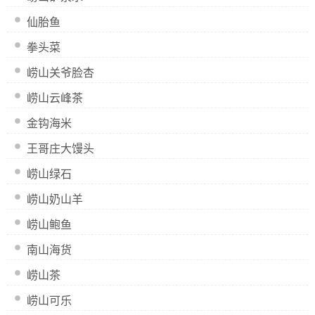
仙胎鱼
拳头菜
崂山关爷脸杏
崂山云峰茶
金钩海米
王哥庄大馒头
崂山绿石
崂山奶山羊
崂山鲍鱼
南山海货
崂山茶
崂山可乐