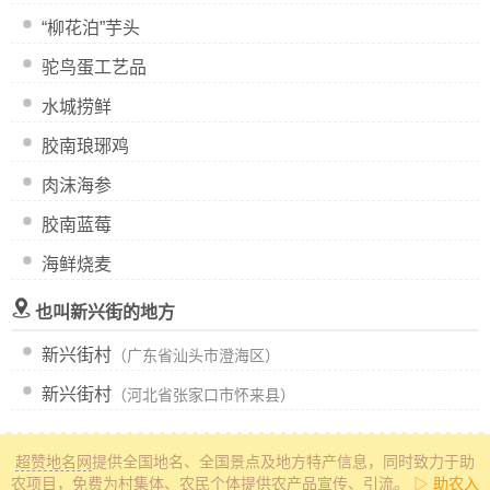
“柳花泊”芋头
驼鸟蛋工艺品
水城捞鲜
胶南琅琊鸡
肉沫海参
胶南蓝莓
海鲜烧麦
也叫新兴街的地方
新兴街村
（广东省汕头市澄海区）
新兴街村
（河北省张家口市怀来县）
超赞地名网
提供全国地名、全国景点及地方特产信息
，同时致力于助
农项目，免费为村集体、农民个体提供农产品宣传、引流。
▷ 助农入