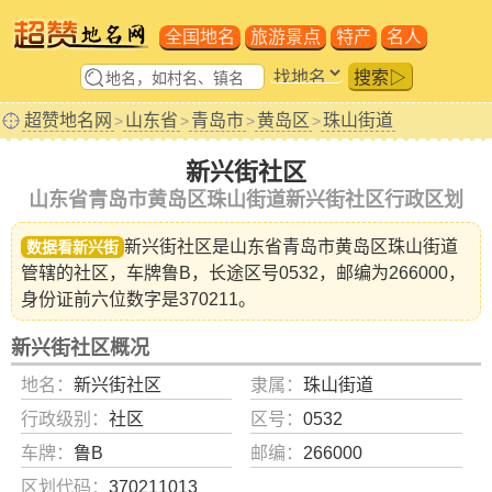
全国地名
旅游景点
特产
名人
搜索▷
超赞地名网
山东省
青岛市
黄岛区
珠山街道
>
>
>
>
新兴街社区
山东省青岛市黄岛区珠山街道新兴街社区行政区划
新兴街社区是山东省
青岛市黄岛区珠山街道
数据看新兴街
管辖的社区，车牌鲁B，长途区号0532，邮编为266000，
身份证前六位数字是370211。
新兴街社区概况
地名：
新兴街社区
隶属：
珠山街道
行政级别：
社区
区号：
0532
车牌：
鲁B
邮编：
266000
区划代码：
370211013