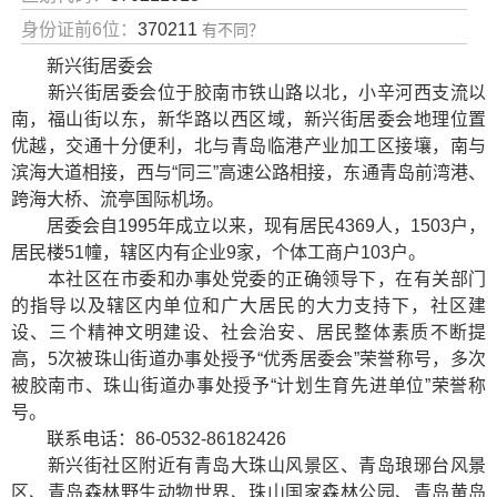
身份证前6位：
370211
有不同？
新兴街居委会
新兴街居委会位于胶南市铁山路以北，小辛河西支流以
南，福山街以东，新华路以西区域，新兴街居委会地理位置
优越，交通十分便利，北与青岛临港产业加工区接壤，南与
滨海大道相接，西与“同三”高速公路相接，东通青岛前湾港、
跨海大桥、流亭国际机场。
居委会自1995年成立以来，现有居民4369人，1503户，
居民楼51幢，辖区内有企业9家，个体工商户103户。
本社区在市委和办事处党委的正确领导下，在有关部门
的指导以及辖区内单位和广大居民的大力支持下，社区建
设、三个精神文明建设、社会治安、居民整体素质不断提
高，5次被珠山街道办事处授予“优秀居委会”荣誉称号，多次
被胶南市、珠山街道办事处授予“计划生育先进单位”荣誉称
号。
联系电话：86-0532-86182426
新兴街社区附近有
青岛大珠山风景区
、
青岛琅琊台风景
区
、
青岛森林野生动物世界
、
珠山国家森林公园
、
青岛黄岛