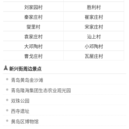
刘家园村
胜利村
秦家庄村
崔家庄村
燮里村
宋家庄村
袁家庄村
汕上村
大邓陶村
小邓陶村
曹戈庄村
瓦屋庄村
新兴街周边景点
青岛黄岛金沙滩
青岛隆海集团生态农业观光园
双珠公园
西寺遗址
黄岛区博物馆