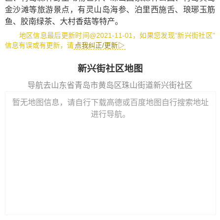
金沙滩
等旅游景点，有
灵山岛海参
、
泊里西施舌
、
琅琊玉筋
鱼
、
胶南绿茶
、
大村香菇
等特产。
地区信息最后更新时间@2021-11-01，如果您发现“新兴街社区”
信息有误或有更新，请
点我纠正/更新▷
新兴街社区地图
导航去山东省青岛市黄岛区珠山街道新兴街社区
暂无地图信息，请自行下载高德或百度地图自行搜索地址
进行导航。