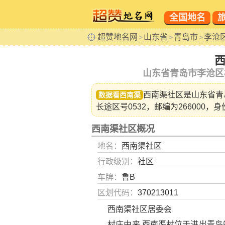
全国地名
超赞地名网
山东省
青岛市
李沧
>
>
>
山东省青岛市李沧区
西南渠社区是山东省
青
数据看西南渠
长途区号0532，邮编为266000，身
西南渠社区概况
地名：
西南渠社区
行政级别：
社区
车牌：
鲁B
区划代码：
370213011
西南渠社区居委会
村庄由来 西南渠村位于进出青岛