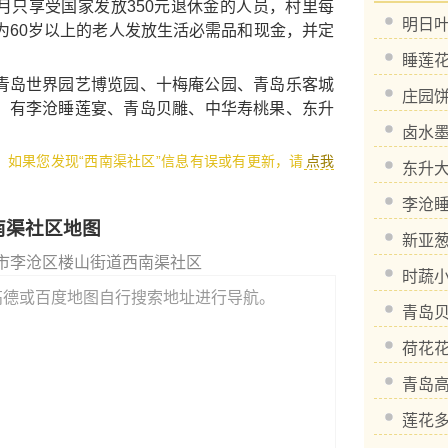
月只享受国家发放350元退休金的人员，村里每
明日
为60岁以上的老人发放生活必需品和现金，并定
睡莲
青岛世界园艺博览园
、
十梅庵公园
、
青岛乐客城
庄园
，有
李沧睡莲宴
、
青岛贝雕
、
中华寿桃果
、
东升
卤水
1，如果您发现“西南渠社区”信息有误或有更新，请
点我
东升
李沧
南渠社区地图
新亚
市李沧区楼山街道西南渠社区
时蔬
高德或百度地图自行搜索地址进行导航。
青岛
荷花
青岛
莲花