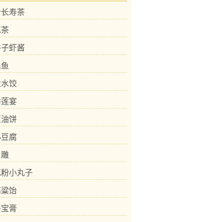
叶长寿茶
花茶
饼子虾酱
墨鱼
大水饺
睡莲宴
葱油饼
小豆腐
贝雕
花粉小丸子
高粱饴
多宝膏