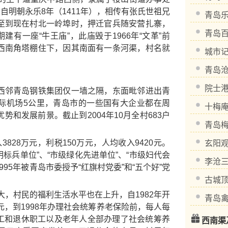
自明朝永乐8年（1411年），相传有张氏世祖兄
青岛
至到现在村北一岭埠时，押迁官兵随安营扎寨，
青岛
建有一座“牛王庙”，此庙毁于1966年“文革”前
西南角塔棚住下，因其南面有一条河渠，村名就
城市记
青岛
院士
邻青岛钢铁集团仅一墙之隔，东面毗邻进出青
际机场5公里，青岛市的一些国有大企业都在周
十梅
和发展前景。截止到2004年10月全村683户
青岛
828万元，利税150万元，人均收入9420元。
玄阳
明标兵单位”、“市级绿化先进单位”、“市级妇代会
李沧
995年被青岛市委授予“红旗村党委”和“五个好”党
古城
，村民的福利生活水平也在上升，自1982年开
青岛
元，到1998年办理社会统筹养老保险前，每人每
职职工和退休职工以及老年人全部办理了社会统筹养
西南渠