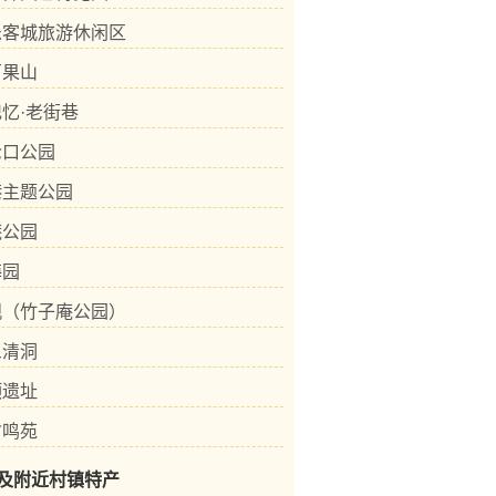
乐客城旅游休闲区
百果山
忆·老街巷
沧口公园
港主题公园
庵公园
梅园
观（竹子庵公园）
三清洞
顶遗址
禽鸣苑
及附近村镇特产