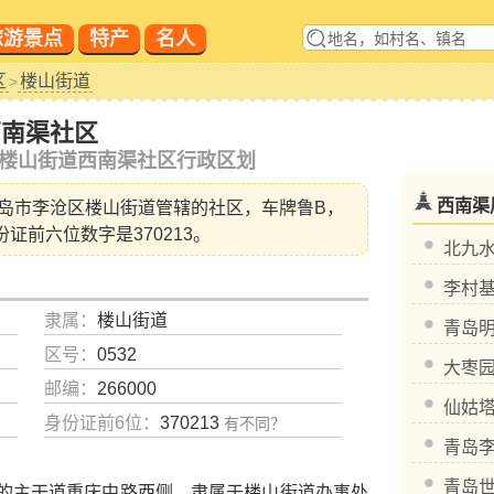
旅游景点
特产
名人
区
楼山街道
>
西南渠社区
楼山街道西南渠社区行政区划
西南渠
岛市李沧区楼山街道
管辖的社区，车牌鲁B，
份证前六位数字是370213。
北九
李村
隶属：
楼山街道
青岛
区号：
0532
大枣
邮编：
266000
仙姑
身份证前6位：
370213
有不同？
青岛
青岛
的主干道重庆中路西侧，隶属于楼山街道办事处