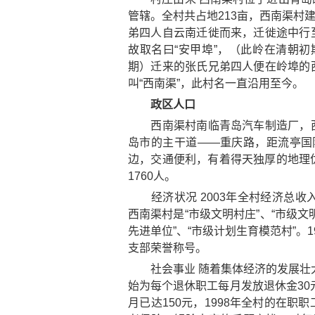
管辖。全村共占地213亩，西南渠村建
弟四人自云南迁徙而来，迁徙途中行
故取名曰“安甲埠”，（此岭在清朝初期
期）迁来的张氏兄弟四人便在岭埠的
叫“西南渠”，此村名一直沿用至今。
政区人口
西南渠村南临青岛汽车制造厂，西
岛市的主干道——重庆路，距流亭国
边，交通便利，有着得天独厚的地理优势
1760人。
经济状况 2003年全村经济总收入3
西南渠村是“市级文明村庄”、“市级文
先进单位”、“市级计划生育模范村”。1
支部荣誉称号。
社会事业 随着集体经济的发展壮大
始为每个退休职工每月发放退休金30
月已达150元，1998年全村的在