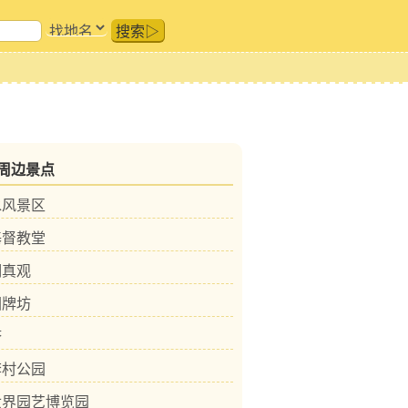
搜索▷
周边景点
水风景区
基督教堂
明真观
园牌坊
塔
李村公园
世界园艺博览园