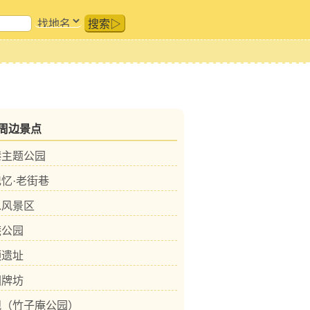
搜索▷
周边景点
港主题公园
忆·老街巷
水风景区
庵公园
顶遗址
园牌坊
观（竹子庵公园）