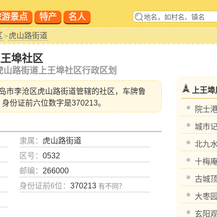
旅游景点
特产
名人
区
虎山路街道
>
上王埠社区
虎山路街道上王埠社区行政区划
上王埠
岛市李沧区虎山路街道
管辖的社区，车牌鲁
，身份证前六位数字是370213。
院士
城市记
隶属：
虎山路街道
北九
区号：
0532
十梅
邮编：
266000
古城
身份证前6位：
370213
有不同？
大枣
玄阳