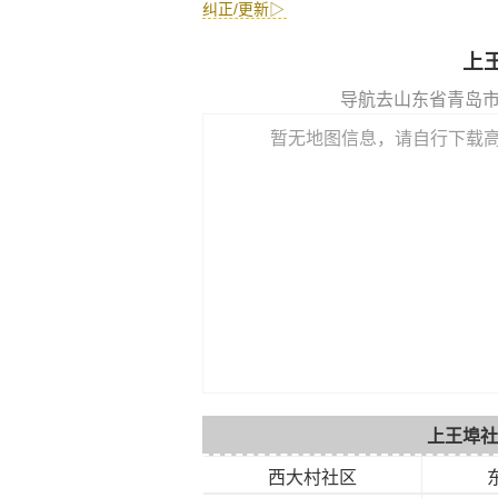
纠正/更新▷
上
导航去山东省青岛
暂无地图信息，请自行下载
上王埠社
西大村社区