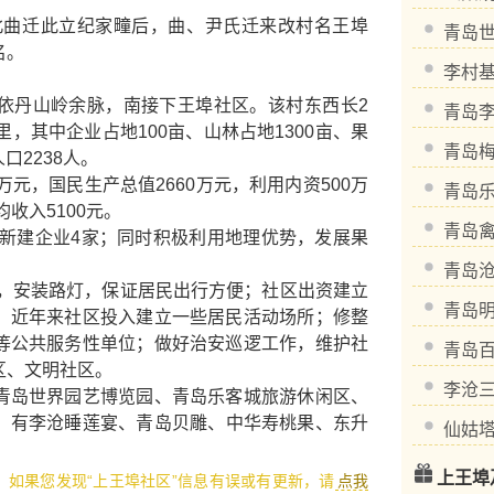
曲迁此立纪家疃后，曲、尹氏迁来改村名王埠
青岛
名。
李村
丹山岭余脉，南接下王埠社区。该村东西长2
青岛
，其中企业占地100亩、山林占地1300亩、果
青岛
口2238人。
万元，国民生产总值2660万元，利用内资500万
青岛
收入5100元。
青岛
新建企业4家；同时积极利用地理优势，发展果
青岛
，安装路灯，保证居民出行方便；社区出资建立
青岛
。近年来社区投入建立一些居民活动场所；修整
等公共服务性单位；做好治安巡逻工作，维护社
青岛
区、文明社区。
李沧
青岛世界园艺博览园
、
青岛乐客城旅游休闲区
、
，有
李沧睡莲宴
、
青岛贝雕
、
中华寿桃果
、
东升
仙姑
上王埠
1，如果您发现“上王埠社区”信息有误或有更新，请
点我