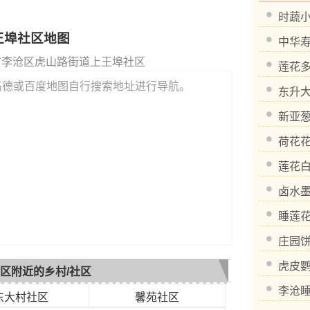
时蔬
王埠社区地图
中华
市李沧区虎山路街道上王埠社区
莲花
高德或百度地图自行搜索地址进行导航。
东升
新亚
荷花
莲花
卤水
睡莲
庄园
虎皮
区附近的乡村/社区
李沧
东大村社区
馨苑社区