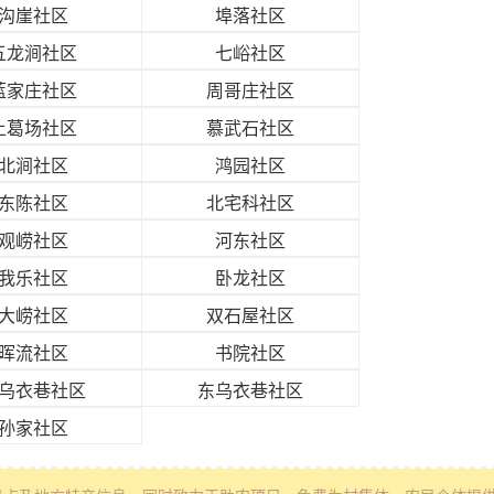
沟崖社区
埠落社区
五龙涧社区
七峪社区
蓝家庄社区
周哥庄社区
上葛场社区
慕武石社区
北涧社区
鸿园社区
东陈社区
北宅科社区
观崂社区
河东社区
我乐社区
卧龙社区
大崂社区
双石屋社区
晖流社区
书院社区
乌衣巷社区
东乌衣巷社区
孙家社区