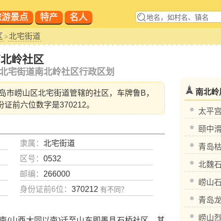
旅游景点
特产
名人
区
北宅街道
>
南北岭社区
北宅街道南北岭社区行政区划
南北岭
岛市崂山区北宅街道
管辖的社区，车牌鲁B，
份证前六位数字是370212。
太平
颐中
隶属：
北宅街道
青岛
区号：
0532
北魏
邮编：
266000
崂山
身份证前6位：
370212
有不同？
青岛
崂山
(山西大同以南)迁至山东即墨县石桥社区，其