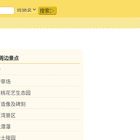
搜索▷
周边景点
宫
滑草场
枯桃花艺生态园
石造像及碑刻
石湾景区
龙潭瀑
烈士陵园