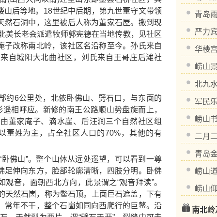
楼山后等地。18世纪中后期，第九世董守文带领
青岛
天然石洞中，这里被后人称为董家石屋。搬到现
严力
，北美长老会派遣牧师郭宪德在当地传教，见社区
庵子改称南北岭，该社区名沿称至今。孙氏来自
华楼
氏来自城阳大北曲社区，刘氏来自王哥庄后滩社
崂山
北九
约6公里处，北依卧佛山、劈石口，与东面的
军民
字形遥相呼应。新修的南王公路顺山势盘旋而上，
崂山
区由董家庵子、滴水崖、后汪涧三个自然社区组
人，以董姓为主，占全社区人口的70%，其他的有
二月
青岛
卧佛山”。整个山体从远处遥望，可以看到一尊
佛足伸向东方，脸部轮廓清晰，四肢分明。卧佛
崂山
如观音，面朝西北方向，此景谓之“观音拜读”。
崂山
高的天然石崮，称为鳖石顶。上面巨石遮盖，下有
，常年不干，整个石崮如同向西爬行的巨鳌。沿
南北岭