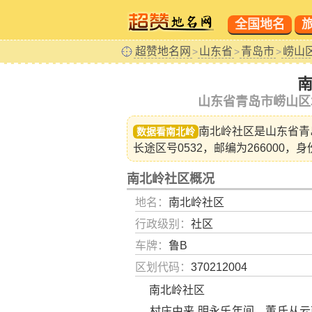
全国地名
超赞地名网
山东省
青岛市
崂山
>
>
>
山东省青岛市崂山区
南北岭社区是山东省
青
数据看南北岭
长途区号0532，邮编为266000，身
南北岭社区概况
地名：
南北岭社区
行政级别：
社区
车牌：
鲁B
区划代码：
370212004
南北岭社区
村庄由来 明永乐年间，董氏从云南