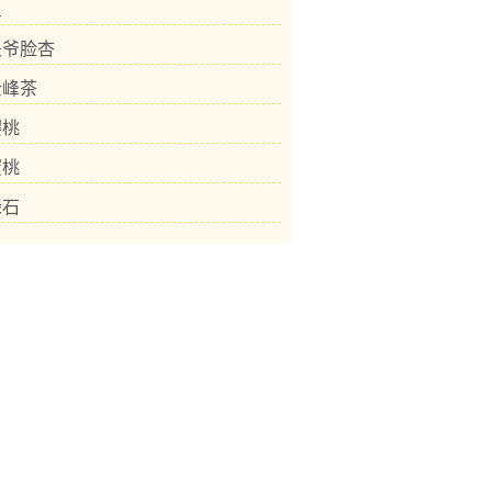
鱼
关爷脸杏
云峰茶
樱桃
蜜桃
绿石