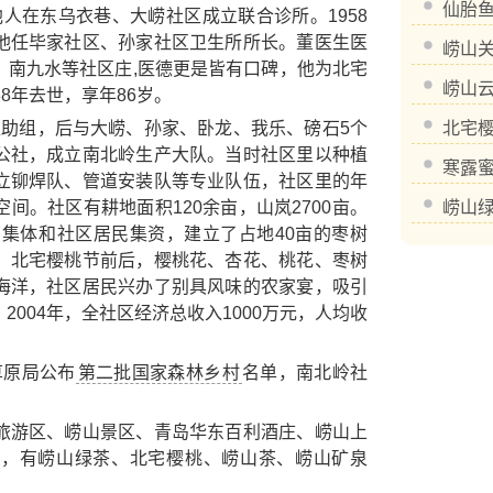
仙胎
他人在东乌衣巷、大崂社区成立联合诊所。1958
他任毕家社区、孙家社区卫生所所长。董医生医
崂山
、南九水等社区庄,医德更是皆有口碑，他为北宅
崂山
8年去世，享年86岁。
互助组，后与大崂、孙家、卧龙、我乐、磅石5个
北宅
公社，成立南北岭生产大队。当时社区里以种植
寒露
立铆焊队、管道安装队等专业队伍，社区里的年
间。社区有耕地面积120余亩，山岚2700亩。
崂山
，集体和社区居民集资，建立了占地40亩的枣树
。北宅樱桃节前后，樱桃花、杏花、桃花、枣树
海洋，社区居民兴办了别具风味的农家宴，吸引
004年，全社区经济总收入1000万元，人均收
草原局公布
第二批国家森林乡村
名单，南北岭社
旅游区
、
崂山景区
、
青岛华东百利酒庄
、
崂山上
点，有
崂山绿茶
、
北宅樱桃
、
崂山茶
、
崂山矿泉