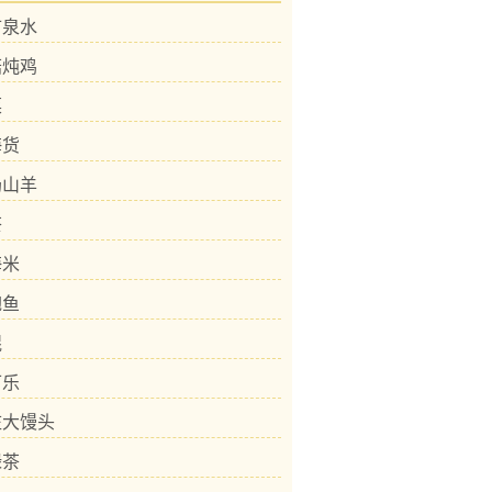
矿泉水
菇炖鸡
菜
海货
奶山羊
茶
海米
鲍鱼
棍
可乐
庄大馒头
绿茶