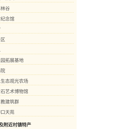
雨林谷
宾纪念馆
宫
景区
水
乐园拓展基地
书院
二生态观光农场
金石艺术博物馆
道教建筑群
仰口天苑
及附近村镇特产