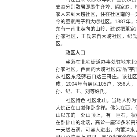
支裔分别散居即墨牛齐埠、阎家岭、
家人来到大崂社区，住在社区南的一
今的董家庵子和大崂社区。1887年
东有一南北走向的山岭，建议把董家
孙家社区，王氏来自大崂社区，纪
区。
政区人口
坐落在北宅街道办事处驻地东北部
孙家社区，西面的大崂社区成“品”
从社区东经劈石口达王哥庄。该社
成，2004年有居民105户，356
孙、纪、王、刘等姓氏。
社区特色 社区北山，当地人称为“
大佛正在山巅仰卧参禅。佛头在西，
山以东的一处山顶上，有一巨石，状
在卧佛山的北端，高耸一座50多米
一天然石洞，可容人进出，内蓄清水