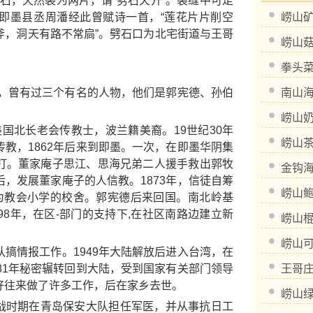
巨石，天然裂为两片，谓“劈石天开”。裂缝中可走
即墨县丞周潘经此曾赋诗一首，“莲花片片削空
崂山
斧，洞天有路不常扃”。劈石口为北宅街道与王哥
崂山
。
拳头
，曾有过三个有名的人物，他们是郭宪德、孙伯
南山
崂山
er），美国北长老会传教士，波兰籍美裔。19世纪30年
崂山
教，1862年后来到即墨。一次，在即墨华阴集
打。董家庵子思江、思海兄弟二人援手救出郭牧
金钩
，发展董家庵子的人信教。1873年，信徒自筹
崂山
为教会小学的校舍。郭宪德后来回国。南北岭基
998年，在区-部门的支持下,在社区南路边建立新
崂山
崂山
情报工作。1949年大陆解放后进入台湾，在
81年秘密辗转回到大陆，受到国家有关部门领导
王哥
好往来做了许多工作，后在家乡去世。
崂山
战时期在青岛保安大队担任军医，并从事抗日工