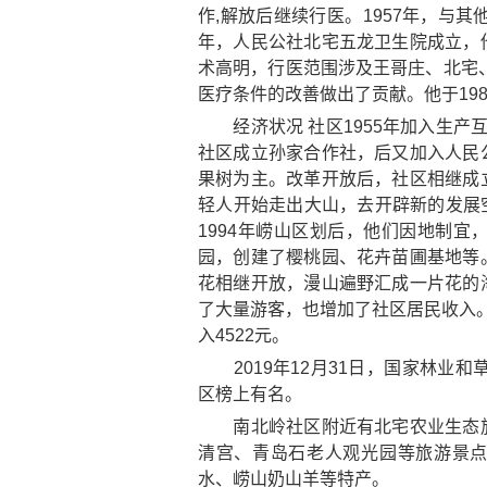
作,解放后继续行医。1957年，与其
年，人民公社北宅五龙卫生院成立，
术高明，行医范围涉及王哥庄、北宅
医疗条件的改善做出了贡献。他于198
经济状况 社区1955年加入生产
社区成立孙家合作社，后又加入人民
果树为主。改革开放后，社区相继成
轻人开始走出大山，去开辟新的发展空
1994年崂山区划后，他们因地制宜
园，创建了樱桃园、花卉苗圃基地等
花相继开放，漫山遍野汇成一片花的
了大量游客，也增加了社区居民收入。2
入4522元。
2019年12月31日，国家林业和
区榜上有名。
南北岭社区附近有
北宅农业生态
清宫
、
青岛石老人观光园
等旅游景
水
、
崂山奶山羊
等特产。