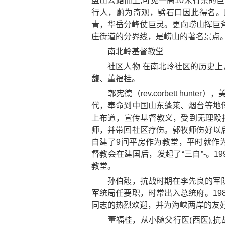
盘山公路而上,可见一高10米有余的
行人，蔚为奇观，劈石口因此得名。
青，华岳分峰仗巨灵。更向崂山挥巨
庄街道的分界线，是崂山的著名景点
南北岭基督教堂
社区人物 在南北岭社区的历史上
馥、董福桂。
郭宪德（rev.corbett hunt
代，奉命到中国山东蓬莱、烟台等地传
上布道，宣传基督教义，受到无理殴
师，并带回社区疗伤。郭牧师伤好以后
自建了9间平房作为教堂，平时就作
督教会在建国后，发起了“三自”-。1
教堂。
孙伯馥，抗战时期在李先良的军队搞
军统局任要职，时常出入总统府。19
同志的热烈欢迎，并为海峡两岸的友
董福桂，从小随父行医(西医),抗