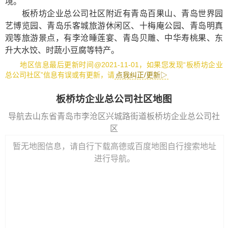
境。
板桥坊企业总公司社区附近有
青岛百果山
、
青岛世界园
艺博览园
、
青岛乐客城旅游休闲区
、
十梅庵公园
、
青岛明真
观
等旅游景点，有
李沧睡莲宴
、
青岛贝雕
、
中华寿桃果
、
东
升大水饺
、
时蔬小豆腐
等特产。
地区信息最后更新时间@2021-11-01，如果您发现“板桥坊企业
总公司社区”信息有误或有更新，请
点我纠正/更新▷
板桥坊企业总公司社区地图
导航去山东省青岛市李沧区兴城路街道板桥坊企业总公司社
区
暂无地图信息，请自行下载高德或百度地图自行搜索地址
进行导航。