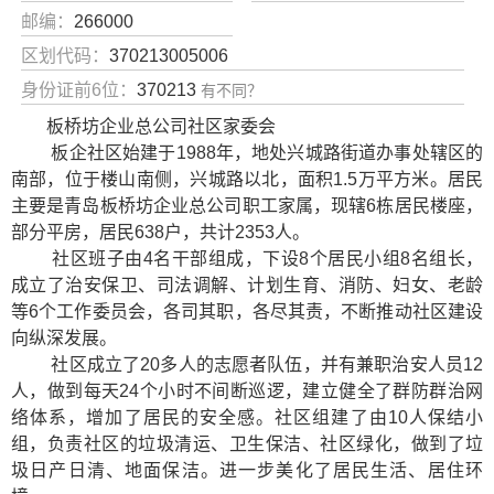
邮编：
266000
区划代码：
370213005006
身份证前6位：
370213
有不同？
板桥坊企业总公司社区家委会
板企社区始建于1988年，地处兴城路街道办事处辖区的
南部，位于楼山南侧，兴城路以北，面积1.5万平方米。居民
主要是青岛板桥坊企业总公司职工家属，现辖6栋居民楼座，
部分平房，居民638户，共计2353人。
社区班子由4名干部组成，下设8个居民小组8名组长，
成立了治安保卫、司法调解、计划生育、消防、妇女、老龄
等6个工作委员会，各司其职，各尽其责，不断推动社区建设
向纵深发展。
社区成立了20多人的志愿者队伍，并有兼职治安人员12
人，做到每天24个小时不间断巡逻，建立健全了群防群治网
络体系，增加了居民的安全感。社区组建了由10人保结小
组，负责社区的垃圾清运、卫生保洁、社区绿化，做到了垃
圾日产日清、地面保洁。进一步美化了居民生活、居住环