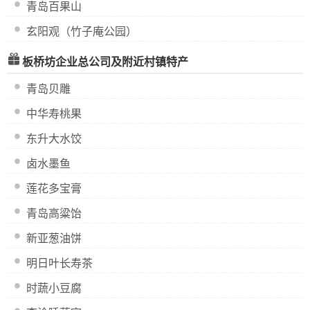
青岛百果山
玄阳观（竹子庵公园）
板桥坊企业总公司及附近村镇特产
青岛贝雕
中华寿桃果
东升大水饺
卤水墨鱼
莲花多宝膏
青岛高粱饴
新亚葱油饼
明日叶长寿茶
时蔬小豆腐