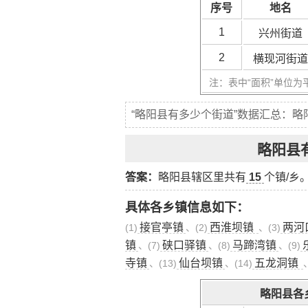
序号
地名
1
兴州街道
2
横现河街道
注：表中“面积”单位为
“略阳县有多少个街道”数据汇总：略
略阳县
答案：
略阳县辖区里共有
15
个镇/乡
具体各乡镇信息如下：
接官亭镇
西淮坝镇
两河
(1)
、(2)
、(3)
镇
硖口驿镇
马蹄湾镇
、(7)
、(8)
、(9)
寺镇
仙台坝镇
五龙洞镇
、(13)
、(14)
略阳县各