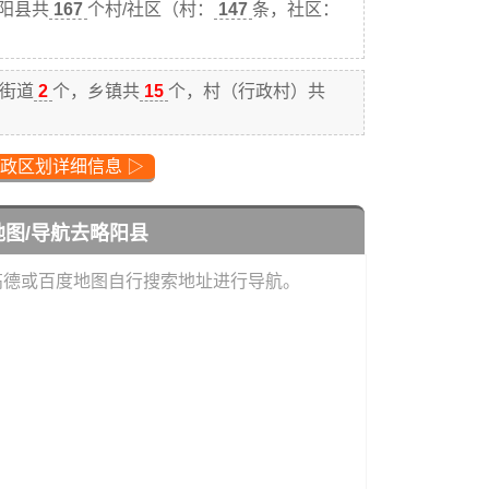
略阳县共
167
个村/社区（村：
147
条，社区：
街道
2
个，乡镇共
15
个，村（行政村）共
政区划详细信息 ▷
地图/导航去略阳县
高德或百度地图自行搜索地址进行导航。