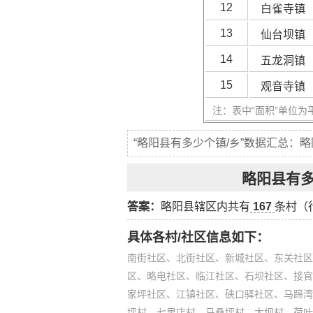
12
白雀寺镇
13
仙台坝镇
14
五龙洞镇
15
观音寺镇
注：表中“面积”单位为
“略阳县有多少个镇/乡”数据汇总：
略阳县有
答案：
略阳县辖区内共有
167
条村（
具体各村/社区信息如下：
南街社区、北街社区、新城社区、东关社区
区、略电社区、临江社区、石坝社区、接官
家坪社区、江镇社区、硖口驿社区、马蹄湾
坪村、七里店村、马桑坪村、大坝村、荷叶