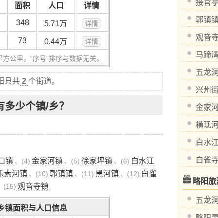
接官亭
面积
人口
详情
郭镇镇
348
5.71万
详情
观音寺
73
0.44万
详情
马蹄湾
平方公里，“序号”排序与数据无关。
五龙洞
阳县共
2
个街道。
兴州街
有多少个镇/乡？
金家河
横现河
。
白水江
白雀寺
口镇
金家河镇
徐家坪镇
白水江
、(4)
、(5)
、(6)
乐素河镇
郭镇镇
黑河镇
白雀
、(10)
、(11)
、(12)
略阳旅
观音寺镇
、(15)
五龙
乡镇面积与人口信息
略阳