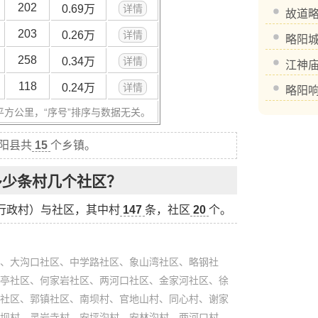
202
0.69万
详情
故道
203
0.26万
详情
略阳
258
0.34万
详情
江神
118
0.24万
详情
略阳
平方公里，“序号”排序与数据无关。
略阳县共
15
个乡镇。
多少条村几个社区？
行政村）与社区，其中村
147
条，社区
20
个。
、大沟口社区、中学路社区、象山湾社区、略钢社
亭社区、何家岩社区、两河口社区、金家河社区、徐
社区、郭镇社区、南坝村、官地山村、同心村、谢家
坝村、灵岩寺村、安坪沟村、安林沟村、两河口村、