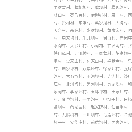
吴家营村、牌坊坝村、磨坝村、横现河村、
林口村、亮马台村、麻柳铺村、腰庄村、西
村、贤村村、东淮村、梁家河村、大沟村、
天台村、寒峰村、惠家坝村、黄家沟村、明
村、周家坝村、朱儿坝村、街口村、青岗坪
水沟村、大沙坝村、小河村、甘溪沟村、封
硖口驿村、五涧桥村、王家营村、陈家坝村
坝村、史家庄村、付家山村、禅觉寺村、乐
村、周家坪村、双集垭村、徐家坝村、瓦房
河村、大石湾村、干河坝村、寺沟村、铧厂
庄村、北河沟村、黑河坝村、高家坎村、和
家河村、李家坪村、五郎坪村、王家庄村、
村、贤草沟村、一里沟村、中坝子村、白杨
蒿坝村、蔡家营村、赵家院村、仙台坝村、
村、九股树村、三川坝村、马莲坪村、金池
垭子村、安华庄村、前后沟村、孟家河村、