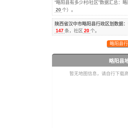
“略阳县有多少村/社区”数据汇总：
20
个）。
陕西省汉中市略阳县行政区划数据：
147
条，社区
20
个。
略阳县行
略阳县
暂无地图信息，请自行下载