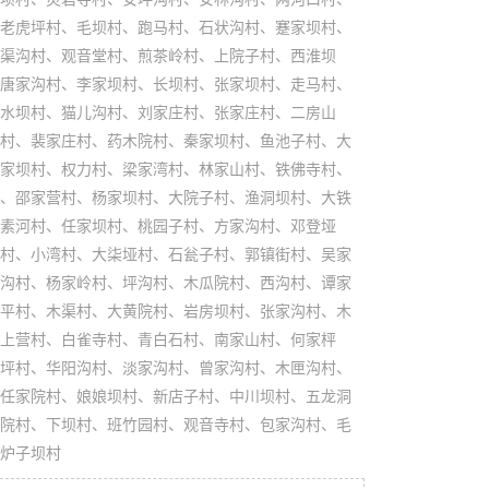
老虎坪村、毛坝村、跑马村、石状沟村、蹇家坝村、
渠沟村、观音堂村、煎茶岭村、上院子村、西淮坝
唐家沟村、李家坝村、长坝村、张家坝村、走马村、
水坝村、猫儿沟村、刘家庄村、张家庄村、二房山
村、裴家庄村、药木院村、秦家坝村、鱼池子村、大
家坝村、权力村、梁家湾村、林家山村、铁佛寺村、
、邵家营村、杨家坝村、大院子村、渔洞坝村、大铁
素河村、任家坝村、桃园子村、方家沟村、邓登垭
村、小湾村、大柒垭村、石瓮子村、郭镇街村、吴家
沟村、杨家岭村、坪沟村、木瓜院村、西沟村、谭家
平村、木渠村、大黄院村、岩房坝村、张家沟村、木
上营村、白雀寺村、青白石村、南家山村、何家枰
坪村、华阳沟村、淡家沟村、曾家沟村、木匣沟村、
任家院村、娘娘坝村、新店子村、中川坝村、五龙洞
院村、下坝村、班竹园村、观音寺村、包家沟村、毛
炉子坝村