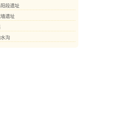
略阳段遗址
城墙遗址
庙
响水沟