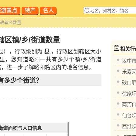
旅游景点
特产
名人
行政辖区数量
辖区镇/乡/街道数量
相关行
县），行政级别为
县
，行政区划辖区大小
里，您知道略阳一共有多少个镇/乡/街道
汉中
据，进一步了解略阳辖区内的地名信息。
乐素河
有多少个街道？
硖口驿
徐家坪
两河口
仙台坝
西淮坝
街道面积与人口信息