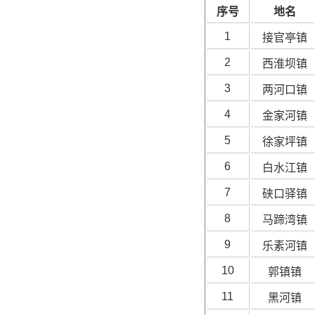
序号
地名
1
接官亭镇
2
西淮坝镇
3
两河口镇
4
金家河镇
5
徐家坪镇
6
白水江镇
7
硖口驿镇
8
马蹄湾镇
9
乐素河镇
10
郭镇镇
11
黑河镇