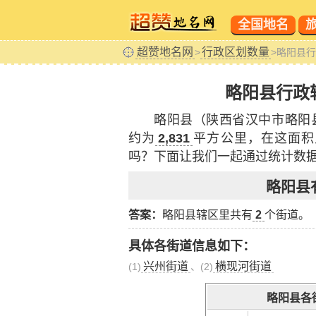
全国地名
超赞地名网
行政区划数量
>
>略阳县
略阳县行政
略阳县（陕西省汉中市略阳
约为
2,831
平方公里，在这面积
吗？下面让我们一起通过统计数
略阳县
答案：
略阳县辖区里共有
2
个街道。
具体各街道信息如下：
兴州街道
横现河街道
(1)
、(2)
略阳县各