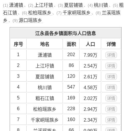
潇浦镇
上江圩镇
夏层铺镇
桃川镇
粗
(1)
、(2)
、(3)
、(4)
、(5)
石江镇
松柏瑶族乡
千家峒瑶族乡
兰溪瑶族
、(6)
、(7)
、(8)
乡
源口瑶族乡
、(9)
江永县各乡镇面积与人口信息
序号
地名
面积
人口
详情
1
202
潇浦镇
7.99万
详情
2
86
上江圩镇
2.54万
详情
3
120
夏层铺镇
2.61万
详情
4
547
桃川镇
4.58万
详情
5
169
粗石江镇
2.02万
详情
6
228
松柏瑶族乡
2.94万
详情
7
160
千家峒瑶族乡
2.34万
详情
8
66
兰溪瑶族乡
0.99万
详情