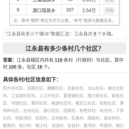
9
207
源口瑶族乡
2.54万
详情
注：表中“面积”单位为平方公里，“序号”排序与数据无关。
“江永县有多少个镇/乡”数据汇总：江永县共
9
个乡镇。
江永县有多少条村几个社区？
答案：
江永县辖区内共有
116
条村（行政村）与社区，其中
村
100
条，社区
16
个。
具体各村/社区信息如下：
四方井社区、凤凰社区、麒麟社区、永新社区、允山社区、塘北社区
村、工业园社区村、上江圩社区、夏层铺社区、隆兴街社区、新街社
区、书馆社区、第四社区、桃源社区村、粗石江社区、松柏社区、黄
甲岭社区、古龙社区、源口社区、回岗村、枇杷井村、向光村、下界
头村、何家湾村、车田村、古宅新村、石角村、团结村、接龙桥村、
紫荆村、和兴村、锦江村、龙田村、甘益村、夏湾村、呼家村、桐口