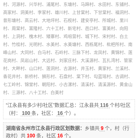
村、河源村、兴华村、浦尾村、东塘村、马蹄村、水田村、东铺村、
高家村、洞美村、李家村、雄川村、上甘棠村、下甘棠村、福洞村、
昔形塘村、高云村、大地坪村、石枧村、建安亭村、所城村、里川
村、周棠村、富隆村、六十工村、新宅村、邑口村、富美村、向阳
村、上洞村、槐木村、矮寨村、鸡咀营村、城下村、宋村村、白土
村、竹桂村、光明村、水美村、水美塘村、西栎尾村、枇杷所村、南
峰山村、大同村、白马村、石岭村、三脉下村、龙凤村、黄锦村、莲
花岗村、凤岩山村、大远村、刘家庄村、大溪源村、瓦扎湾村、管家
村、大畔村、山口村、莲洞村、古源村、井玉村、黄家村、兰溪村、
香花井村、新桥村、狮形村、石盘村、棠下村、勾蓝瑶村、古调村、
七工岭村、锦堂村、朝阳村、小古漯村、清溪村、清溪源村、黄金山
村、三源村、八十工村、白美村
“江永县有多少村/社区”数据汇总：江永县共
116
个村/社区
（村：
100
条，社区：
16
个）。
湖南省永州市江永县行政区划数据：
乡镇共
9
个，村（行
政村）共
100
条，社区
16
个。