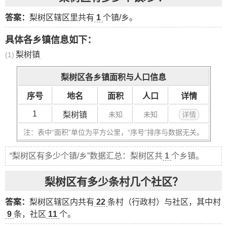
答案：
梨树区辖区里共有
1
个镇/乡。
具体各乡镇信息如下：
梨树镇
(1)
梨树区各乡镇面积与人口信息
序号
地名
面积
人口
详情
1
梨树镇
未知
未知
详情
注：表中“面积”单位为平方公里，“序号”排序与数据无关。
“梨树区有多少个镇/乡”数据汇总：梨树区共
1
个乡镇。
梨树区有多少条村几个社区？
答案：
梨树区辖区内共有
22
条村（行政村）与社区，其中村
9
条，社区
11
个。