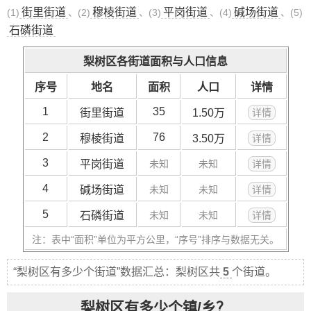
街里街道
穆棱街道
平岗街道
碱场街道
(1)
、(2)
、(3)
、(4)
、(5)
石磷街道
梨树区各街道面积与人口信息
序号
地名
面积
人口
详情
1
35
街里街道
1.50万
详情
2
76
穆棱街道
3.50万
详情
3
平岗街道
未知
未知
详情
4
碱场街道
未知
未知
详情
5
石磷街道
未知
未知
详情
注：表中“面积”单位为平方公里，“序号”排序与数据无关。
“梨树区有多少个街道”数据汇总：梨树区共
5
个街道。
梨树区有多少个镇/乡？