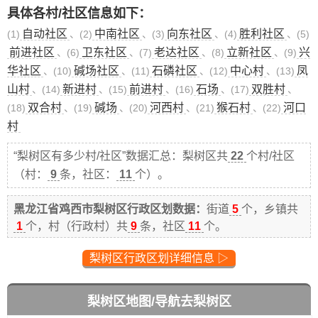
具体各村/社区信息如下：
自动社区
中南社区
向东社区
胜利社区
(1)
、(2)
、(3)
、(4)
、(5)
前进社区
卫东社区
老达社区
立新社区
兴
、(6)
、(7)
、(8)
、(9)
华社区
碱场社区
石磷社区
中心村
凤
、(10)
、(11)
、(12)
、(13)
山村
新进村
前进村
石场
双胜村
、(14)
、(15)
、(16)
、(17)
、
双合村
碱场
河西村
猴石村
河口
(18)
、(19)
、(20)
、(21)
、(22)
村
“梨树区有多少村/社区”数据汇总：梨树区共
22
个村/社区
（村：
9
条，社区：
11
个）。
黑龙江省鸡西市梨树区行政区划数据：
街道
5
个，乡镇共
1
个，村（行政村）共
9
条，社区
11
个。
梨树区行政区划详细信息 ▷
梨树区地图/导航去梨树区