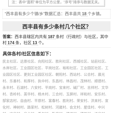
注：表中“面积”单位为平方公里，“序号”排序与数据无关。
“西丰县有多少个镇/乡”数据汇总：西丰县共
18
个乡镇。
西丰县有多少条村几个社区？
答案：
西丰县辖区内共有
187
条村（行政村）与社区，其中
村
174
条，社区
13
个。
具体各村/社区信息如下：
民主社区、远景社区、向阳社区、胜利社区、西城社区、站前社区、
水岸社区、工业园区社区、平岗社区、裕和社区、工业园区社区、工
业园区社区、更刻工业园区社区、朝阳村、西站村、公合村、晨光
村、乐善村、和厚村、执中村、东昌村、林昌村、茂林村、顺德村、
永丰村、石湖村、六安村、平岗村、宝来村、碱厂村、吉祥村、文华
村、杏岭村、英华村、杨木村、三合村、玉屏村、祥和村、安乐村、
郜家店村、自由村、平原村、富春村、胜利村、荣安村、洪来村、宣
化村、神树村、路家村、松树村、河崴村、会文村、屋佳村、中兴