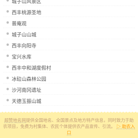
城子山风景区
西丰桃源圣地
普庵观
城子山山城
西丰向阳寺
宝兴水库
西丰中和湖度假村
冰砬山森林公园
沙河南冈遗址
天德玉振山城
超赞地名网
提供全国地名、全国景点及地方特产信息
，同时致力于助
农项目，免费为村集体、农民个体提供农产品宣传、引流。
▷ 助农入
口