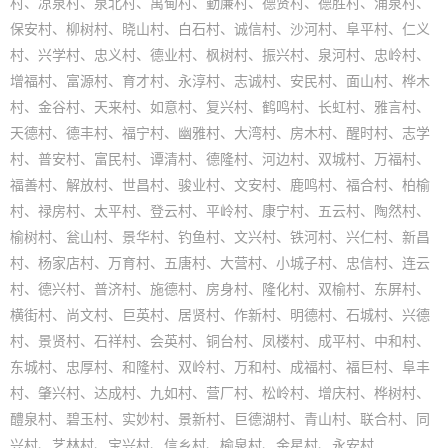
村、凉泉村、泉北村、禹甸村、勤廉村、德贤村、德胜村、涌泉村、
保安村、柳树村、晓山村、白石村、诚信村、沙河村、阜平村、仁义
村、兴学村、忠义村、德业村、枫树村、振兴村、泉河村、忠岭村、
增福村、富源村、育才村、永淳村、志诚村、安民村、面山村、桦木
村、金谷村、天来村、如意村、复兴村、鹤鸣村、长虹村、雅言村、
天德村、德丰村、福宁村、幽雅村、大湾村、房木村、醒时村、志学
村、普安村、富民村、谭清村、德隆村、河边村、双城村、万福村、
福善村、解放村、世昌村、骏业村、文安村、鹿鸣村、福合村、柏榆
村、禄房村、太平村、登云村、平岭村、康宁村、五云村、陶然村、
榆树村、瓮山村、景华村、钓鱼村、文兴村、铁河村、兴仁村、新昌
村、杨家店村、万育村、五唐村、大营村、小城子村、忠信村、连云
村、德兴村、普济村、施德村、房身村、隆化村、双榆村、东屏村、
横街村、尚文村、巨英村、居贤村、作新村、明德村、石城村、兴德
村、景贤村、石祥村、会英村、铜台村、凤楼村、成平村、中和村、
东城村、忠厚村、和隆村、双岭村、万和村、成福村、福巨村、阜丰
村、肇兴村、达成村、九如村、营厂村、松岭村、增庆村、桦树村、
醴泉村、碧玉村、实妙村、景新村、巨德湖村、青山村、联合村、同
兴村、艺林村、宝兴村、信乡村、榆泉村、金星村、永安村