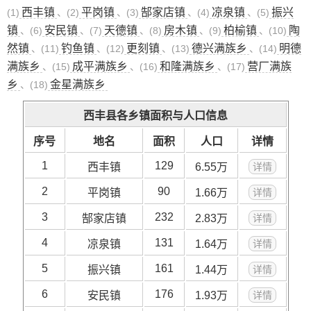
西丰镇
平岗镇
郜家店镇
凉泉镇
振兴
(1)
、(2)
、(3)
、(4)
、(5)
镇
安民镇
天德镇
房木镇
柏榆镇
陶
、(6)
、(7)
、(8)
、(9)
、(10)
然镇
钓鱼镇
更刻镇
德兴满族乡
明德
、(11)
、(12)
、(13)
、(14)
满族乡
成平满族乡
和隆满族乡
营厂满族
、(15)
、(16)
、(17)
乡
金星满族乡
、(18)
西丰县各乡镇面积与人口信息
序号
地名
面积
人口
详情
1
129
西丰镇
6.55万
详情
2
90
平岗镇
1.66万
详情
3
232
郜家店镇
2.83万
详情
4
131
凉泉镇
1.64万
详情
5
161
振兴镇
1.44万
详情
6
176
安民镇
1.93万
详情