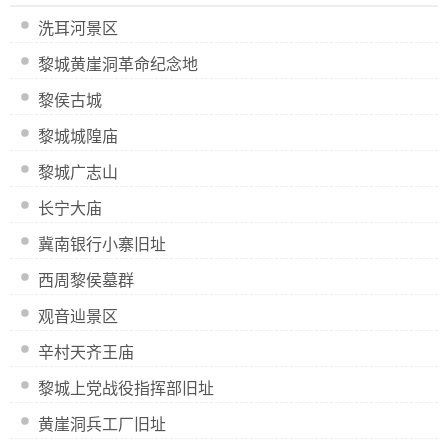
洗耳河景区
黎城黄崖洞革命纪念地
黎侯古城
黎城城隍庙
黎城广志山
长宁大庙
冀南银行小寨旧址
西周黎侯墓群
观音辿景区
辛村天齐王庙
黎城上党战役指挥部旧址
黄崖洞兵工厂旧址