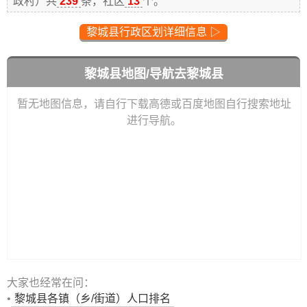
政村）共
239
条，社区
13
个。
黎城县行政区划详细信息 ▷
黎城县地图/导航去黎城县
暂无地图信息，请自行下载高德或百度地图自行搜索地址
进行导航。
大家也经常在问：
•
黎城县
各镇（乡/街道）人口排名