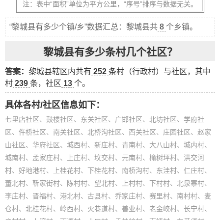
注：表中“面积”单位为平方公里，“序号”排序与数据无关。
“黎城县有多少个镇/乡”数据汇总：黎城县共
8
个乡镇。
黎城县有多少条村几个社区？
答案：
黎城县辖区内共有
252
条村（行政村）与社区，其中
村
239
条，社区
13
个。
具体各村/社区信息如下：
七里店社区、鼓楼社区、东关社区、广邯社区、北坊社区、学府社
区、仵桥社区、南关社区、北桥沟社区、西关社区、庄园社区、赵家
山社区、华府社区、城西村、新庄村、青南村、大八山村、城内村、
城南村、孟家庄村、上庄村、坟交村、元南村、榆树坪村、洪交河
村、好地港村、上桂花村、下桂花村、南桥沟村、东洼村、仁庄村、
董北村、靳家街村、陈村村、望北村、上村村、下村村、北泉寨村、
李庄村、晋福村、港北村、古县村、乔家庄村、赛里村、南村村、麦
仓村、北桂花村、岭西村、火巷道村、善业村、老金峧村、长宁村、