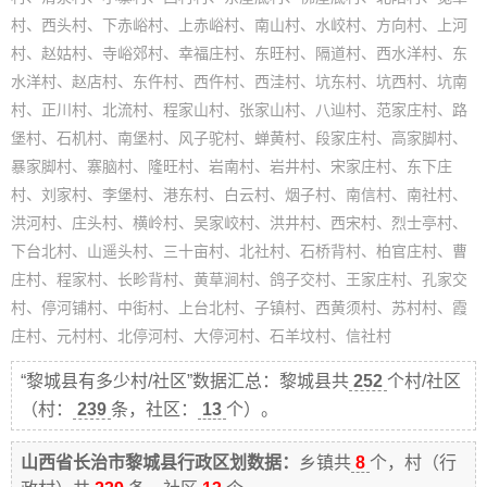
村、西头村、下赤峪村、上赤峪村、南山村、水峧村、方向村、上河
村、赵姑村、寺峪郊村、幸福庄村、东旺村、隔道村、西水洋村、东
水洋村、赵店村、东仵村、西仵村、西洼村、坑东村、坑西村、坑南
村、正川村、北流村、程家山村、张家山村、八辿村、范家庄村、路
堡村、石机村、南堡村、风子驼村、蝉黄村、段家庄村、高家脚村、
暴家脚村、寨脑村、隆旺村、岩南村、岩井村、宋家庄村、东下庄
村、刘家村、李堡村、港东村、白云村、烟子村、南信村、南社村、
洪河村、庄头村、横岭村、吴家峧村、洪井村、西宋村、烈士亭村、
下台北村、山遥头村、三十亩村、北社村、石桥背村、柏官庄村、曹
庄村、程家村、长畛背村、黄草涧村、鸽子交村、王家庄村、孔家交
村、停河铺村、中街村、上台北村、子镇村、西黄须村、苏村村、霞
庄村、元村村、北停河村、大停河村、石羊坟村、信社村
“黎城县有多少村/社区”数据汇总：黎城县共
252
个村/社区
（村：
239
条，社区：
13
个）。
山西省长治市黎城县行政区划数据：
乡镇共
8
个，村（行