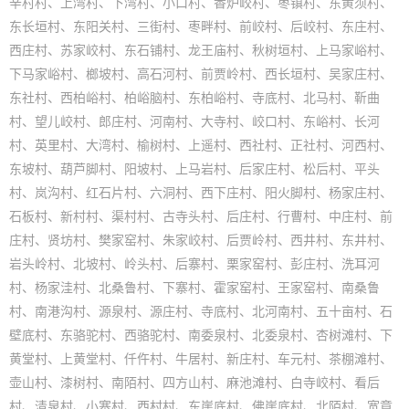
辛村村、上湾村、下湾村、小口村、香炉峧村、枣镇村、东黄须村、
东长垣村、东阳关村、三街村、枣畔村、前峧村、后峧村、东庄村、
西庄村、苏家峧村、东石铺村、龙王庙村、秋树垣村、上马家峪村、
下马家峪村、榔坡村、高石河村、前贾岭村、西长垣村、吴家庄村、
东社村、西柏峪村、柏峪脑村、东柏峪村、寺底村、北马村、靳曲
村、望儿峧村、郎庄村、河南村、大寺村、峧口村、东峪村、长河
村、英里村、大湾村、榆树村、上遥村、西社村、正社村、河西村、
东坡村、葫芦脚村、阳坡村、上马岩村、后家庄村、松后村、平头
村、岚沟村、红石片村、六洞村、西下庄村、阳火脚村、杨家庄村、
石板村、新村村、渠村村、古寺头村、后庄村、行曹村、中庄村、前
庄村、贤坊村、樊家窑村、朱家峧村、后贾岭村、西井村、东井村、
岩头岭村、北坡村、岭头村、后寨村、栗家窑村、彭庄村、洗耳河
村、杨家洼村、北桑鲁村、下寨村、霍家窑村、王家窑村、南桑鲁
村、南港沟村、源泉村、源庄村、寺底村、北河南村、五十亩村、石
壁底村、东骆驼村、西骆驼村、南委泉村、北委泉村、杏树滩村、下
黄堂村、上黄堂村、仟仵村、牛居村、新庄村、车元村、茶棚滩村、
壶山村、漆树村、南陌村、四方山村、麻池滩村、白寺峧村、看后
村、清泉村、小寨村、西村村、东崖底村、佛崖底村、北陌村、宽章