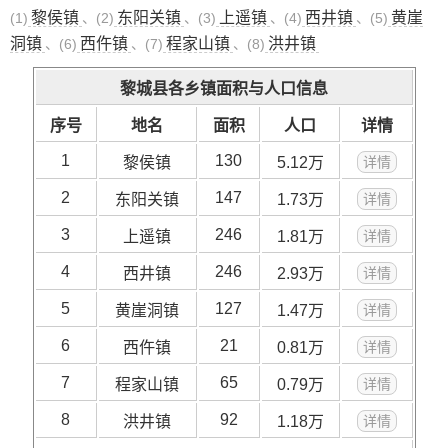
黎侯镇
东阳关镇
上遥镇
西井镇
黄崖
(1)
、(2)
、(3)
、(4)
、(5)
洞镇
西仵镇
程家山镇
洪井镇
、(6)
、(7)
、(8)
黎城县各乡镇面积与人口信息
序号
地名
面积
人口
详情
1
130
黎侯镇
5.12万
详情
2
147
东阳关镇
1.73万
详情
3
246
上遥镇
1.81万
详情
4
246
西井镇
2.93万
详情
5
127
黄崖洞镇
1.47万
详情
6
21
西仵镇
0.81万
详情
7
65
程家山镇
0.79万
详情
8
92
洪井镇
1.18万
详情