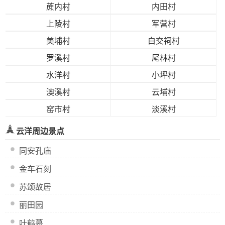
蔗内村
内田村
上陵村
军营村
美埔村
白交祠村
罗溪村
尾林村
水洋村
小坪村
澳溪村
云埔村
窑市村
淡溪村
云洋周边景点
同安孔庙
金车石刻
苏颂故居
丽田园
叶鹤墓