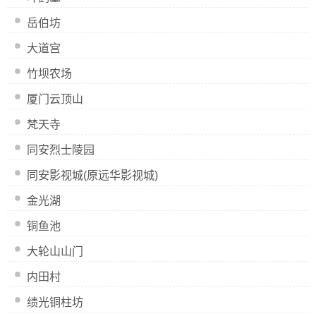
岳伯坊
大道宫
竹坝农场
厦门云顶山
梵天寺
同安烈士陵园
同安影视城(原远华影视城)
金光湖
铜鱼池
大轮山山门
内田村
绩光铜柱坊