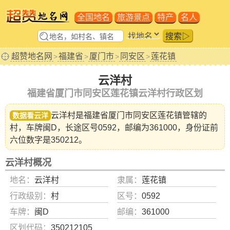
全国地名
旅游景点
特产
名人
搜索▷
超赞地名网
福建省
厦门市
同安区
莲花镇
>
>
>
>
云洋村
福建省厦门市同安区莲花镇云洋村行政区划
云洋村是福建省
厦门市同安区莲花镇
管辖的
数据看云洋
村，车牌闽D，长途区号0592，邮编为361000，身份证前
六位数字是350212。
云洋村概况
地名：
云洋村
隶属：
莲花镇
行政级别：
村
区号：
0592
车牌：
闽D
邮编：
361000
区划代码：
350212105