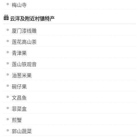
梅山寺
云洋及附近村镇特产
厦门漆线雕
莲花高山茶
青津果
莲山铁观音
油葱米果
碗仔果
文昌鱼
菲菜盒
煎蟹
郭山蔬菜