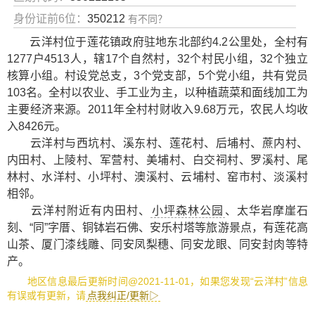
身份证前6位：
350212
有不同？
云洋村位于莲花镇政府驻地东北部约4.2公里处，全村有
1277户4513人，辖17个自然村，32个村民小组，32个独立
核算小组。村设党总支，3个党支部，5个党小组，共有党员
103名。全村以农业、手工业为主，以种植蔬菜和面线加工为
主要经济来源。2011年全村村财收入9.68万元，农民人均收
入8426元。
云洋村与西坑村、溪东村、莲花村、后埔村、蔗内村、
内田村、上陵村、军营村、美埔村、白交祠村、罗溪村、尾
林村、水洋村、小坪村、澳溪村、云埔村、窑市村、淡溪村
相邻。
云洋村附近有
内田村
、
小坪森林公园
、
太华岩摩崖石
刻
、
“同”字厝
、
铜钵岩石佛
、
安乐村塔
等旅游景点，有
莲花高
山茶
、
厦门漆线雕
、
同安凤梨穗
、
同安龙眼
、
同安封肉
等特
产。
地区信息最后更新时间@2021-11-01，如果您发现“云洋村”信息
有误或有更新，请
点我纠正/更新▷