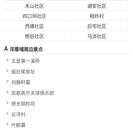
禾山社区
湖安社区
四口圳社区
柑岭村
西塘社区
后宅社区
梧侣社区
乌涂社区
洋厝埔周边景点
五显第一溪桥
磁灶尾窑址
刘静轩墓
凯歌高尔夫球俱乐部
绩光铜柱坊
云洋村
叶鹤墓