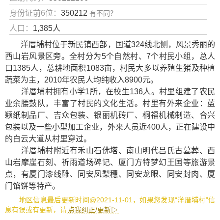
身份证前6位：
350212
有不同？
人口：
1,385人
洋厝埔村位于新民镇西部，国道324线北侧，风景秀丽的
西山岩风景区旁。全村分为5个自然村、7个村民小组，总人
口1385人，总耕地面积1083亩，村民大多以养殖生猪及种植
蔬菜为主，2010年农民人均纯收入8900元。
洋厝埔村拥有小学1所，在校生136人。村里组建了农民
业余腰鼓队，丰富了村民的文化生活。村里有外来企业：蓝
颖纸制品厂、吉众包装、银丽机砖厂、桐福机械制造、合兴
包装以及一些小型加工企业，外来人员近400人，正在建设中
的白云大道从村里穿过。
洋厝埔村附近有
禾山石佛塔
、
南山明代吕氏古墓葬
、
西
山岩摩崖石刻
、
祈雨道场碑记
、
厦门方特梦幻王国
等旅游景
点，有
厦门漆线雕
、
同安凤梨穗
、
同安龙眼
、
同安封肉
、
厦
门馅饼
等特产。
地区信息最后更新时间@2021-11-01，如果您发现“洋厝埔村”信
息有误或有更新，请
点我纠正/更新▷