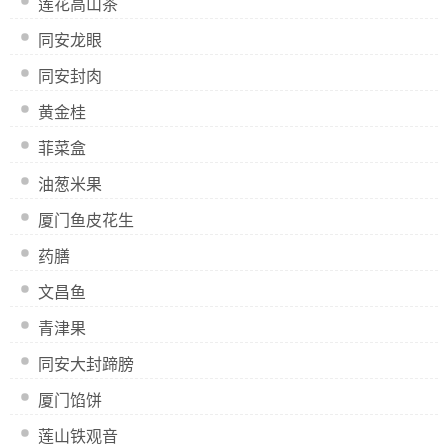
莲花高山茶
同安龙眼
同安封肉
黄金桂
菲菜盒
油葱米果
厦门鱼皮花生
药膳
文昌鱼
青津果
同安大封蹄膀
厦门馅饼
莲山铁观音