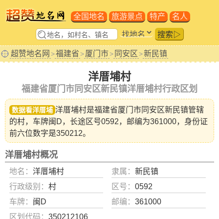
全国地名
旅游景点
特产
名人
搜索▷
超赞地名网
福建省
厦门市
同安区
新民镇
>
>
>
>
洋厝埔村
福建省厦门市同安区新民镇洋厝埔村行政区划
洋厝埔村是福建省
厦门市同安区新民镇
管辖
数据看洋厝埔
的村，车牌闽D，长途区号0592，邮编为361000，身份证
前六位数字是350212。
洋厝埔村概况
地名：
洋厝埔村
隶属：
新民镇
行政级别：
村
区号：
0592
车牌：
闽D
邮编：
361000
区划代码：
350212106