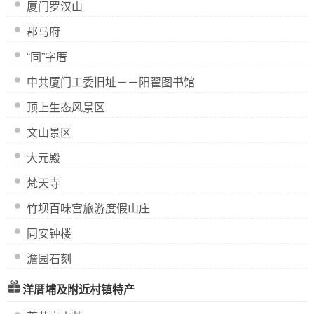
厦门罗汉山
郡马府
“同”字厝
中共厦门工委旧址－－阳翟图书馆
顶上生态风景区
文山景区
大元殿
梵天寺
竹坝百味宫旅游度假山庄
同安钟楼
澹园石刻
洋厝埔及附近村镇特产