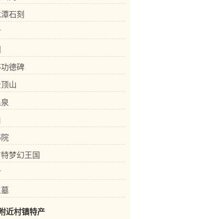
龙潭石刻
村
园
亭功德碑
云顶山
温泉
山
书院
方特梦幻王国
村
江墓
附近村镇特产