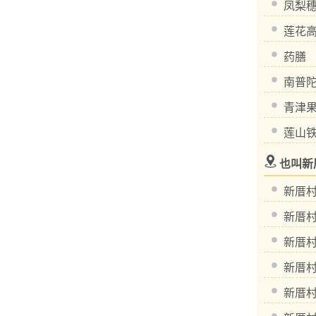
凤梨
莲花
药膳
南普
青津
莲山
也叫新
新厝
新厝
新厝
新厝
新厝