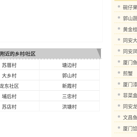
碗仔
郭山
黄金
同安
同安
附近的乡村/社区
厦门
苏厝村
塘边村
煎蟹
大乡村
郭山村
厦门
龙东社区
新霞村
菲菜
埔后村
三忠村
同安
苏店村
洪塘村
文昌
厦门