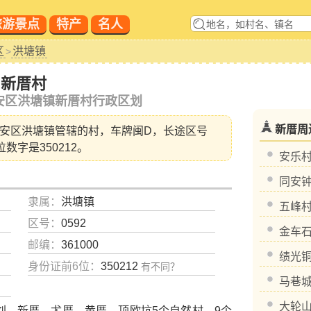
旅游景点
特产
名人
区
洪塘镇
>
新厝村
安区洪塘镇新厝村行政区划
新厝周
安区洪塘镇
管辖的村，车牌闽D，长途区号
位数字是350212。
安乐
同安
隶属：
洪塘镇
五峰
区号：
0592
金车
邮编：
361000
绩光
身份证前6位：
350212
有不同？
马巷
大轮
、新厝、尤厝、黄厝、顶欧坑5个自然村，9个