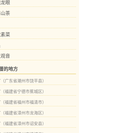
穗龙眼
高山茶
陀素菜
果
铁观音
厝的地方
村
（广东省潮州市饶平县）
村
（福建省宁德市蕉城区）
村
（福建省福州市福清市）
村
（福建省漳州市龙海区）
村
（福建省漳州市诏安县）