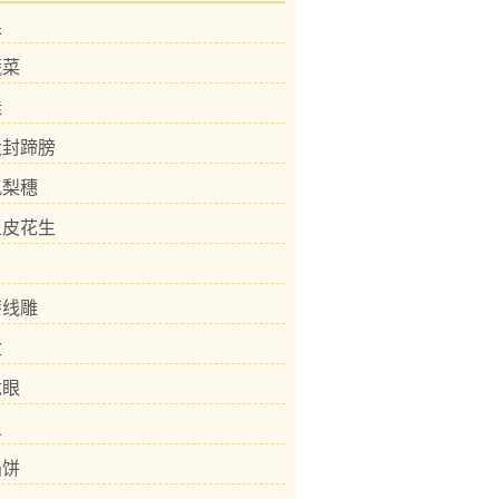
果
蔬菜
桂
大封蹄膀
凤梨穗
鱼皮花生
漆线雕
盒
龙眼
鱼
馅饼