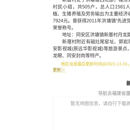
村民小组，共505户，总人口158
植、生猪养殖及劳务输出为主要经济收入
7924元。曾获得2011年洪塘镇“先
荣誉称号。
地址：同安区洪塘镇新厝村月龙路新厝文化
新厝村附近有
磁灶尾窑址
、
郭岩
安影视城(原远华影视城)
等旅游景点
龙眼
、
同安封肉
等特产。
地区信息最后更新时间@2021-11-0
更新▷
导航去福建省
暂无地图信息，请自行下载