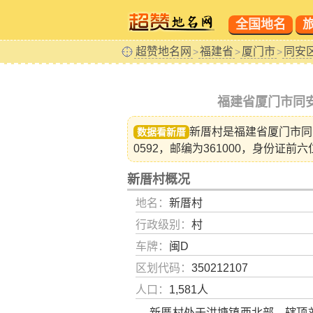
全国地名
超赞地名网
福建省
厦门市
同安
>
>
>
福建省厦门市同
新厝村是福建省
厦门市同
数据看新厝
0592，邮编为361000，身份证前六
新厝村概况
地名：
新厝村
行政级别：
村
车牌：
闽D
区划代码：
350212107
人口：
1,581人
新厝村处于洪塘镇西北部，辖顶刘