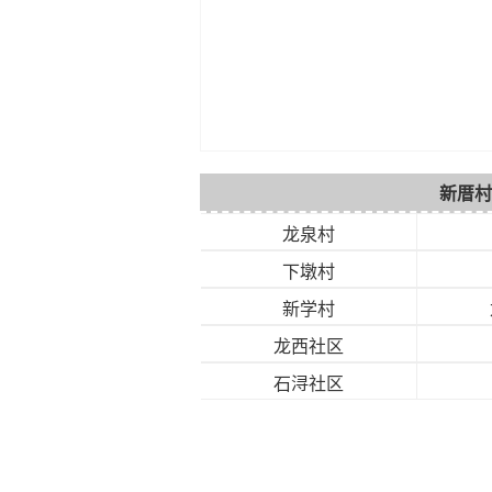
新厝村
龙泉村
下墩村
新学村
龙西社区
石浔社区