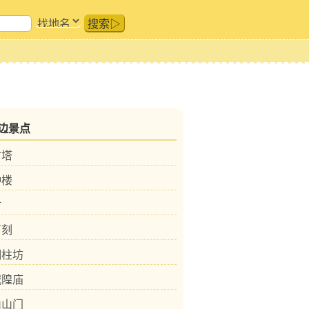
搜索▷
边景点
村塔
钟楼
村
石刻
铜柱坊
城隍庙
山山门