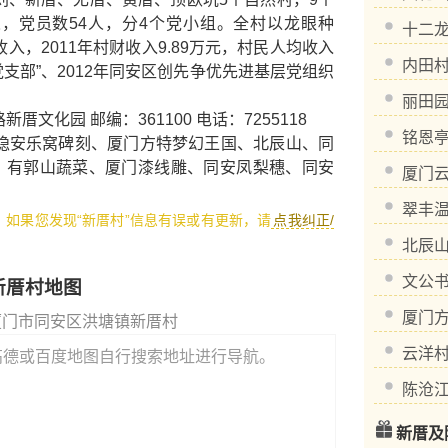
1人，党员数54人，分4个党小组。全村以龙眼种
十二
，2011年村财收入9.89万元，村民人均收入
内田
进党支部”、2012年同安区创先争优先进基层党组织
丽田
园 邮编：361100 电话：7255118
铭恩
隐安乐窝碑刻
、
厦门方特梦幻王国
、
北辰山
、
同
，有
郭山蔬菜
、
厦门漆线雕
、
同安凤梨穗
、
同安
厦门
翠丰
1，如果您发现“新厝村”信息有误或有更新，请
点我纠正/
北辰
文公
新厝村地图
厦门
厦门市同安区洪塘镇新厝村
云洋
高德或百度地图自行搜索地址进行导航。
陈沧
新厝及