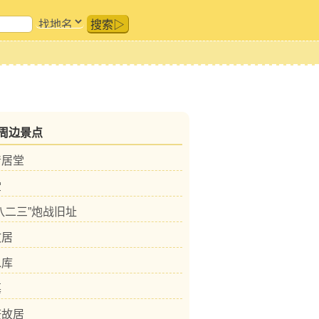
搜索▷
周边景点
清居堂
堂
八二三”炮战旧址
故居
水库
墓
庚故居