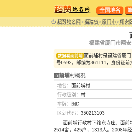
全国地名
超赞地名网
福建省
厦门市
翔安
>
>
>
福建省厦门市翔安
面前埔村是福建省
厦门
数据看面前埔
号0592，邮编为361111，身份证前
面前埔村概况
地名：
面前埔村
行政级别：
村
车牌：
闽D
区划代码：
350213103
面前埔行政村下辖东寺庄、面前埔
2514亩，425户，1313人。200