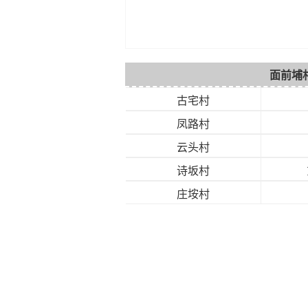
面前埔
古宅村
凤路村
云头村
诗坂村
庄垵村