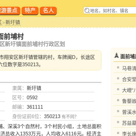
旅游景点
特产
名人
区
新圩镇
>
面前埔村
区新圩镇面前埔村行政区划
面前埔
市翔安区新圩镇
管辖的村，车牌闽D，长途区
六位数字是350213。
马巷
合安
隶属：
新圩镇
大嶝“
区号：
0592
鲁藜
邮编：
361111
曾溪
身份证前6位：
350213
有不同？
苏益
、深溪3个自然村，3个村民小组，土地总面积
8年经济总收入1353万元，人均收入6116元。经济主
李长