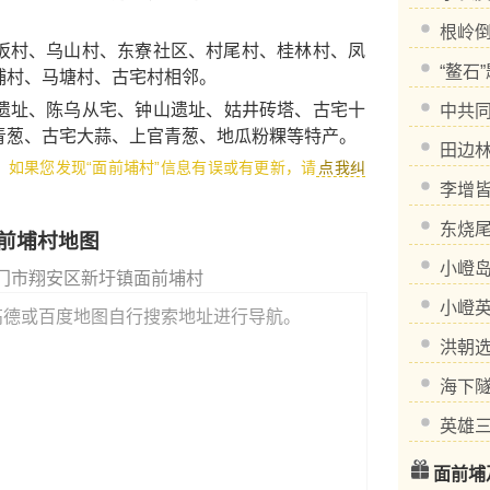
根岭
村、乌山村、东寮社区、村尾村、桂林村、凤
“鳌石
埔村、马塘村、古宅村相邻。
遗址
、
陈乌从宅
、
钟山遗址
、
姑井砖塔
、
古宅十
中共
青葱
、
古宅大蒜
、
上官青葱
、
地瓜粉粿
等特产。
田边
1，如果您发现“面前埔村”信息有误或有更新，请
点我纠
李增
东烧
前埔村地图
小嶝
门市翔安区新圩镇面前埔村
小嶝
高德或百度地图自行搜索地址进行导航。
洪朝
海下
英雄
面前埔