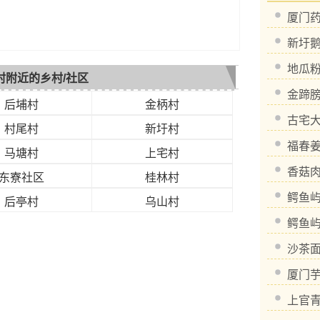
厦门
新圩
地瓜
村附近的乡村/社区
金蹄
后埔村
金柄村
古宅
村尾村
新圩村
福春
马塘村
上宅村
香菇
东寮社区
桂林村
鳄鱼
后亭村
乌山村
鳄鱼
沙茶
厦门
上官