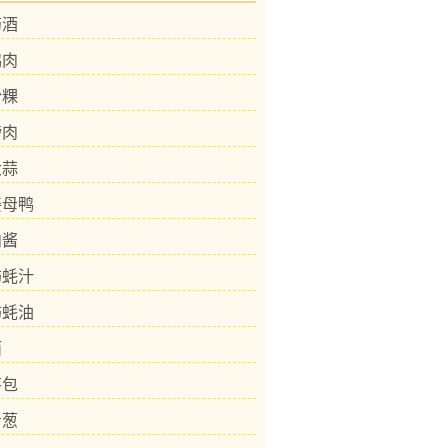
药酒
鹅肉
粉粿
膀肉
大蒜
姜母鸭
肉酱
屿蚝汁
屿蚝油
面
芋包
青葱