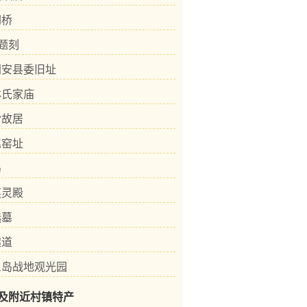
倒桥
”题刻
同安县委旧址
林氏家庙
皆故居
尾窑址
岛
英灵殿
选墓
隧道
三岛战地观光园
及附近村镇特产