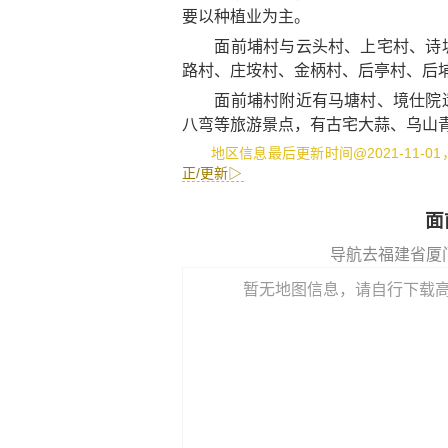
要以种植业为主。
面前埔村与云头村、上宅村、诗坂
路村、庄垵村、金柄村、后亭村、后
面前埔村附近有
马塘村
、
境仕院
八弯
等旅游景点，有
古宅大蒜
、
乌山
地区信息最后更新时间@2021-11-0
正/更新▷
面
导航去福建省厦
暂无地图信息，请自行下载