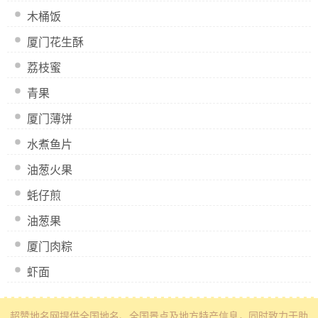
木桶饭
厦门花生酥
荔枝蜜
青果
厦门薄饼
水煮鱼片
油葱火果
蚝仔煎
油葱果
厦门肉粽
虾面
超赞地名网
提供全国地名、全国景点及地方特产信息
，同时致力于助