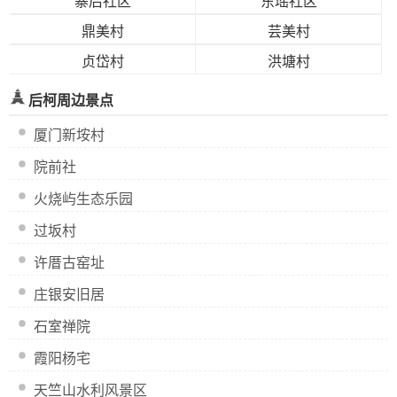
寨后社区
东瑶社区
鼎美村
芸美村
贞岱村
洪塘村
后柯周边景点
厦门新垵村
院前社
火烧屿生态乐园
过坂村
许厝古窑址
庄银安旧居
石室禅院
霞阳杨宅
天竺山水利风景区