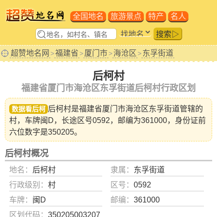
全国地名
旅游景点
特产
名人
搜索▷
超赞地名网
福建省
厦门市
海沧区
东孚街道
>
>
>
>
后柯村
福建省厦门市海沧区东孚街道后柯村行政区划
后柯村是福建省
厦门市海沧区东孚街道
管辖的
数据看后柯
村，车牌闽D，长途区号0592，邮编为361000，身份证前
六位数字是350205。
后柯村概况
地名：
后柯村
隶属：
东孚街道
行政级别：
村
区号：
0592
车牌：
闽D
邮编：
361000
区划代码：
350205003207