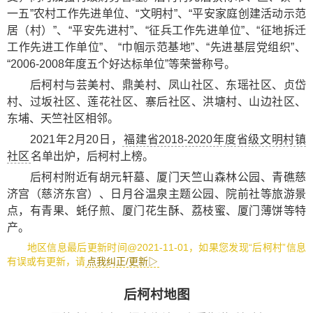
一五”农村工作先进单位、“文明村”、“平安家庭创建活动示范
居（村）”、“平安先进村”、“征兵工作先进单位”、“征地拆迁
工作先进工作单位”、 “巾帼示范基地”、“先进基层党组织”、
“2006-2008年度五个好达标单位”等荣誉称号。
后柯村与芸美村、鼎美村、凤山社区、东瑶社区、贞岱
村、过坂社区、莲花社区、寨后社区、洪塘村、山边社区、
东埔、天竺社区相邻。
2021年2月20日，
福建省2018-2020年度省级文明村镇
社区
名单出炉，后柯村上榜。
后柯村附近有
胡元轩墓
、
厦门天竺山森林公园
、
青礁慈
济宫（慈济东宫）
、
日月谷温泉主题公园
、
院前社
等旅游景
点，有
青果
、
蚝仔煎
、
厦门花生酥
、
荔枝蜜
、
厦门薄饼
等特
产。
地区信息最后更新时间@2021-11-01，如果您发现“后柯村”信息
有误或有更新，请
点我纠正/更新▷
后柯村地图