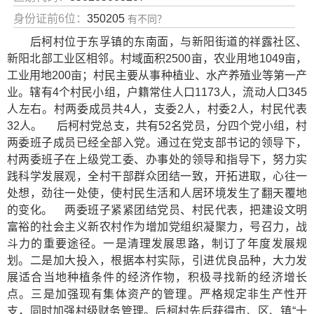
身份证前6位：
350205
有不同？
后柯村位于东孚镇的东南面，与新阳街道的祥露社区、
新阳北部工业区相邻。村域面积2500亩，农业用地1049亩，
工业用地200亩；村民主要从事种植业、水产养殖业等第一产
业。辖有4个村民小组，户籍常住人口1173人，流动人口345
人左右。村两委成员共4人，支委2人，村委2人，村民代表
32人。 后柯村党总支，共有52名党员，分四个党小组，村
两委班子成员已经全部入党。通过在党支部书记的领导下，
村两委班子在上级党工委、办事处的领导和指导下，努力实
践科学发展观，全村干部群众团结一致，开拓进取，心往一
处想，劲往一处使，使村民生活和人居环境发生了翻天覆地
的变化。 两委班子紧紧团结党员、村民代表，把建设文明
富裕的社会主义新农村作为增加党组织凝聚力，号召力，战
斗力的重要途径。一是清理发展思路，制订了年度发展规
划。二是加大投入，根据本村实际，引进优良品种，大力发
展适合当地种植条件的经济作物，积极寻找新的经济增长
点。三是加强现有集体资产的管理。严格规定非生产性开
支，同时加强村级财务管理。后柯村先后获得市、区、镇“十