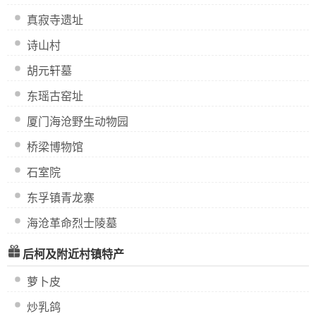
真寂寺遗址
诗山村
胡元轩墓
东瑶古窑址
厦门海沧野生动物园
桥梁博物馆
石室院
东孚镇青龙寨
海沧革命烈士陵墓
后柯及附近村镇特产
萝卜皮
炒乳鸽