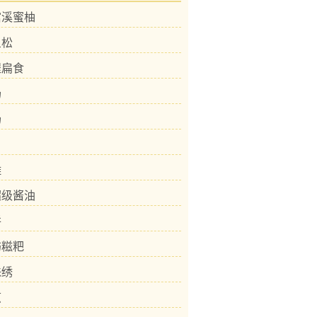
琯溪蜜柚
鱼松
埕扁食
汤
汤
雕
超级酱油
饼
屿糍粑
珠绣
煎