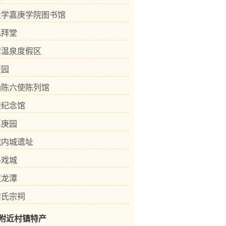
大学嘉庚学院图书馆
礼拜堂
湾温泉度假区
鳌园
确陈六使陈列馆
庚纪念馆
嘉庚园
城内城遗址
马戏城
双龙潭
李氏宗祠
附近村镇特产