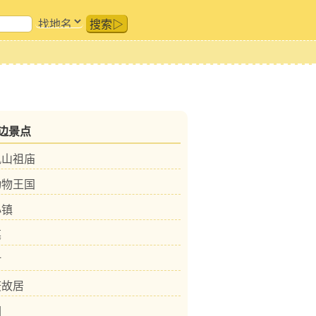
搜索▷
边景点
凤山祖庙
动物王国
小镇
墓
村
庚故居
园