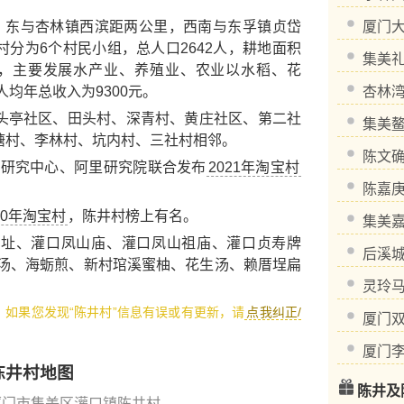
东与杏林镇西滨距两公里，西南与东孚镇贞岱
厦门
分为6个村民小组，总人口2642人，耕地面积
集美
00亩，主要发展水产业、养殖业、农业以水稻、花
人均年总收入为9300元。
杏林
亭社区、田头村、深青村、黄庄社区、第二社
集美
塘村、李林村、坑内村、三社村相邻。
陈文
划研究中心、阿里研究院联合发布
2021年淘宝村
陈嘉
20年淘宝村
，陈井村榜上有名。
集美
遗址
、
灌口凤山庙
、
灌口凤山祖庙
、
灌口贞寿牌
后溪
汤
、
海蛎煎
、
新村琯溪蜜柚
、
花生汤
、
赖厝埕扁
灵玲
1，如果您发现“陈井村”信息有误或有更新，请
点我纠正/
厦门
厦门
陈井村地图
陈井及
厦门市集美区灌口镇陈井村