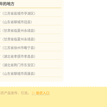
井的地方
村
（江苏省盐城市亭湖区）
村
（山东省聊城市冠县）
镇
（甘肃省临夏州永靖县）
村
（甘肃省临夏州永靖县）
村
（江苏省徐州市睢宁县）
村
（湖北省孝感市孝昌县）
村
（湖北省荆门市东宝区）
村
（山东省聊城市高唐县）
供农产品宣传、引流。
▷ 助农入口