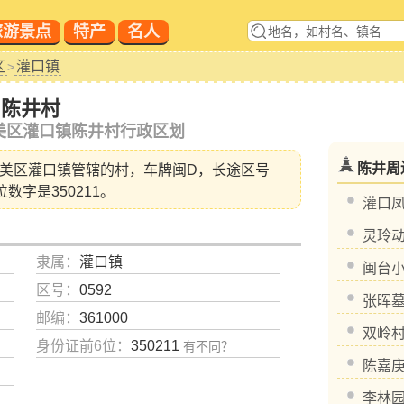
旅游景点
特产
名人
区
灌口镇
>
陈井村
美区灌口镇陈井村行政区划
陈井周
美区灌口镇
管辖的村，车牌闽D，长途区号
位数字是350211。
灌口
灵玲
隶属：
灌口镇
闽台
区号：
0592
张晖
邮编：
361000
双岭
身份证前6位：
350211
有不同？
陈嘉
李林