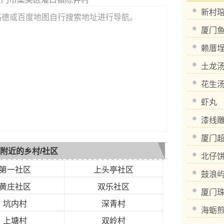
新村
高德或百度地图自行搜索地址进行导航。
厦门
赖厝
土龙
花生
虾丸
漆线
厦门
附近的乡村/社区
北仔
第一社区
上头亭社区
鼓浪
黄庄社区
双乐社区
厦门
坑内村
深青村
海蛎
上塘村
双岭村