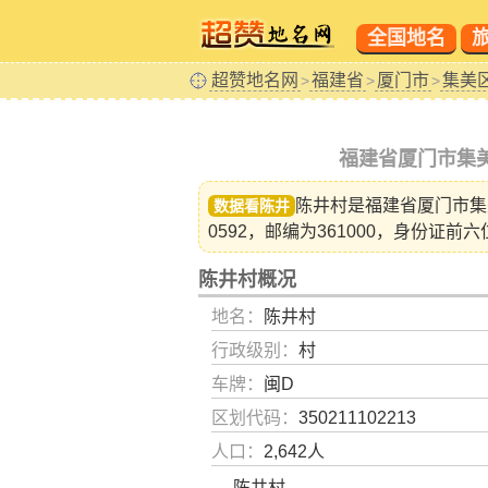
全国地名
超赞地名网
福建省
厦门市
集美
>
>
>
福建省厦门市集
陈井村是福建省
厦门市集
数据看陈井
0592，邮编为361000，身份证前六
陈井村概况
地名：
陈井村
行政级别：
村
车牌：
闽D
区划代码：
350211102213
人口：
2,642人
陈井村