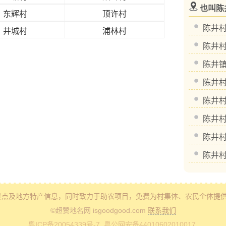
也叫陈
东辉村
顶许村
陈井
井城村
浦林村
陈井
陈井
陈井
陈井
陈井
陈井
陈井
景点及地方特产信息
，同时致力于助农项目，免费为村集体、农民个体提
©超赞地名网 isgoodgood.com
联系我们
粤ICP备20054339号-7
. 粤公网安备44010602010017.