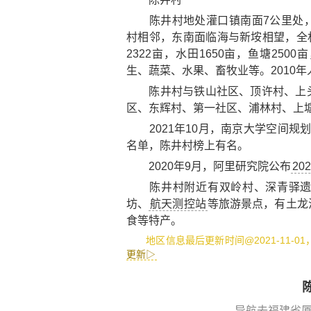
陈井村地处灌口镇南面7公里处，
村相邻，东南面临海与新垵相望，全村
2322亩，水田1650亩，鱼塘25
生、蔬菜、水果、畜牧业等。2010年
陈井村与铁山社区、顶许村、上头
区、东辉村、第一社区、浦林村、上
2021年10月，南京大学空间规
名单，陈井村榜上有名。
2020年9月，阿里研究院公布
20
陈井村附近有
双岭村
、
深青驿
坊
、
航天测控站
等旅游景点，有
土龙
食
等特产。
地区信息最后更新时间@2021-11-0
更新▷
导航去福建省